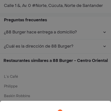
Calle 1 &, Av. 0 #Norte, Cúcuta, Norte de Santander
Preguntas frecuentes
¿88 Burger hace entrega a domicilio?
¿Cuál es la dirección de 88 Burger?
Restaurantes similares a 88 Burger - Centro Oriental
L´s Café
Philippe
Baskin Robbins
La Cesta