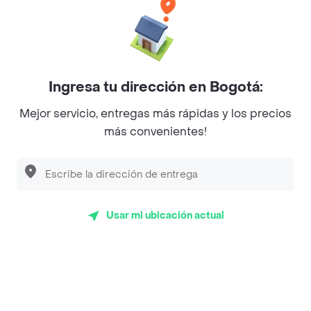
Mercari - Postres
Myriam Camhi Co
Magnifique
Ingresa tu dirección en Bogotá:
Empanaditas de Pipian - Empanadas
Mejor servicio, entregas más rápidas y los precios
Desayunadero de la 42
más convenientes!
Luisa Postres
Sopitas y Frijoladas
Subway
Usar mi ubicación actual
Top Marcas y Cadenas de Restaurantes
Encuéntranos en estos países