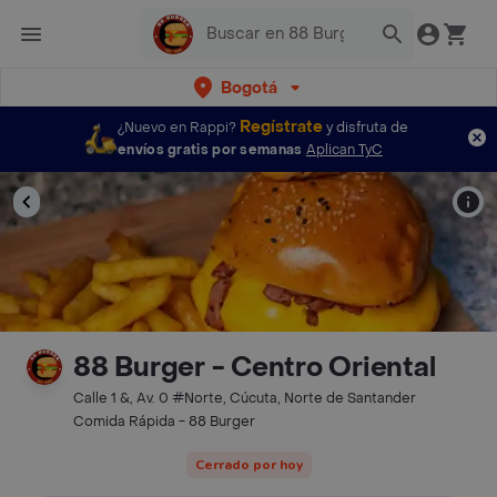
Bogotá
Regístrate
¿Nuevo en Rappi?
y disfruta de
envíos gratis por semanas
Aplican TyC
88 Burger - Centro Oriental
Calle 1 &, Av. 0 #Norte, Cúcuta, Norte de Santander
Comida Rápida - 88 Burger
Cerrado por hoy