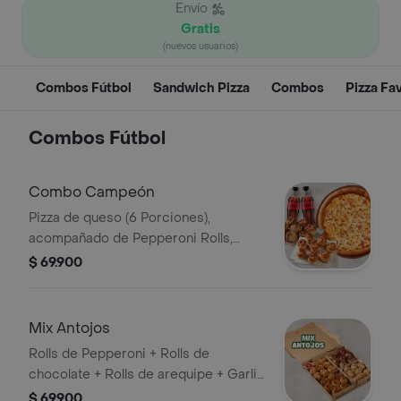
Envío
Gratis
(nuevos usuarios)
Combos Fútbol
Sandwich Pizza
Combos
Pizza Fa
Combos Fútbol
Combo Campeón
Pizza de queso (6 Porciones),
acompañado de Pepperoni Rolls,
arequipe rolls y 2 Coca Cola (400ML).
$ 69.900
Incluye Salsa de Ajo, Sazonador
Pimienta Roja y Pepperoncini.
Mix Antojos
Rolls de Pepperoni + Rolls de
chocolate + Rolls de arequipe + Garlic
knots (8 de cada uno).
$ 69.900