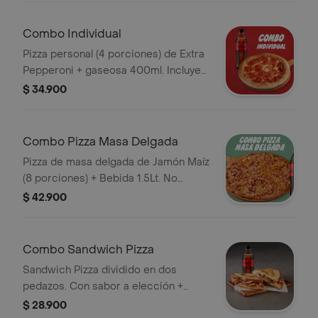
Combo Individual
Pizza personal (4 porciones) de Extra
Pepperoni + gaseosa 400ml. Incluye
Salsa de Ajo, Sazonador Pimienta
$ 34.900
Roja y Pepperoncini.
Combo Pizza Masa Delgada
Pizza de masa delgada de Jamón Maíz
(8 porciones) + Bebida 1.5Lt. No
incluye salsa de ajo, llevala por $2.900
$ 42.900
adicionales.
Combo Sandwich Pizza
Sandwich Pizza dividido en dos
pedazos. Con sabor a elección +
Bebida 400ml. No incluye salsa de
$ 28.900