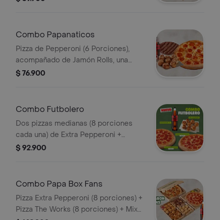
Combo Papanaticos
Pizza de Pepperoni (6 Porciones),
acompañado de Jamón Rolls, una
pizza de chocolate, y 2 Coca Cola
$ 76.900
(400ML). Incluye Salsa de Ajo,
Sazonador Pimienta Roja y
Pepperoncini.
Combo Futbolero
Dos pizzas medianas (8 porciones
cada una) de Extra Pepperoni +
Arequipe Rolls + Gaseosa 1,5L. Incluye
$ 92.900
Salsa de Ajo, Sazonador Pimienta
Roja y Pepperoncini.
Combo Papa Box Fans
Pizza Extra Pepperoni (8 porciones) +
Pizza The Works (8 porciones) + Mix