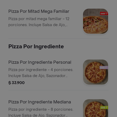
Pizza Por Mitad Mega Familiar
Pizza por mitad mega familiar - 12
porciones. Incluye Salsa de Ajo,
Sazonador Pimienta Roja y
Pepperoncini.
Pizza Por Ingrediente
Pizza Por Ingrediente Personal
Pizza por ingrediente - 4 porciones.
Incluye Salsa de Ajo, Sazonador
Pimienta Roja y Pepperoncini.
$ 33.900
Pizza Por Ingrediente Mediana
Pizza por ingrediente - 8 porciones.
Incluye Salsa de Ajo, Sazonador