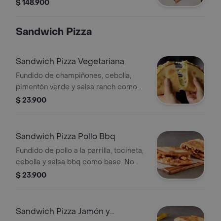
Antojos y acompañado de 2 Coca
$ 148.900
Cola (1.5 Lts). Incluye Salsa de Ajo,
Sazonador Pimienta Roja y
Sandwich Pizza
Pepperoncini.
Sandwich Pizza Vegetariana
Fundido de champiñones, cebolla,
pimentón verde y salsa ranch como
base. No incluye salsa de ajo, llevala
$ 23.900
por $2.900 adicionales.
Sandwich Pizza Pollo Bbq
Fundido de pollo a la parrilla, tocineta,
cebolla y salsa bbq como base. No
incluye salsa de ajo, llevala por $2.900
$ 23.900
adicionales.
Sandwich Pizza Jamón y