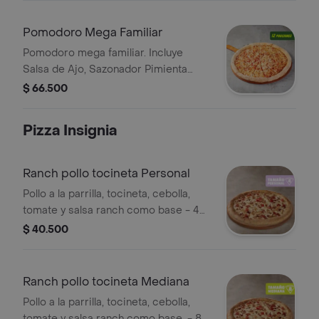
Pomodoro Mega Familiar
Pomodoro mega familiar. Incluye
Salsa de Ajo, Sazonador Pimienta
Roja y Pepperoncini.
$ 66.500
Pizza Insignia
Ranch pollo tocineta Personal
Pollo a la parrilla, tocineta, cebolla,
tomate y salsa ranch como base - 4
porciones. Incluye Salsa de Ajo,
$ 40.500
Sazonador Pimienta Roja y
Pepperoncini.
Ranch pollo tocineta Mediana
Pollo a la parrilla, tocineta, cebolla,
tomate y salsa ranch como base. - 8