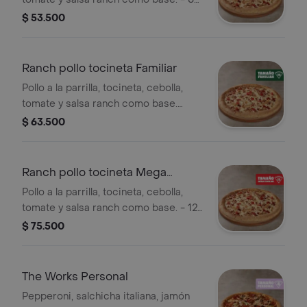
porciones. Incluye Salsa de Ajo,
$ 53.500
Sazonador Pimienta Roja y
Pepperoncini.
Ranch pollo tocineta Familiar
Pollo a la parrilla, tocineta, cebolla,
tomate y salsa ranch como base.
Incluye Salsa de Ajo, Sazonador
$ 63.500
Pimienta Roja y Pepperoncini.
Ranch pollo tocineta Mega
Familiar
Pollo a la parrilla, tocineta, cebolla,
tomate y salsa ranch como base. - 12
porciones. Incluye Salsa de Ajo,
$ 75.500
Sazonador Pimienta Roja y
Pepperoncini.
The Works Personal
Pepperoni, salchicha italiana, jamón