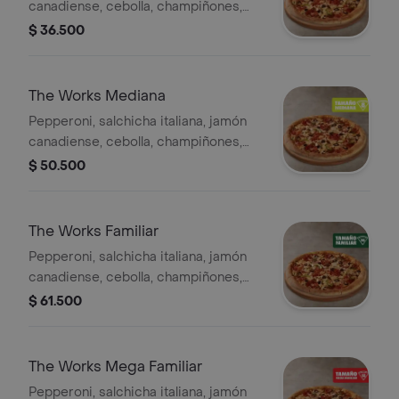
canadiense, cebolla, champiñones,
pimentón verde y aceitunas negras -
$ 36.500
4 porciones. Incluye Salsa de Ajo,
Sazonador Pimienta Roja y
Pepperoncini.
The Works Mediana
Pepperoni, salchicha italiana, jamón
canadiense, cebolla, champiñones,
pimentón verde y aceitunas negras. -
$ 50.500
8 porciones. Incluye Salsa de Ajo,
Sazonador Pimienta Roja y
Pepperoncini.
The Works Familiar
Pepperoni, salchicha italiana, jamón
canadiense, cebolla, champiñones,
pimentón verde y aceitunas negras. -
$ 61.500
10 porciones. Incluye Salsa de Ajo,
Sazonador Pimienta Roja y
Pepperoncini.
The Works Mega Familiar
Pepperoni, salchicha italiana, jamón