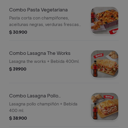
de pan recién horneados. Con una
bebida de coca cola de 400ml. No
Combo Pasta Vegetariana
incluye salsa de ajo, llevala por $2.900
Pasta corta con champiñones,
adicionales.
aceitunas negras, verduras frescas
(tomate, cebolla) y queso mozzarella .
$ 30.900
Con mezcla de salsa pizza, bechamel
y ajo, acompañada de dos knots de
pan recién horneados. Con una
Combo Lasagna The Works
bebida de coca cola de 400ml. No
Lasagna the works + Bebida 400ml.
incluye salsa de ajo, llevala por $2.900
$ 39.900
adicionales.
Combo Lasagna Pollo
Champiñón
Lasagna pollo champiñón + Bebida
400 ml.
$ 38.900