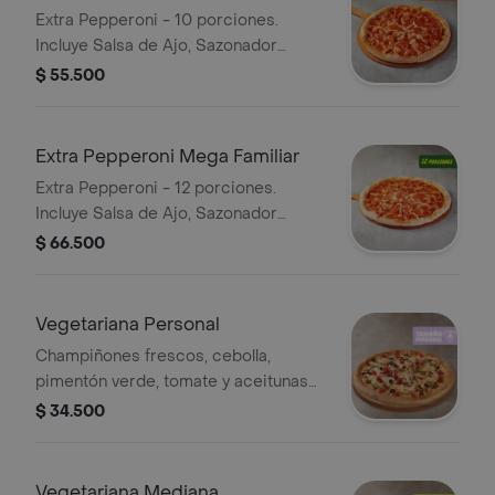
Extra Pepperoni - 10 porciones.
Incluye Salsa de Ajo, Sazonador
Pimienta Roja y Pepperoncini.
$ 55.500
Extra Pepperoni Mega Familiar
Extra Pepperoni - 12 porciones.
Incluye Salsa de Ajo, Sazonador
Pimienta Roja y Pepperoncini.
$ 66.500
Vegetariana Personal
Champiñones frescos, cebolla,
pimentón verde, tomate y aceitunas
negras - 4 porciones. Incluye Salsa
$ 34.500
de Ajo, Sazonador Pimienta Roja y
Pepperoncini.
Vegetariana Mediana