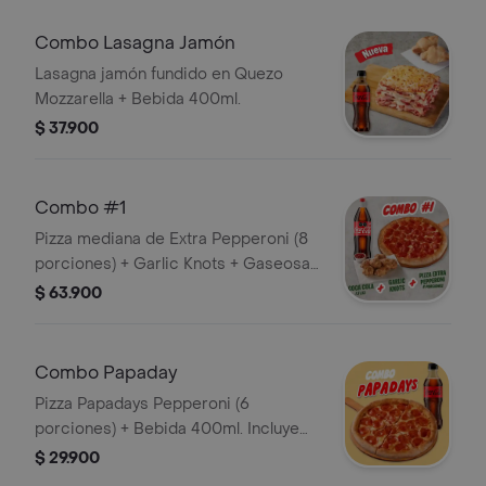
Combo Lasagna Jamón
Lasagna jamón fundido en Quezo
Mozzarella + Bebida 400ml.
$ 37.900
Combo #1
Pizza mediana de Extra Pepperoni (8
porciones) + Garlic Knots + Gaseosa
1,5L. Incluye Salsa de Ajo, Sazonador
$ 63.900
Pimienta Roja y Pepperoncini.
Combo Papaday
Pizza Papadays Pepperoni (6
porciones) + Bebida 400ml. Incluye
Salsa de Ajo, Sazonador Pimienta
$ 29.900
Roja y Pepperoncini.