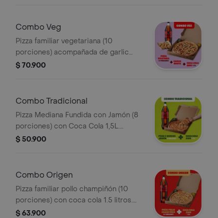
ajo, llevala por $2.900 adicionales.
Combo Veg
Pizza familiar vegetariana (10
porciones) acompañada de garlic
knots y coca cola 1.5 litros. Incluye
$ 70.900
Salsa de Ajo, Sazonador Pimienta
Roja y Pepperoncini.
Combo Tradicional
Pizza Mediana Fundida con Jamón (8
porciones) con Coca Cola 1,5L.
Incluye Salsa de Ajo, Sazonador
$ 50.900
Pimienta Roja y Pepperoncini.
Combo Origen
Pizza familiar pollo champiñón (10
porciones) con coca cola 1.5 litros.
Incluye Salsa de Ajo, Sazonador
$ 63.900