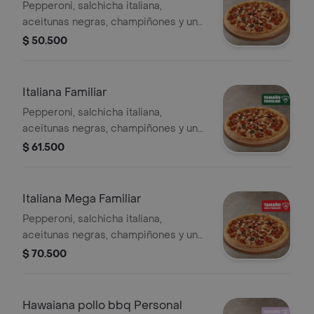
Pepperoni, salchicha italiana,
aceitunas negras, champiñones y un
toque de orégano. - 8 porciones.
$ 50.500
Incluye Salsa de Ajo, Sazonador
Pimienta Roja y Pepperoncini.
Italiana Familiar
Pepperoni, salchicha italiana,
aceitunas negras, champiñones y un
toque de orégano. - 10 porciones.
$ 61.500
Incluye Salsa de Ajo, Sazonador
Pimienta Roja y Pepperoncini.
Italiana Mega Familiar
Pepperoni, salchicha italiana,
aceitunas negras, champiñones y un
toque de orégano. - 12 porciones.
$ 70.500
Incluye Salsa de Ajo, Sazonador
Pimienta Roja y Pepperoncini.
Hawaiana pollo bbq Personal