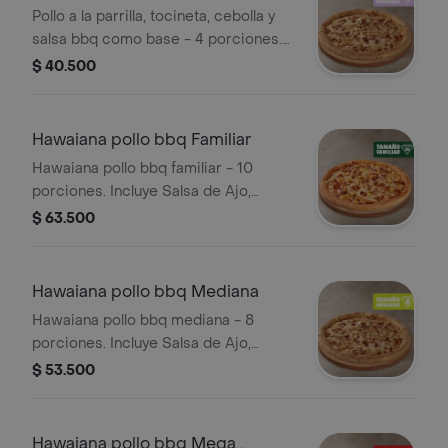
Pollo a la parrilla, tocineta, cebolla y
salsa bbq como base - 4 porciones.
Incluye Salsa de Ajo, Sazonador
$ 40.500
Pimienta Roja y Pepperoncini.
Hawaiana pollo bbq Familiar
Hawaiana pollo bbq familiar - 10
porciones. Incluye Salsa de Ajo,
Sazonador Pimienta Roja y
$ 63.500
Pepperoncini.
Hawaiana pollo bbq Mediana
Hawaiana pollo bbq mediana - 8
porciones. Incluye Salsa de Ajo,
Sazonador Pimienta Roja y
$ 53.500
Pepperoncini.
Hawaiana pollo bbq Mega