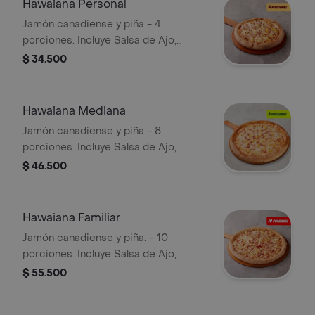
Hawaiana Personal
Jamón canadiense y piña - 4
porciones. Incluye Salsa de Ajo,
Sazonador Pimienta Roja y
$ 34.500
Pepperoncini.
Hawaiana Mediana
Jamón canadiense y piña - 8
porciones. Incluye Salsa de Ajo,
Sazonador Pimienta Roja y
$ 46.500
Pepperoncini.
Hawaiana Familiar
Jamón canadiense y piña. - 10
porciones. Incluye Salsa de Ajo,
Sazonador Pimienta Roja y
$ 55.500
Pepperoncini.