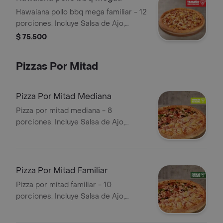
Familiar
Hawaiana pollo bbq mega familiar - 12
porciones. Incluye Salsa de Ajo,
Sazonador Pimienta Roja y
$ 75.500
Pepperoncini.
Pizzas Por Mitad
Pizza Por Mitad Mediana
Pizza por mitad mediana - 8
porciones. Incluye Salsa de Ajo,
Sazonador Pimienta Roja y
Pepperoncini.
Pizza Por Mitad Familiar
Pizza por mitad familiar - 10
porciones. Incluye Salsa de Ajo,
Sazonador Pimienta Roja y
Pepperoncini.