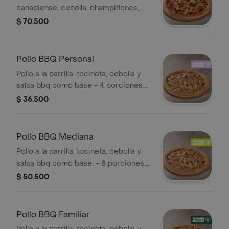
canadiense, cebolla, champiñones,
pimentón verde y aceitunas negras. -
$ 70.500
12 porciones. Incluye Salsa de Ajo,
Sazonador Pimienta Roja y
Pepperoncini.
Pollo BBQ Personal
Pollo a la parrilla, tocineta, cebolla y
salsa bbq como base - 4 porciones.
Incluye Salsa de Ajo, Sazonador
$ 36.500
Pimienta Roja y Pepperoncini.
Pollo BBQ Mediana
Pollo a la parrilla, tocineta, cebolla y
salsa bbq como base. - 8 porciones.
Incluye Salsa de Ajo, Sazonador
$ 50.500
Pimienta Roja y Pepperoncini.
Pollo BBQ Familiar