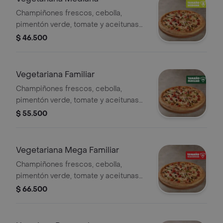
Champiñones frescos, cebolla,
pimentón verde, tomate y aceitunas
negras - 8 porciones. Incluye Salsa
$ 46.500
de Ajo, Sazonador Pimienta Roja y
Pepperoncini.
Vegetariana Familiar
Champiñones frescos, cebolla,
pimentón verde, tomate y aceitunas
negras. - 10 porciones. Incluye Salsa
$ 55.500
de Ajo, Sazonador Pimienta Roja y
Pepperoncini.
Vegetariana Mega Familiar
Champiñones frescos, cebolla,
pimentón verde, tomate y aceitunas
negras. - 12 porciones. Incluye Salsa
$ 66.500
de Ajo, Sazonador Pimienta Roja y
Pepperoncini.