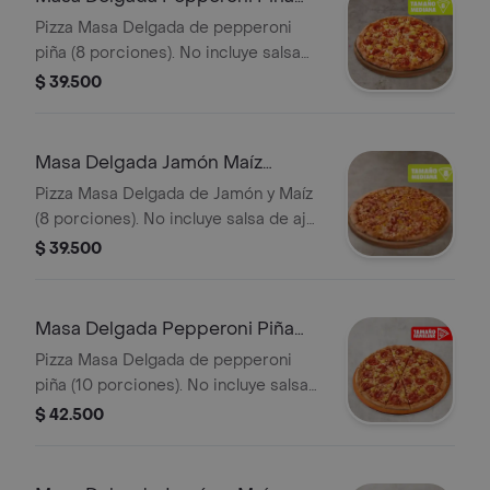
Mediana
Pizza Masa Delgada de pepperoni
piña (8 porciones). No incluye salsa
de ajo, llevala por $2.900 adicionales.
$ 39.500
Masa Delgada Jamón Maíz
Mediana
Pizza Masa Delgada de Jamón y Maíz
(8 porciones). No incluye salsa de ajo,
llevala por $2.900 adicionales.
$ 39.500
Masa Delgada Pepperoni Piña
Familiar
Pizza Masa Delgada de pepperoni
piña (10 porciones). No incluye salsa
de ajo, llevala por $2.900 adicionales.
$ 42.500