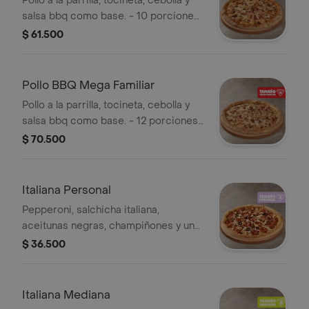
Pollo a la parrilla, tocineta, cebolla y
salsa bbq como base. - 10 porciones.
Incluye Salsa de Ajo, Sazonador
$ 61.500
Pimienta Roja y Pepperoncini.
Pollo BBQ Mega Familiar
Pollo a la parrilla, tocineta, cebolla y
salsa bbq como base. - 12 porciones.
Incluye Salsa de Ajo, Sazonador
$ 70.500
Pimienta Roja y Pepperoncini.
Italiana Personal
Pepperoni, salchicha italiana,
aceitunas negras, champiñones y un
toque de orégano - 4 porciones.
$ 36.500
Incluye Salsa de Ajo, Sazonador
Pimienta Roja y Pepperoncini.
Italiana Mediana