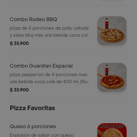
Pimienta Roja y Pepperoncini.
Combo Rodeo BBQ
pizza de 4 porciones de pollo cebolla
y salsa bbq más una bebida coca cola
de 400 ml, (No incluye coleccionable
$ 35.900
para este canal). Incluye Salsa de Ajo,
Sazonador Pimienta Roja y
Pepperoncini.
Combo Guardian Espacial
pizza pepperoni de 4 porciones mas
una bebida coca cola de 400 ml, (No
incluye coleccionable para este
$ 35.900
canal). Incluye Salsa de Ajo,
Sazonador Pimienta Roja y
Pizza Favoritas
Pepperoncini.
Queso 6 porciones
Explosión de sabor con queso