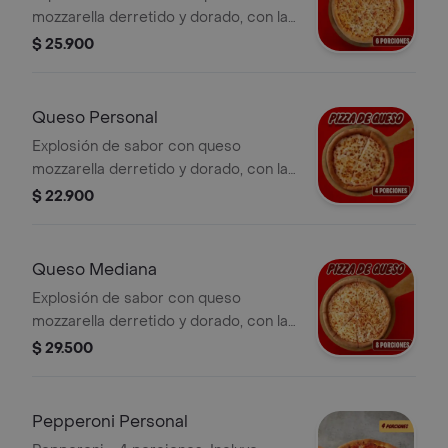
mozzarella derretido y dorado, con la
salsa pizza de Papa Johns con su
$ 25.900
sabor inconfundible. Incluye Salsa de
Ajo, Sazonador Pimienta Roja y
Pepperoncini.
Queso Personal
Explosión de sabor con queso
mozzarella derretido y dorado, con la
salsa pizza de Papa Johns con su
$ 22.900
sabor inconfundible. 4 porciones.
Incluye Salsa de Ajo, Sazonador
Pimienta Roja y Pepperoncini.
Queso Mediana
Explosión de sabor con queso
mozzarella derretido y dorado, con la
salsa pizza de Papa Johns con su
$ 29.500
sabor inconfundible. 8 porciones.
Incluye Salsa de Ajo, Sazonador
Pimienta Roja y Pepperoncini.
Pepperoni Personal