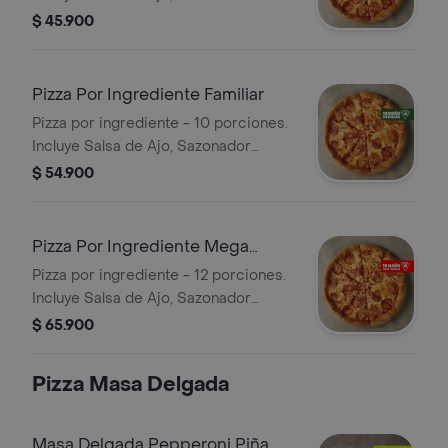
Pimienta Roja y Pepperoncini.
$ 45.900
Pizza Por Ingrediente Familiar
Pizza por ingrediente - 10 porciones.
Incluye Salsa de Ajo, Sazonador
Pimienta Roja y Pepperoncini.
$ 54.900
Pizza Por Ingrediente Mega
Familiar
Pizza por ingrediente - 12 porciones.
Incluye Salsa de Ajo, Sazonador
Pimienta Roja y Pepperoncini.
$ 65.900
Pizza Masa Delgada
Masa Delgada Pepperoni Piña