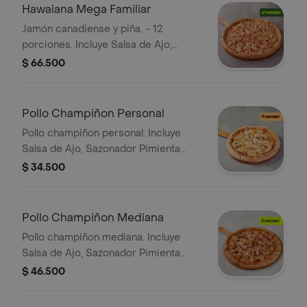
Hawaiana Mega Familiar
Jamón canadiense y piña. - 12
porciones. Incluye Salsa de Ajo,
Sazonador Pimienta Roja y
$ 66.500
Pepperoncini.
Pollo Champiñon Personal
Pollo champiñon personal. Incluye
Salsa de Ajo, Sazonador Pimienta
Roja y Pepperoncini.
$ 34.500
Pollo Champiñon Mediana
Pollo champiñon mediana. Incluye
Salsa de Ajo, Sazonador Pimienta
Roja y Pepperoncini.
$ 46.500