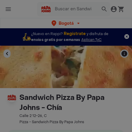
Bogotá
Regístrate
¿Nuevo en Rappi?
y disfruta de
envíos gratis por semanas
Aplican TyC
Sandwich Pizza By Papa
Johns - Chía
Calle 2 12-26, C
Pizza - Sandwich Pizza By Papa Johns