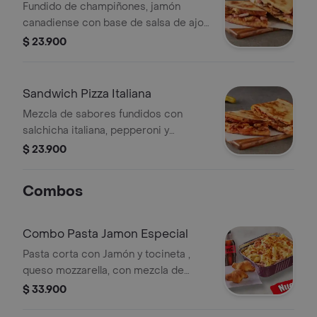
Champiñón
Fundido de champiñones, jamón
canadiense con base de salsa de ajo
de 3 espirales que le dan un toque
$ 23.900
perfecto! No incluye salsa de ajo,
llevala por $2.900 adicionales.
Sandwich Pizza Italiana
Mezcla de sabores fundidos con
salchicha italiana, pepperoni y
sazonador italiano. No incluye salsa
$ 23.900
de ajo, llevala por $2.900 adicionales.
Combos
Combo Pasta Jamon Especial
Pasta corta con Jamón y tocineta ,
queso mozzarella, con mezcla de
salsa de ajo y bechamel con
$ 33.900
especias. Acompañada de dos knots