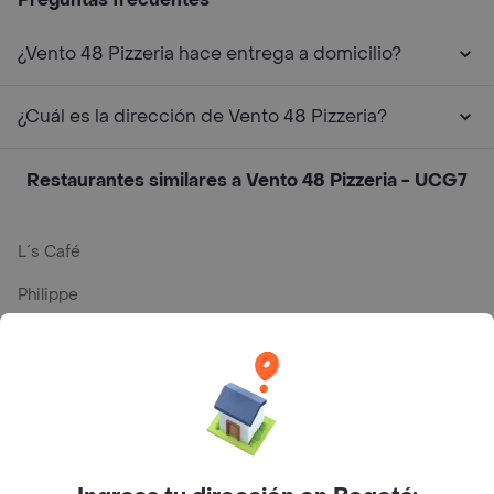
¿Vento 48 Pizzeria hace entrega a domicilio?
¿Cuál es la dirección de Vento 48 Pizzeria?
Restaurantes similares a Vento 48 Pizzeria - UCG7
L´s Café
Philippe
Baskin Robbins
La Cesta
Mercari - Postres
Myriam Camhi Co