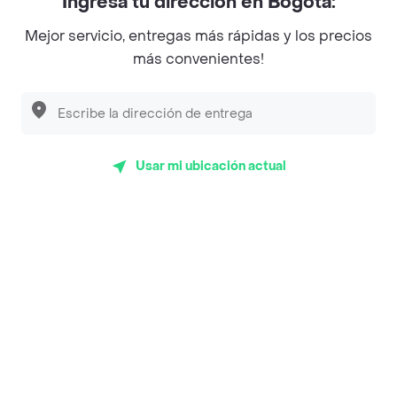
Ingresa tu dirección en Bogotá:
Magnifique
Mejor servicio, entregas más rápidas y los precios
Empanaditas de Pipian - Empanadas
más convenientes!
Desayunadero de la 42
Luisa Postres
Sopitas y Frijoladas
Usar mi ubicación actual
Subway
Top Marcas y Cadenas de Restaurantes
Encuéntranos en estos países