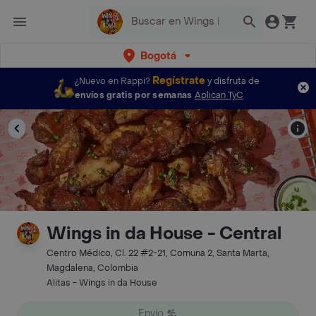
Bogotá
Regístrate
¿Nuevo en Rappi?
y disfruta de
envíos gratis por semanas
Aplican TyC
Wings in da House - Central
Centro Médico, Cl. 22 #2-21, Comuna 2, Santa Marta,
Magdalena, Colombia
Alitas - Wings in da House
Envío