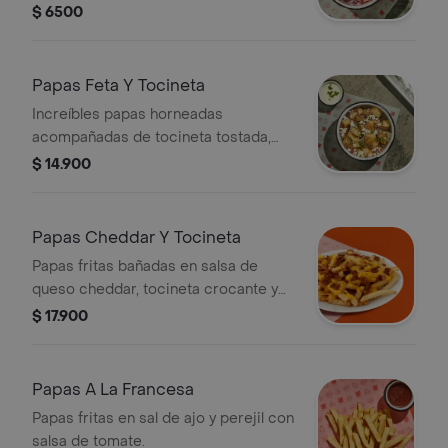
$ 6500
Papas Feta Y Tocineta
Increíbles papas horneadas
acompañadas de tocineta tostada,
sour cream, queso feta y cebollín.
$ 14.900
¡imperdibles!
Papas Cheddar Y Tocineta
Papas fritas bañadas en salsa de
queso cheddar, tocineta crocante y
cebollín.
$ 17.900
Papas A La Francesa
Papas fritas en sal de ajo y perejil con
salsa de tomate.