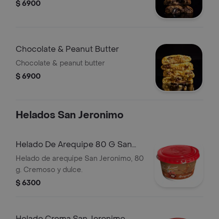
$ 6900
Chocolate & Peanut Butter
Chocolate & peanut butter
$ 6900
Helados San Jeronimo
Helado De Arequipe 80 G San
Jeronimo
Helado de arequipe San Jeronimo, 80
g. Cremoso y dulce.
$ 6300
Helado Crema San Jeronimo