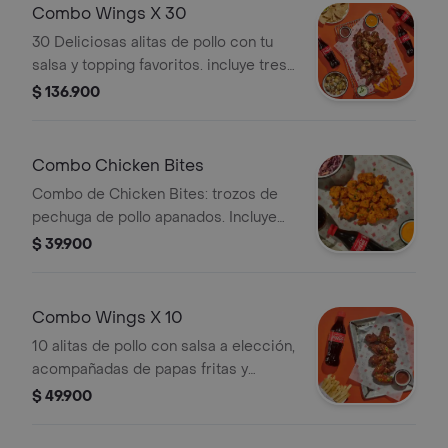
Combo Wings X 30
30 Deliciosas alitas de pollo con tu
salsa y topping favoritos. incluye tres
acompañamientos y tres bebidas de
$ 136.900
tu elección
Combo Chicken Bites
Combo de Chicken Bites: trozos de
pechuga de pollo apanados. Incluye
salsa, topping, acompañamiento y
$ 39.900
bebida a elección.
Combo Wings X 10
10 alitas de pollo con salsa a elección,
acompañadas de papas fritas y
bebida. Incluye topping opcional.
$ 49.900