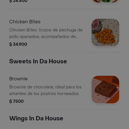
$ 26.500
totopos y aguacate.
Chicken Bites
Chicken Bites: trozos de pechuga de
pollo apanados, acompañados de
salsa y topping a elección.
$ 34.900
Sweets In Da House
Brownie
Brownie de chocolate, ideal para los
amantes de los postres horneados.
$ 7500
Wings In Da House