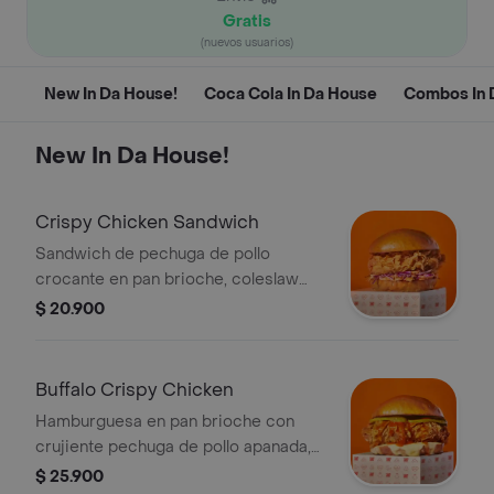
Gratis
(nuevos usuarios)
New In Da House!
Coca Cola In Da House
Combos In 
New In Da House!
Crispy Chicken Sandwich
Sandwich de pechuga de pollo
crocante en pan brioche, coleslaw
(mezcla de repollo morado, zanahoria
$ 20.900
y mayo dulce) y nuestra salsa ¡brutal!
Buffalo Crispy Chicken
Hamburguesa en pan brioche con
crujiente pechuga de pollo apanada,
queso doble crema, salsa buffalo y
$ 25.900