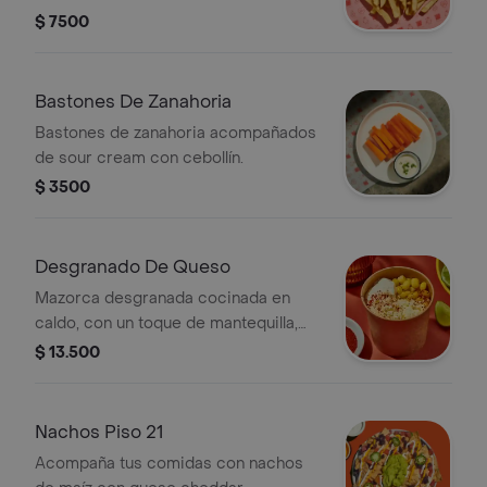
$ 7500
Bastones De Zanahoria
Bastones de zanahoria acompañados
de sour cream con cebollín.
$ 3500
Desgranado De Queso
Mazorca desgranada cocinada en
caldo, con un toque de mantequilla,
mayonesa y queso fresco.
$ 13.500
acompañada de polvo de chiles y
limón, servida en vaso.
Nachos Piso 21
Acompaña tus comidas con nachos