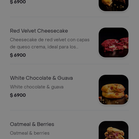
$ 6900
Red Velvet Cheesecake
Cheesecake de red velvet con capas
de queso crema, ideal para los
amantes de los postres horneados.
$ 6900
White Chocolate & Guava
White chocolate & guava
$ 6900
Oatmeal & Berries
Oatmeal & berries