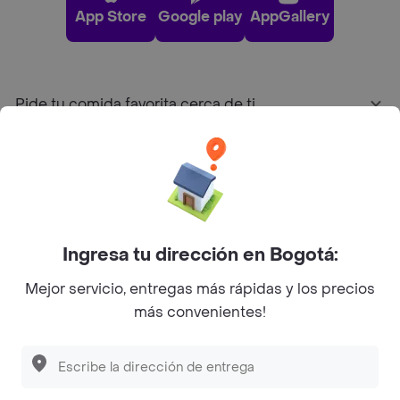
App Store
Google play
AppGallery
Pide tu comida favorita cerca de ti
Categorías
Únete a Rappi
Ingresa tu dirección en Bogotá:
Sobre Rappi
Mejor servicio, entregas más rápidas y los precios
más convenientes!
Facebook
Twitter
Instagram
©
2026
Rappi Inc. All rights reserved.