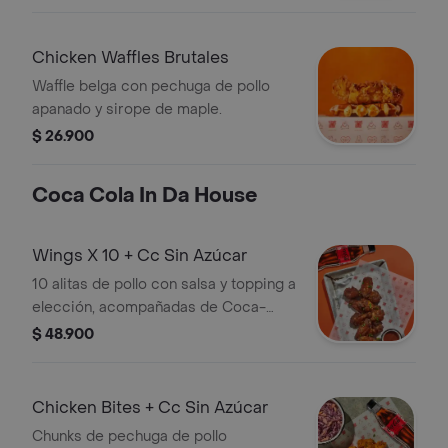
pepinillos.
Chicken Waffles Brutales
Waffle belga con pechuga de pollo
apanado y sirope de maple.
$ 26.900
Coca Cola In Da House
Wings X 10 + Cc Sin Azúcar
10 alitas de pollo con salsa y topping a
elección, acompañadas de Coca-
Cola sin azúcar.
$ 48.900
Chicken Bites + Cc Sin Azúcar
Chunks de pechuga de pollo