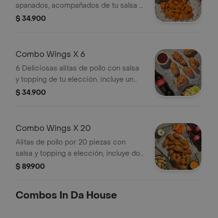
apanados, acompañados de tu salsa y
topping favoritos + coca cola sin
$ 34.900
azúcar
Combo Wings X 6
6 Deliciosas alitas de pollo con salsa
y topping de tu elección. incluye un
acompañamiento y una bebida
$ 34.900
Combo Wings X 20
Alitas de pollo por 20 piezas con
salsa y topping a elección, incluye dos
acompañamientos y dos bebidas o
$ 89.900
cerveza de tu elección.
Combos In Da House