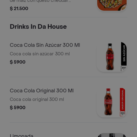
de maíz con queso cheddar
derretido, frijol negro, pico de gallo,
$ 21.500
jalapeños, suero costeño, guacamole
y pimienta
Drinks In Da House
Coca Cola Sin Azúcar 300 Ml
Coca cola sin azúcar 300 ml
$ 5900
Coca Cola Original 300 Ml
Coca cola original 300 ml
$ 5900
Limonada