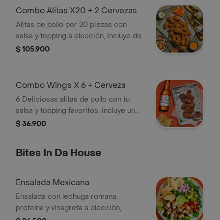
Combo Alitas X20 + 2 Cervezas
Alitas de pollo por 20 piezas con
salsa y topping a elección, incluye dos
acompañamientos y dos cervezas a
$ 105.900
elección.
Combo Wings X 6 + Cerveza
6 Deliciosas alitas de pollo con tu
salsa y topping favoritos. incluye un
acompañamiento y cerveza de tu
$ 36.900
elección
Bites In Da House
Ensalada Mexicana
Ensalada con lechuga romana,
proteína y vinagreta a elección,
cebolla morada, tomate cherry,