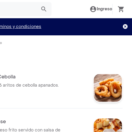
Ingreso
minos y condiciones
io
Cebolla
6 aritos de cebolla apanados.
ese
eso frito servido con salsa de