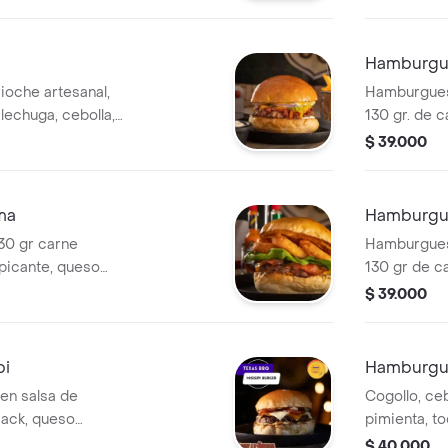
mayonesa de
Hamburgue
oche artesanal,
Hamburguesa
 lechuga, cebolla,
130 gr. de 
esa de la casa,
colby-jack, 
$ 39.000
 de tocineta y
tocineta, m
 bbq.
ma
Hamburgu
130 gr carne
Hamburguesa
 picante, queso
130 gr de c
s de cebolla
mezclado co
$ 39.000
potle picante.
lechuga, ce
casa, mosta
pi
Hamburgue
 en salsa de
Cogollo, ce
jack, queso
pimienta, t
ha con relish de
sriracha, qu
$ 40.000