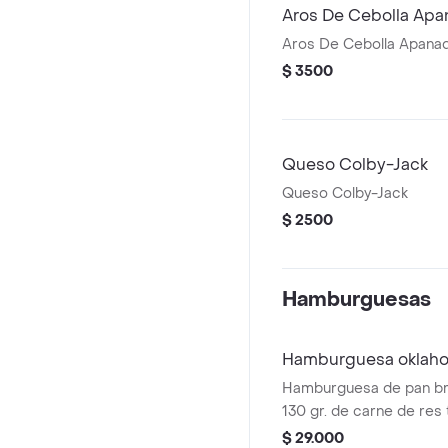
papas casco artesanal.
Aros De Cebolla Apa
Aros De Cebolla Apana
$ 3500
Queso Colby-Jack
Queso Colby-Jack
$ 2500
Hamburguesas
Hamburguesa oklah
Hamburguesa de pan bri
130 gr. de carne de res
cama de cebolla frita, q
$ 29.000