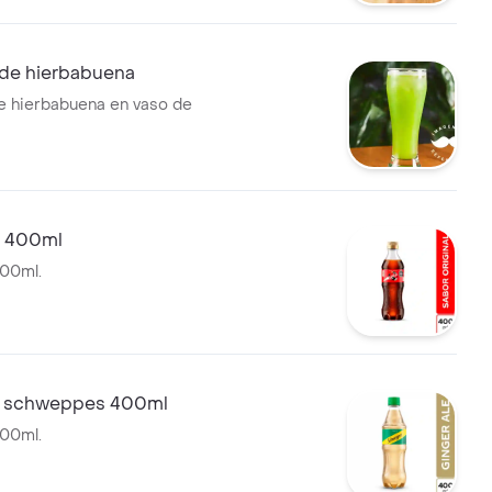
de hierbabuena
e hierbabuena en vaso de
a 400ml
400ml.
e schweppes 400ml
400ml.