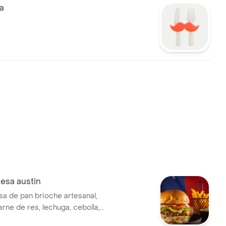
a
sa austin
 de pan brioche artesanal,
arne de res, lechuga, cebolla,
inillos, queso colby-jack,