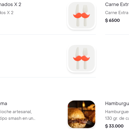
nados X 2
Carne Extr
dos X 2
Carne Extra
$ 6500
oma
Hamburgue
oche artesanal,
Hamburguesa
 tipo smash en una
130 gr. de c
ueso colby-jack y
tomate y pep
$ 33.000