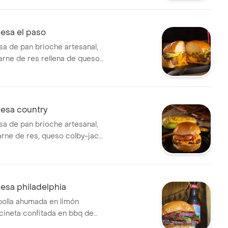
 la casa, mostaza y ketchup.
sa el paso
 de pan brioche artesanal,
carne de res rellena de queso
lechuga, cebolla, extra queso,
ayonesa de la casa y mostaza.
esa country
 de pan brioche artesanal,
arne de res, queso colby-jack
n maíz asado, tocineta,
bolla, tomate, mayonesa de la
za y ketchup.
sa philadelphia
bolla ahumada en limón
ocineta confitada en bbq de
eso colby-jack y philadelphia,