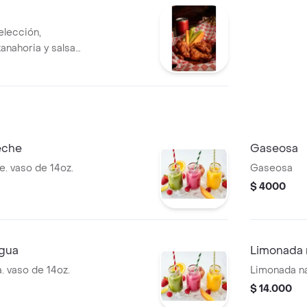
 elección,
anahoria y salsa
leche
Gaseosa
e. vaso de 14oz.
Gaseosa
$ 4000
agua
Limonada 
. vaso de 14oz.
Limonada na
$ 14.000