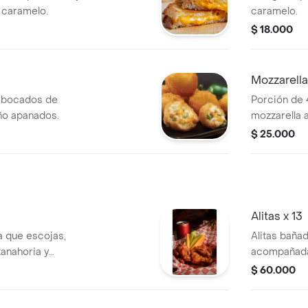
e caramelo.
caramelo.
$ 18.000
Mozzarella
s bocados de
Porción de 
ño apanados.
mozzarella 
$ 25.000
Alitas x 13
a que escojas,
Alitas bañad
anahoria y
acompañadas
sanal.
nuestra sals
$ 60.000