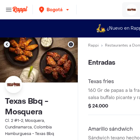
Bogotá
¿Nuevo en Rap
Rappi
Restaurantes a Dom
Entradas
Texas fries
160 Gr de papas a la f
salsa buffalo picante y 
Texas Bbq -
con queso parmesano y 
$ 24.000
Mosquera
Cl. 2 #1-2, Mosquera,
Cundinamarca, Colombia
Amarillo sándwich
Hamburguesa - Texas Bbq
Sándwich texano hecho