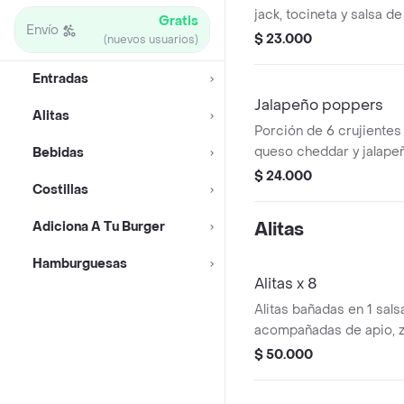
jack, tocineta y salsa d
Gratis
Envío
$ 23.000
(nuevos usuarios)
Entradas
Jalapeño poppers
Alitas
Porción de 6 crujiente
queso cheddar y jalape
Bebidas
$ 24.000
Costillas
Adiciona A Tu Burger
Alitas
Hamburguesas
Alitas x 8
Alitas bañadas en 1 sals
acompañadas de apio, z
nuestra salsa ranch arte
$ 50.000