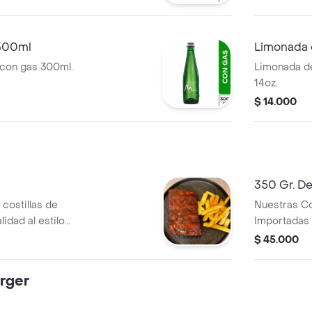
 300ml
Limonada 
 con gas 300ml.
Limonada d
14oz.
$ 14.000
350 Gr. De
costillas de
Nuestras Co
lidad al estilo
Importadas
uera, tiernas por
Ahumadas D
$ 45.000
estra salsa bbq
Generar Un 
o perfecto entre el
Del Autenti
urger
caracteriza a
 de 130gr. de