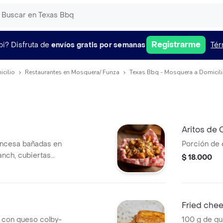
Registrarme
pi?
Disfruta de
envíos gratis por semanas
Tér
icilio
Restaurantes en Mosquera/ Funza
Texas Bbq - Mosquera a Domicil
Aritos de 
rancesa bañadas en
Porción de 
ranch, cubiertas
$ 18.000
tocineta.
Fried che
 con queso colby-
100 g de qu