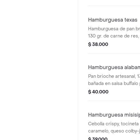
salsa oklahoma.
Hamburguesa texas
Hamburguesa de pan bri
130 gr. de carne de res,
queso colby-jack, mayon
$ 38.000
mostaza y nuestra salsa
cebolla en reducción de
Hamburguesa alaba
Pan brioche artesanal, 
bañada en salsa buffalo
colby-jack, lechuga, aro
$ 40.000
apanados, tocineta y chi
Hamburguesa misisi
Cebolla crispy, tocineta
caramelo, queso colby-
mozzarella, mayo-srirac
$ 39.000