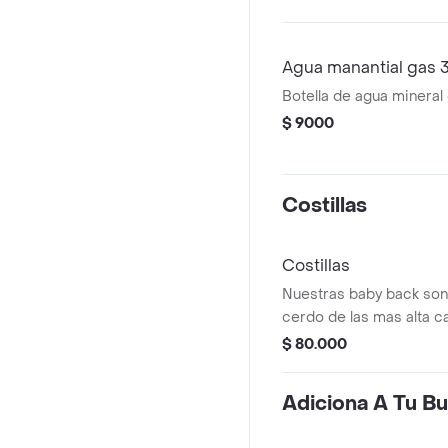
Agua manantial gas
Botella de agua mineral
$ 9000
Costillas
Costillas
Nuestras baby back son 
cerdo de las mas alta ca
sureño (crujientes por f
$ 80.000
dentro) glaseadas en nu
clásica, con el equilibri
Adiciona A Tu B
dulce y la pimienta que 
texas. van acompañadas