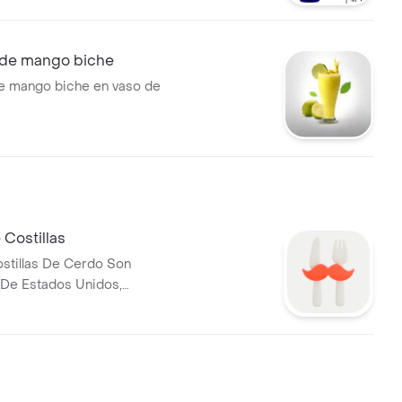
de mango biche
e mango biche en vaso de
 Costillas
stillas De Cerdo Son
 De Estados Unidos,
urante Mas De 8 Horas Para
Sabor Unico, Con La Esencia
co Bbq Texano.