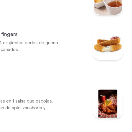
 fingers
4 crujientes dedos de queso
apanados.
as en 1 salsa que escojas,
 de apio, zanahoria y
a ranch artesanal.