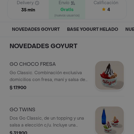
Delivery
Envío
Calificación
Gratis
4
35 min
(nuevos usuarios)
NOVEDADES GOYURT
BASE YOGURT HELADO
NUE
NOVEDADES GOYURT
GO CHOCO FRESA
Go Classic. Combinación exclusiva
domicilios con fresa, maní y salsa de
chocolate.
$ 17.900
GO TWINS
Dos Go Classic, de un topping y una
salsa a elección c/u. Incluye una
botella de agua.
$ 31.900