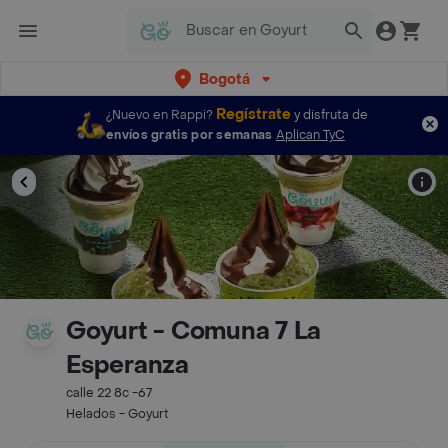
Bogotá
Regístrate
¿Nuevo en Rappi?
y disfruta de
envíos gratis por semanas
Aplican TyC
Goyurt - Comuna 7 La
Esperanza
calle 22 8c -67
Helados - Goyurt