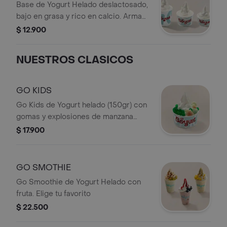
Base de Yogurt Helado deslactosado,
bajo en grasa y rico en calcio. Arma
tu creación con toppings irresistibles.
$ 12.900
NUESTROS CLASICOS
GO KIDS
Go Kids de Yogurt helado (150gr) con
gomas y explosiones de manzana
verde.
$ 17.900
GO SMOTHIE
Go Smoothie de Yogurt Helado con
fruta. Elige tu favorito
$ 22.500