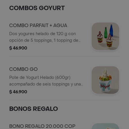
COMBOS GOYURT
COMBO PARFAIT + AGUA
Dos yogures helado de 120 g con
opción de 5 toppings, 1 topping de
salsa para cada uno, acompañados de
$ 46.900
2 botellas de agua Manantial 300ml.
COMBO GO
Pote de Yogurt Helado (600gr)
acompañado de seis toppings y una
salsa a elección.
$ 46.900
BONOS REGALO
BONO REGALO 20.000 COP