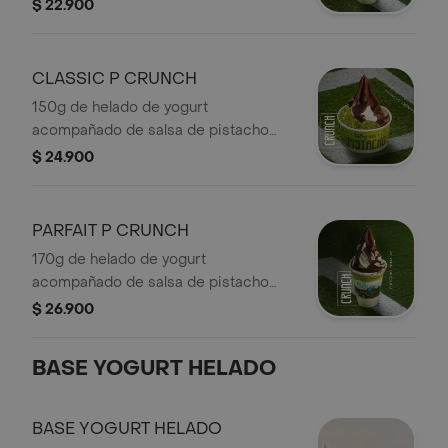
a elección y salsa de chocolate
$ 22.900
CLASSIC P CRUNCH
150g de helado de yogurt
acompañado de salsa de pistacho
con trozos reales de pistacho
$ 24.900
crujiente y salsa stracciatella (20g). ¡El
balance perfecto!
PARFAIT P CRUNCH
170g de helado de yogurt
acompañado de salsa de pistacho
con trozos reales de pistacho (42g),
$ 26.900
tu topping favorito y salsa
stracciatella (20g). ¡El balance
BASE YOGURT HELADO
perfecto!
BASE YOGURT HELADO