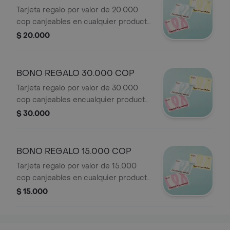
Tarjeta regalo por valor de 20.000
cop canjeables en cualquier producto
de nuestra carta , solo ennuestros
$ 20.000
puntos de venta a nivel nacional.
BONO REGALO 30.000 COP
Tarjeta regalo por valor de 30.000
cop canjeables encualquier producto
de nuestra carta , solo ennuestros
$ 30.000
puntos de venta a nivel nacional.
BONO REGALO 15.000 COP
Tarjeta regalo por valor de 15.000
cop canjeables en cualquier producto
de nuestra carta , solo en nuestros
$ 15.000
puntos de venta a nivel nacional.