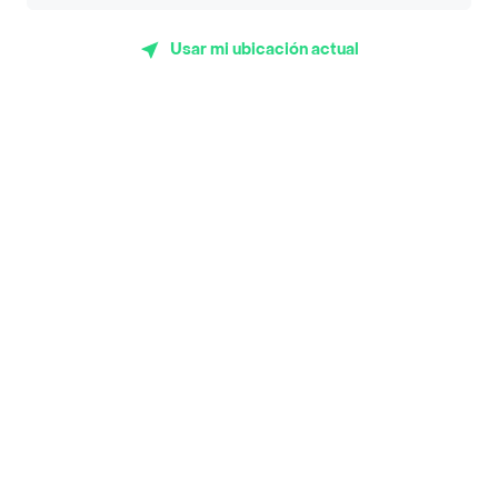
App Store
Google play
AppGallery
Usar mi ubicación actual
Pide tu comida favorita cerca de ti
Categorías
Únete a Rappi
Sobre Rappi
Facebook
Twitter
Instagram
©
2026
Rappi Inc. All rights reserved.