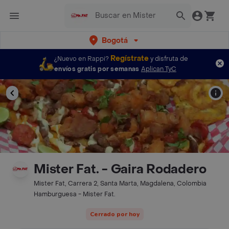
Bogotá
Regístrate
¿Nuevo en Rappi?
y disfruta de
envíos gratis por semanas
Aplican TyC
Mister Fat. - Gaira Rodadero
Mister Fat, Carrera 2, Santa Marta, Magdalena, Colombia
Hamburguesa - Mister Fat.
Cerrado por hoy