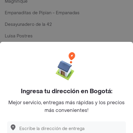
Magnifique
Empanaditas de Pipian - Empanadas
Desayunadero de la 42
Luisa Postres
Sopitas y Frijoladas
Subway
Top Marcas y Cadenas de Restaurantes
Ingresa tu dirección en Bogotá:
Encuéntranos en estos países
Mejor servicio, entregas más rápidas y los precios
más convenientes!