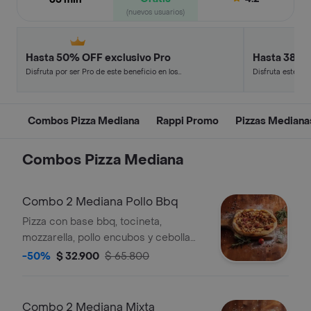
(nuevos usuarios)
Hasta 50% OFF exclusivo Pro
Hasta 38% 
Disfruta por ser Pro de este beneficio en los
Disfruta este de
restaurantes y tiendas más top.
en minutos.
Combos Pizza Mediana
Rappi Promo
Pizzas Mediana
Combos Pizza Mediana
Combo 2 Mediana Pollo Bbq
Pizza con base bbq, tocineta,
mozzarella, pollo encubos y cebolla
caramelizada.
-50%
$ 32.900
$ 65.800
Combo 2 Mediana Mixta