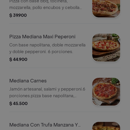
Pizza con base bbq, tocineta,
mozzarella, pollo encubos y cebolla
caramelizada.
$ 39.900
Pizza Mediana Maxi Peperoni
Con base napolitana, doble mozzarella
y doble pepperoni. 6 porciones.
$ 44.900
Mediana Carnes
Jamón artesanal, salami y pepperoni.6
porciones.pizza base napolitana,
tocineta, mozzarella,
$ 45.500
Mediana Con Trufa Manzana Y