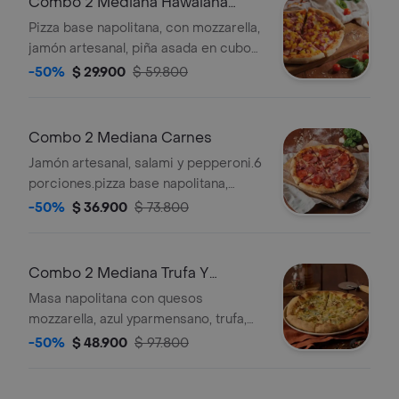
Combo 2 Mediana Hawaiana
Tocineta
Pizza base napolitana, con mozzarella,
jamón artesanal, piña asada en cubos
y tocineta.
-50%
$ 29.900
$ 59.800
Combo 2 Mediana Carnes
Jamón artesanal, salami y pepperoni.6
porciones.pizza base napolitana,
tocineta, mozzarella,
-50%
$ 36.900
$ 73.800
Combo 2 Mediana Trufa Y
Quesos
Masa napolitana con quesos
mozzarella, azul yparmensano, trufa,
manzana caramelizada y almendras
-50%
$ 48.900
$ 97.800
crujientes