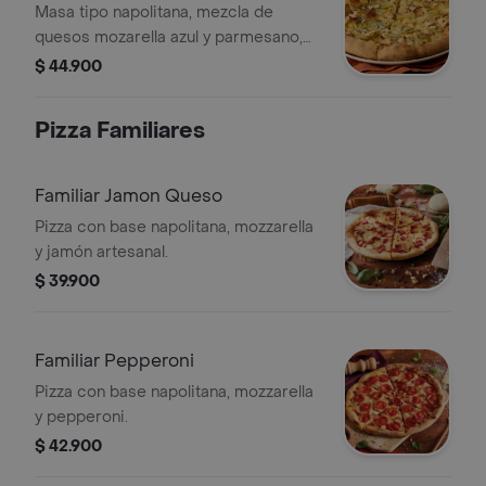
Tres Quesos
Masa tipo napolitana, mezcla de
quesos mozarella azul y parmesano,
con trufa, manzana verde
$ 44.900
caramelizada y almendras crujientes.
Pizza Familiares
Familiar Jamon Queso
Pizza con base napolitana, mozzarella
y jamón artesanal.
$ 39.900
Familiar Pepperoni
Pizza con base napolitana, mozzarella
y pepperoni.
$ 42.900