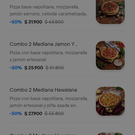
Pizza base napolitana, mozzarella,
jamón serrano, cebolla caramelizada y
champiñones. 6 porciones.
-50%
$ 31.900
$ 63.800
Combo 2 Mediana Jamon Y
Mozzarella
Pizza con base napolitana, mozzarella
y jamón artesanal.
-50%
$ 25.900
$ 51.800
Combo 2 Mediana Hawaiana
Pizza con base napolitana, mozzarella,
jamón artesanal y piña asada en
cubos.
-50%
$ 27.900
$ 55.800