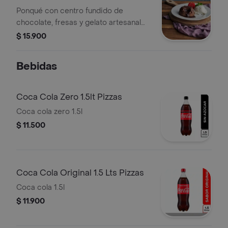
Ponqué con centro fundido de
chocolate, fresas y gelato artesanal
de vainilla
$ 15.900
Bebidas
Coca Cola Zero 1.5lt Pizzas
Coca cola zero 1.5l
$ 11.500
Coca Cola Original 1.5 Lts Pizzas
Coca cola 1.5l
$ 11.900