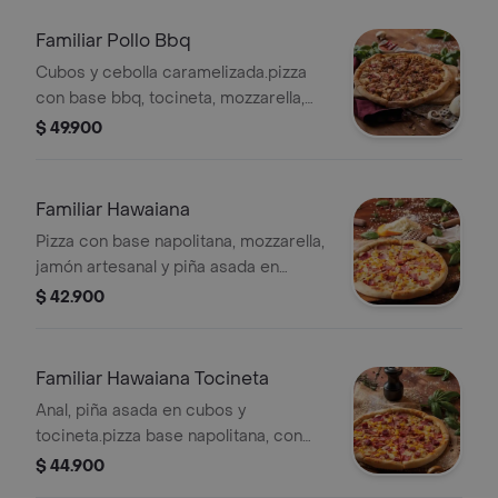
Familiar Pollo Bbq
Cubos y cebolla caramelizada.pizza
con base bbq, tocineta, mozzarella,
pollo en
$ 49.900
Familiar Hawaiana
Pizza con base napolitana, mozzarella,
jamón artesanal y piña asada en
cubos.
$ 42.900
Familiar Hawaiana Tocineta
Anal, piña asada en cubos y
tocineta.pizza base napolitana, con
mozzarella, jamón artes
$ 44.900