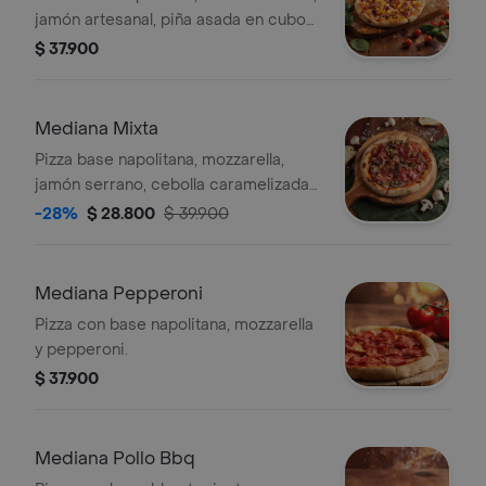
jamón artesanal, piña asada en cubos
y tocineta.
$ 37.900
Mediana Mixta
Pizza base napolitana, mozzarella,
jamón serrano, cebolla caramelizada y
champiñones. 6 porciones.
-28%
$ 28.800
$ 39.900
Mediana Pepperoni
Pizza con base napolitana, mozzarella
y pepperoni.
$ 37.900
Mediana Pollo Bbq