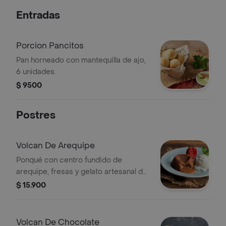
Entradas
Porcion Pancitos
Pan horneado con mantequilla de ajo,
6 unidades.
$ 9500
Postres
Volcan De Arequipe
Ponqué con centro fundido de
arequipe, fresas y gelato artesanal de
vainilla.
$ 15.900
Volcan De Chocolate