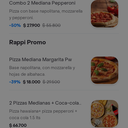
Combo 2 Mediana Pepperoni
Pizza con base napolitana, mozzarella
y pepperoni.
-50%
$ 27.900
$ 55.800
Rappi Promo
Pizza Mediana Margarita Pw
Base napolitana, con mozzarella y
hojas de albahaca.
-39%
$ 18.000
$ 29.500
2 Pizzas Medianas + Coca-cola
1.5 Lts
Pizza hawaiana+ pizza pepperoni +
coca cola 1.5 lts
$ 66.700