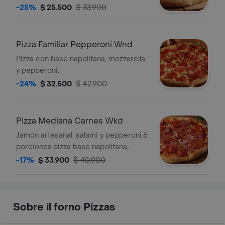
-25%
$ 25.500
$ 33.900
Pizza Familiar Pepperoni Wnd
Pizza con base napolitana, mozzarella
y pepperoni.
-24%
$ 32.500
$ 42.900
Pizza Mediana Carnes Wkd
Jamón artesanal, salami y pepperoni.6
porciones.pizza base napolitana,
tocineta, mozzarella,
-17%
$ 33.900
$ 40.900
Sobre il forno Pizzas