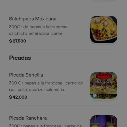
Salchipapa Mexicana
300Gr de papas a la francesa,
salchicha americana, carne
desmechada, aguacate, pico de gallo,
$ 27.500
jalapeños, queso, huevos de codorniz,
salsas.
Picadas
Picada Sencilla
300 Gr papas a la francesa , carne de
res, pollo, chorizo, salchicha
americana bañada en salsa de la casa
$ 42.000
bbq, queso doble crema, monedas de
plátano.
Picada Ranchera
300Gr papas a la francesa , carne de