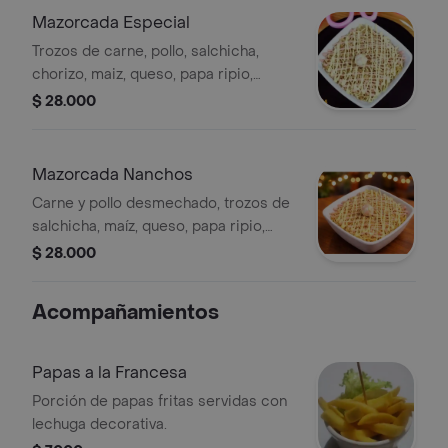
Mazorcada Especial
Trozos de carne, pollo, salchicha,
chorizo, maiz, queso, papa ripio,
huevo de codorniz y salsas.
$ 28.000
Mazorcada Nanchos
Carne y pollo desmechado, trozos de
salchicha, maíz, queso, papa ripio,
huevos de codorniz y salsas.
$ 28.000
Acompañamientos
Papas a la Francesa
Porción de papas fritas servidas con
lechuga decorativa.