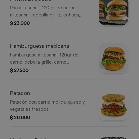
Pan artesanal -120 gr de carne
artesanal , cebolla grille, lechuga,
tomate, queso cheddar, salsas.
$ 23.000
Hamburguesa mexicana
hamburgesa artesanal, 120gr de
carne, cebolla grille, carne
desmechada, aguacate, pico de gallo,
$ 27.500
jalapeños, queso, lechuga, tomate y
salsas.
Patacon
Patacón con carne molida, queso y
vegetales frescos.
$ 20.000