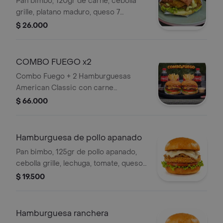
Pan bimbo, 120gr de carne, cebolla
grille, platano maduro, queso 7
cueros, queso doble crema, lechuga,
$ 26.000
tomate y salsas.
COMBO FUEGO x2
Combo Fuego + 2 Hamburguesas
American Classic con carne
artesanal, queso americano, tocineta
$ 66.000
crujiente, y vegetales frescos en pan
suave y dorado. Incluye: 2 porciones
de papas fritas 2 gaseosas de 400 ml
Hamburguesa de pollo apanado
Pan bimbo, 125gr de pollo apanado,
cebolla grille, lechuga, tomate, queso,
salsas.
$ 19.500
Hamburguesa ranchera