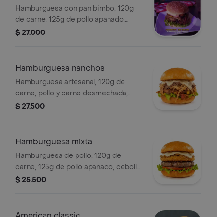
Hamburguesa con pan bimbo, 120g
de carne, 125g de pollo apanado,
carne y pollo desmechado, trozos de
$ 27.000
salchicha, maíz, jamón, queso,
lechuga, tomate y cebolla grille.
Hamburguesa nanchos
Hamburguesa artesanal, 120g de
carne, pollo y carne desmechada,
salchicha, maíz, cebolla grille, jamón,
$ 27.500
queso, lechuga, tomate y salsas.
Hamburguesa mixta
Hamburguesa de pollo, 120g de
carne, 125g de pollo apanado, cebolla
grille, lechuga, tomate, queso y salsas.
$ 25.500
American classic