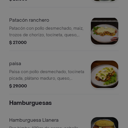
Patacón ranchero
Patacón con pollo desmechado, maiz,
trozos de chorizo, tocineta, queso,
huevo de codorniz, tostacos, salsas.
$ 27.000
paisa
Paisa con pollo desmechado, tocineta
picada, plátano maduro, queso,
aguacate, huevo de codorniz y salsa.
$ 29.000
Hamburguesas
Hamburguesa Llanera