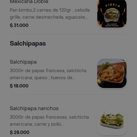
Mexicana Doble
Pan bimbo,2 carnes de 120gr , cebolla
grille, carne desmechada, aguacate,
pico de gallo, jalapeños, queso,
$ 31.000
lechuga, tomate y salsas.
Salchipapas
Salchipapa
300Gr de papas francesa, salchicha
americana, queso , huevos de
codorniz y salsas.
$ 18.000
Salchipapa nanchos
300Gr de papas francesas, salchicha
americana, carne y pollo
desmechado, maíz, queso, huevos de
$ 28.000