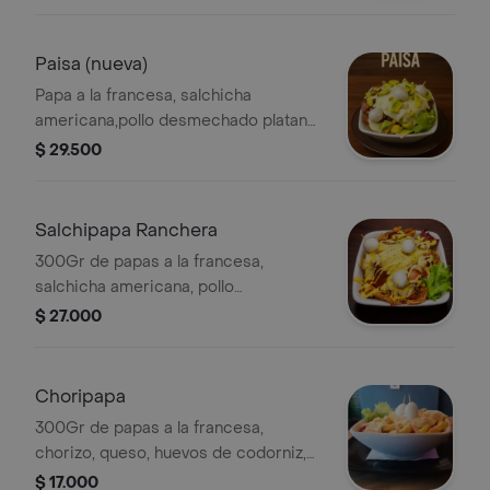
codorniz y salsas.
Paisa (nueva)
Papa a la francesa, salchicha
americana,pollo desmechado platano
maduro, tocineta picada, cebolla
$ 29.500
grille, aguacate, queso, huevo de
codorniz
Salchipapa Ranchera
300Gr de papas a la francesa,
salchicha americana, pollo
desmechado, maíz, trozos de chorizo,
$ 27.000
tocineta, queso, huevos de codorniz,
salsas.
Choripapa
300Gr de papas a la francesa,
chorizo, queso, huevos de codorniz,
salsas.
$ 17.000