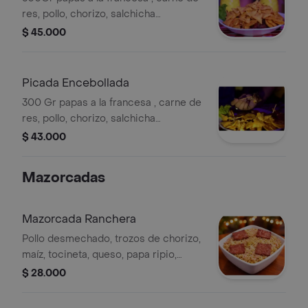
res, pollo, chorizo, salchicha
americana bañada en bbq , tostacos ,
$ 45.000
maiz , queso doble crema, monedas
de plátano.
Picada Encebollada
300 Gr papas a la francesa , carne de
res, pollo, chorizo, salchicha
americana bañada en bbq , cebolla
$ 43.000
grille, queso doble crema, monedas
de plátano.
Mazorcadas
Mazorcada Ranchera
Pollo desmechado, trozos de chorizo,
maíz, tocineta, queso, papa ripio,
huevos de codorniz y salsas.
$ 28.000