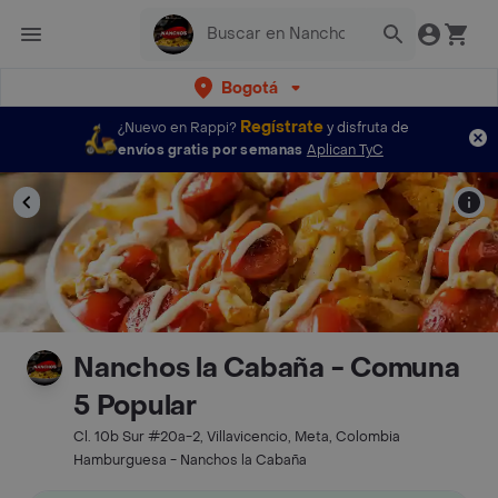
Bogotá
Regístrate
¿Nuevo en Rappi?
y disfruta de
envíos gratis por semanas
Aplican TyC
Nanchos la Cabaña - Comuna
5 Popular
Cl. 10b Sur #20a-2, Villavicencio, Meta, Colombia
Hamburguesa - Nanchos la Cabaña