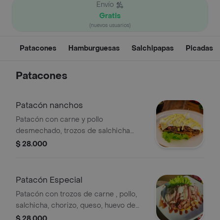
Envío
Gratis
(nuevos usuarios)
Patacones
Hamburguesas
Salchipapas
Picadas
Patacones
Patacón nanchos
Patacón con carne y pollo
desmechado, trozos de salchicha
americana, maíz, queso, huevos de
$ 28.000
codorniz y salsas.
Patacón Especial
Patacón con trozos de carne , pollo,
salchicha, chorizo, queso, huevo de
codorniz, salsas.
$ 28.000