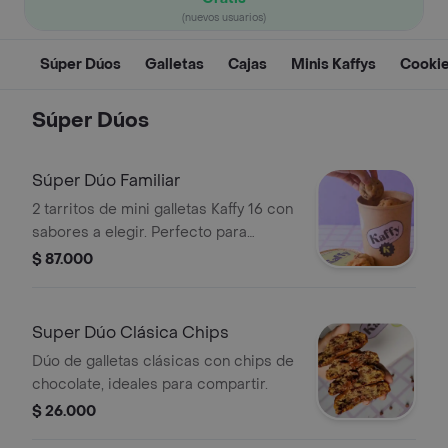
(nuevos usuarios)
Súper Dúos
Galletas
Cajas
Minis Kaffys
Cookie
Súper Dúos
Súper Dúo Familiar
2 tarritos de mini galletas Kaffy 16 con
sabores a elegir. Perfecto para
compartir en familia.
$ 87.000
Super Dúo Clásica Chips
Dúo de galletas clásicas con chips de
chocolate, ideales para compartir.
$ 26.000