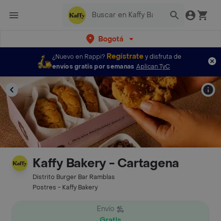
Bogotá
Regístrate
¿Nuevo en Rappi?
y disfruta de
envíos gratis por semanas
Aplican TyC
Kaffy Bakery - Cartagena
Distrito Burger Bar Ramblas
Postres - Kaffy Bakery
Envío
Gratis