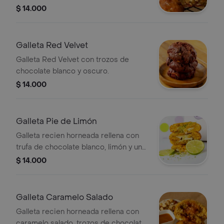
$ 14.000
Galleta Red Velvet
Galleta Red Velvet con trozos de
chocolate blanco y oscuro.
$ 14.000
Galleta Pie de Limón
Galleta recien horneada rellena con
trufa de chocolate blanco, limón y un
toque de ralladura de limón.
$ 14.000
Galleta Caramelo Salado
Galleta recien horneada rellena con
caramelo salado, trozos de chocolate