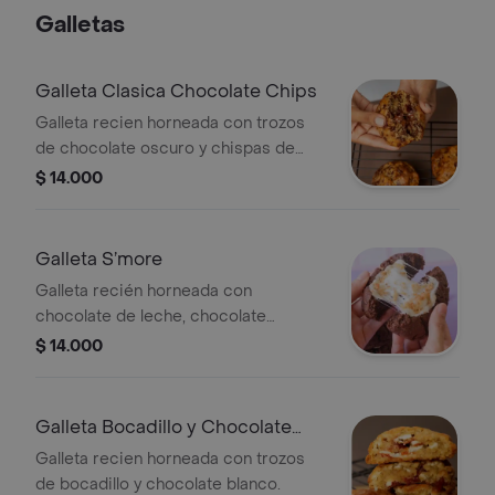
Galletas
Galleta Clasica Chocolate Chips
Galleta recien horneada con trozos
de chocolate oscuro y chispas de
chocolate.
$ 14.000
Galleta S’more
Galleta recién horneada con
chocolate de leche, chocolate
amargo, rellena de masmelo y
$ 14.000
trocitos de galleta kaffy.
Galleta Bocadillo y Chocolate
Blanco
Galleta recien horneada con trozos
de bocadillo y chocolate blanco.