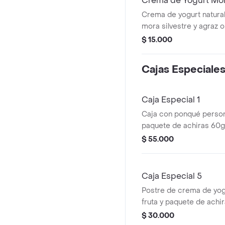
Crema de Yogurt Mora
Crema de yogurt natural
mora silvestre y agraz 
$ 15.000
Cajas Especiale
Caja Especial 1
Caja con ponqué person
paquete de achiras 60g
yogurt de frutillas a elegi
$ 55.000
Caja Especial 5
Postre de crema de yog
fruta y paquete de achir
$ 30.000