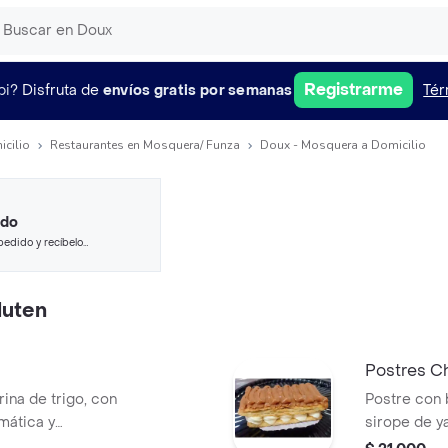
Registrarme
pi?
Disfruta de
envíos gratis por semanas
Tér
icilio
Restaurantes en Mosquera/ Funza
Doux - Mosquera a Domicilio
ido
pedido y recíbelo
luten
Postres C
ina de trigo, con
Postre con 
mática y
sirope de y
leche endulzados
y coco, ac