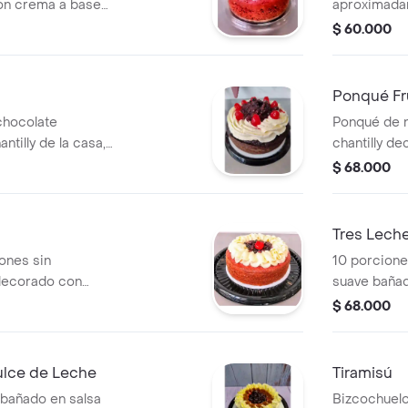
con crema a base
aproximadam
tas confitadas:
de crema ba
$ 60.000
 mora y cereza.
dulce de le
pecial, tarjeta
ate y velita.
Ponqué Fru
hocolate
Ponqué de 
tilly de la casa,
chantilly de
, mora, cerezas
arándanos y
$ 68.000
ones, incluye
velita y tarj
mpleaños en
cumpleaños 
Tres Lech
ones sin
10 porcione
, decorado con
suave bañad
crema y frutas
decorado co
$ 68.000
, mora y cereza.
dulce de l
e feliz
confitada. 
 y velitas.
en chocolate
ulce de Leche
Tiramisú
bañado en salsa
Bizcochuelo