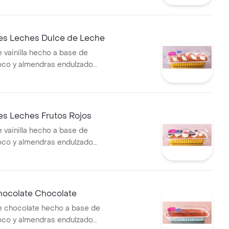
mpota de arándanos.
res Leches Dulce de Leche
 vainilla hecho a base de
oco y almendras endulzado
de yacón, bañado en salsa
, decorado con crema
dulce de leche endulzado con
es Leches Frutos Rojos
 vainilla hecho a base de
oco y almendras endulzado
de yacón, bañado en salsa
, decorado con crema
compota de frutos rojos, agraz
, endulzado con sucralosa.
hocolate Chocolate
 chocolate hecho a base de
oco y almendras endulzado