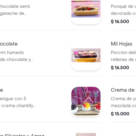
chocolate semi
Ponqué de 
 ganache de
decorado co
utos rojos: agraz,
$ 16.500
ocolate
Mil Hojas
emi húmedo
Porción del
de chocolate y
rellenas de 
decoradas c
$ 16.500
ue
Crema de 
rengue con 3
Crema de yo
y crema chantilly
mezclada co
$ 15.000