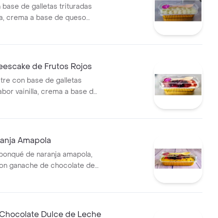
 base de galletas trituradas
lla, crema a base de queso
ma sabor limón (producto
 en azúcar).
eescake de Frutos Rojos
tre con base de galletas
abor vainilla, crema a base de
 y con frutos rojos.
ranja Amapola
ponqué de naranja amapola,
on ganache de chocolate de
rutos rojos: agraz, fresa,
za.
 Chocolate Dulce de Leche