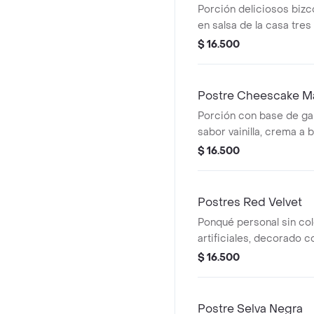
Porción deliciosos biz
en salsa de la casa tre
con crema chantilly, dul
$ 16.500
en azúcar.
Postre Cheescake M
Porción con base de gal
sabor vainilla, crema a
crema y crema sabor m
$ 16.500
(producto natural bajo e
Postres Red Velvet
Ponqué personal sin co
artificiales, decorado 
de queso crema.
$ 16.500
Postre Selva Negra