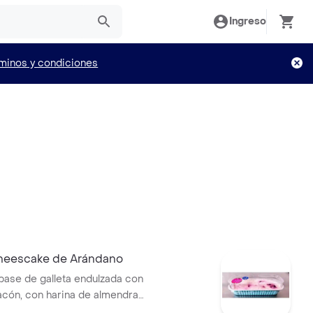
Ingreso
minos y condiciones
heescake de Arándano
base de galleta endulzada con
acón, con harina de almendras
ompañada de mezcla de queso