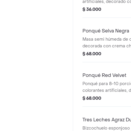
artificiales, decorado 
de queso crema, con fru
$ 36.000
agraz arándanos, fresa,
acompañado de cajita es
de cumpleaños en chocol
Ponqué Selva Negra
Masa semi húmeda de c
decorada con crema chan
agraz, arándanos, fresa
$ 68.000
confitadas, 8 a 10 porci
bengala y tarjeta de cu
chocolate.
Ponqué Red Velvet
Ponqué para 8-10 porci
colorantes artificiales
crema a base de queso 
$ 68.000
confitadas: agraz, fresa
acompañado de tarjeta d
cumpleaños en chocolate
Tres Leches Agraz D
Bizcochuelo esponjoso 