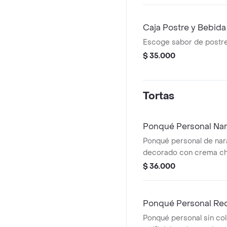
Caja Postre y Bebida
Escoge sabor de postre
$ 35.000
Tortas
Ponqué Personal Na
Ponqué personal de nar
decorado con crema chant
rojas. incluye tarjeta d
$ 36.000
feliz día en cajita especi
Ponqué Personal Red
Ponqué personal sin co