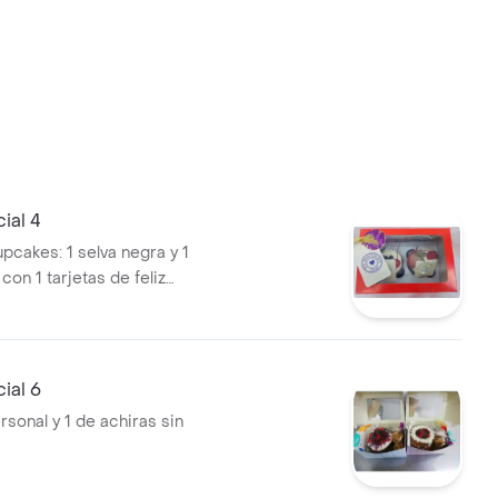
ial 4
pcakes: 1 selva negra y 1
 con 1 tarjetas de feliz
 feliz día.
ial 6
sonal y 1 de achiras sin