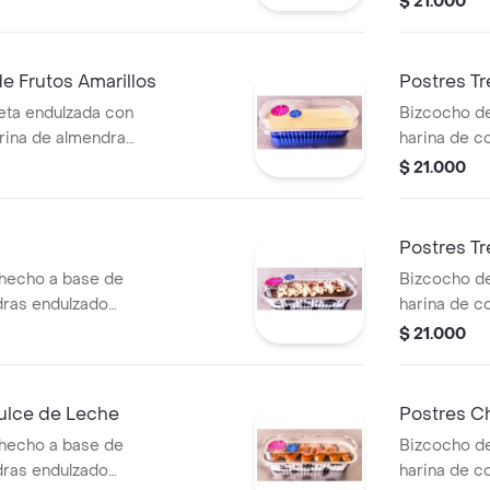
$ 21.000
crema y co
e Frutos Amarillos
Postres T
eta endulzada con
Bizcocho de
arina de almendras
harina de c
 mezcla de queso
con sirope 
$ 21.000
y maracuya.
tres leches
chantilly y 
sucralosa.
Postres Tr
hecho a base de
Bizcocho de
dras endulzado
harina de c
añado en salsa
con sirope 
$ 21.000
con crema
tres leches
 y chocolate
chantilly y 
a.
o arándanos
ulce de Leche
Postres C
hecho a base de
Bizcocho de
dras endulzado
harina de c