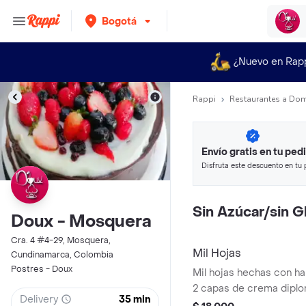
Bogotá
¿Nuevo en Rap
Rappi
Restaurantes a Dom
Envío gratis en tu ped
Disfruta este descuento en tu 
en minutos.
Sin Azúcar/sin G
Doux - Mosquera
Cra. 4 #4-29, Mosquera,
Mil Hojas
Cundinamarca, Colombia
Postres - Doux
Mil hojas hechas con har
2 capas de crema diplo
Delivery
35 min
decorada con dulce de 