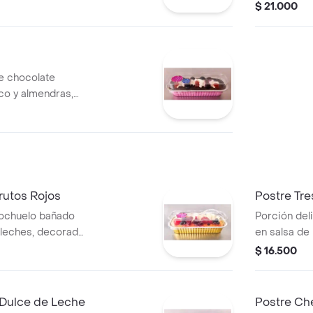
ecorado con dulce
con sirope 
$ 21.000
rutos rojos y
chocolate e
lzado con
 chocolate
co y almendras,
ema chantilly y
s endulzado con
de arándano o
rutos Rojos
Postre Tre
cochuelo bañado
Porción del
s leches, decorado
en salsa de
sa, mora, agraz,
con crema c
$ 16.500
chocolate 4
 Dulce de Leche
Postre Ch