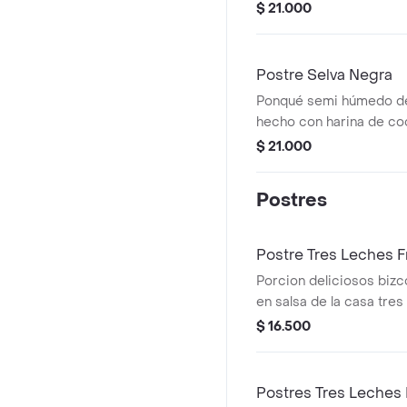
con sirope de yacón, d
$ 21.000
de leche, composta de f
arándanos o agraz endu
sucralosa.
Postre Selva Negra
Ponqué semi húmedo de
hecho con harina de co
endulzado con yacón, cr
$ 21.000
compota de frutos rojo
sucralosa acompañado 
Postres
agraz.
Postre Tres Leches F
Porcion deliciosos biz
en salsa de la casa tre
con crema chantilly, fre
$ 16.500
arándanos y cereza.
Postres Tres Leches