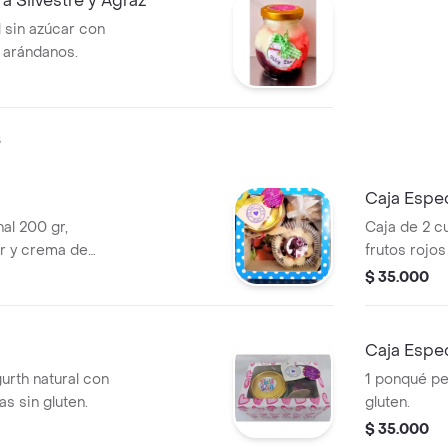
 Silvestre y Agraz
 sin azúcar con
o arándanos.
s
Caja Espec
al 200 gr,
Caja de 2 cu
r y crema de
frutos rojos
r.
cumpleaños o
$ 35.000
Caja Espec
urth natural con
1 ponqué per
as sin gluten.
gluten.
$ 35.000