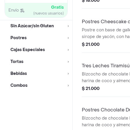
$ 18.000
con sucralosa.
Gratis
Envío
(nuevos usuarios)
Postres Cheescake d
Sin Azúcar/sin Gluten
Postre con base de gall
sirope de yacón, con h
Postres
y coco, acompañada de
$ 21.000
Cajas Especiales
crema, mango, durazno 
Tortas
Tres Leches Tiramisú
Bebidas
Bizcocho de chocolate 
harina de coco y almen
Combos
con sirope de yacón, b
$ 21.000
tres leches, decorado 
chantilly, notas de café
endulzado con sucralos
Postres Chocolate D
Bizcocho de chocolate 
harina de coco y almen