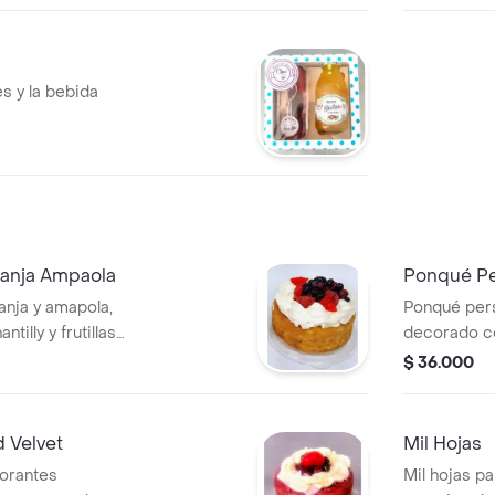
s y la bebida
ranja Ampaola
Ponqué Pe
anja y amapola,
Ponqué pers
illy y frutillas
decorado con
e cumpleaños o
rojas. inclu
$ 36.000
al.
feliz día en 
 Velvet
Mil Hojas
lorantes
Mil hojas pa