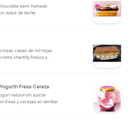
chocolate semi húmedo
n dulce de leche.
iciosas capas de mil hojas
crema chantilly fresca y
on dulce de leché. .
Yogurth Fresa Cereza
gurt natural sin azúcar
n fresa y cerezas en almíbar .