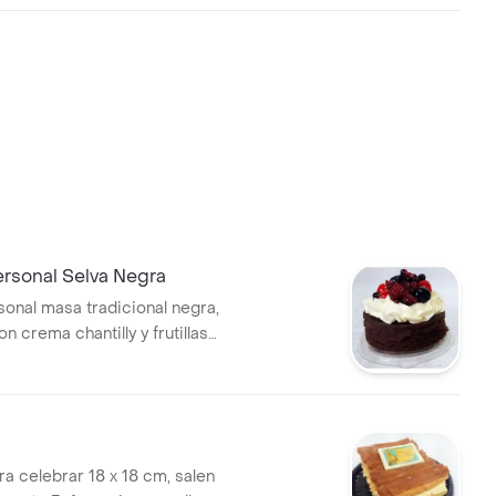
rsonal Selva Negra
onal masa tradicional negra,
 crema chantilly y frutillas
ye tarjeta de cumpleaños o
cajita especial.
ra celebrar 18 x 18 cm, salen