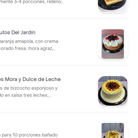
ente 3-4 porciones, rellenos
ja en azúcar y decorado con
che.
tos Del Jardín
naranja amapola, con crema
corado fresa, mora agraz,
 cerezas confitadas. incluye
eta comestible feliz
en chocolate.
es Mora y Dulce de Leche
s de bizcocho esponjoso y
o en salsa tres leches,
n crema chantilly de la casa,
eche y mora de campo
incluye tarjeta de cumpleaños
 y velita.
 para 10 porciones bañado