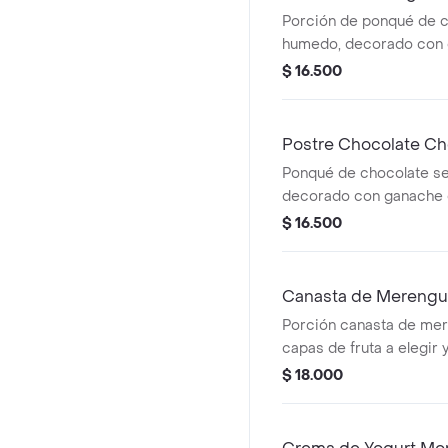
Porción de ponqué de 
humedo, decorado con
chocolate de blanco y fr
$ 16.500
fresa, mora y cereza.
Postre Chocolate Ch
Ponqué de chocolate s
decorado con ganache 
chispas de chocolate.
$ 16.500
Canasta de Mereng
Porción canasta de me
capas de fruta a elegir 
fresca.
$ 18.000