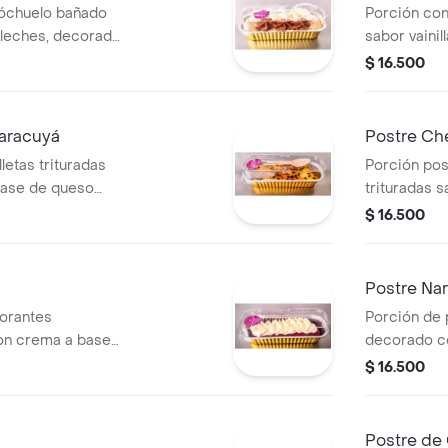
cóchuelo bañado
Porción con
s leches, decorado
sabor vaini
ce de leche. bajo
crema y cre
$ 16.500
natural bajo
aracuyá
Postre Ch
letas trituradas
Porción pos
 base de queso
trituradas s
aracuyá
queso crema
$ 16.500
n azúcar).
Postre Na
lorantes
Porción de 
con crema a base
decorado c
maracuya y f
$ 16.500
mora y cere
Postre de