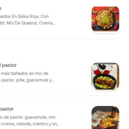
s
ados En Salsa Roja, Con
ibil, Mix De Quesos, Crema
olla Y Cilantro. Acompanado
e.
l pastor
 maíz bañados en mix de
 pastor, piña, guacamole y
pastor
 de pastor, guacamole, mix
crema, cebolla, cilantro y un