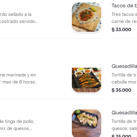
Tacos de b
do sellado a la
Tres tacos e
costrado servido
carne de re
on cebolla blanca y
de queso y 
$ 33.000
acompañan 
Quesadilla
rne marinada y en
Tortilla de 
 mas de 8 horas)
cebolla mor
le, pico de gallo
$ 35.000
Quesadilla
de tinga de pollo,
Tortilla de 
ix de quesos,
quesos, sal
le y sour cream.
guacamole 
$ 35.000