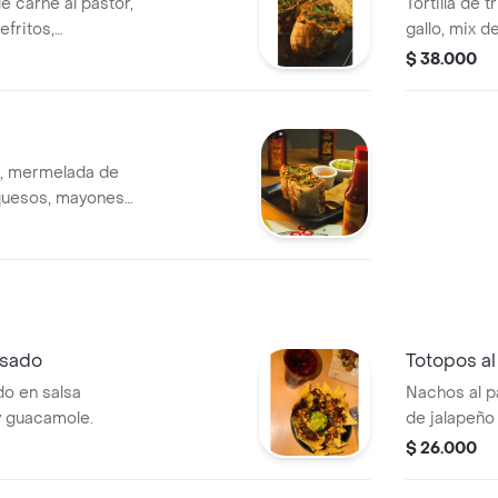
de carne al pastor,
Tortilla de t
efritos,
gallo, mix d
a de totopos.
mayonesa de
$ 38.000
sunset. se 
a, mermelada de
e quesos, mayonesa
asado
Totopos al
o en salsa
Nachos al 
y guacamole.
de jalapeño 
guacamole, 
$ 26.000