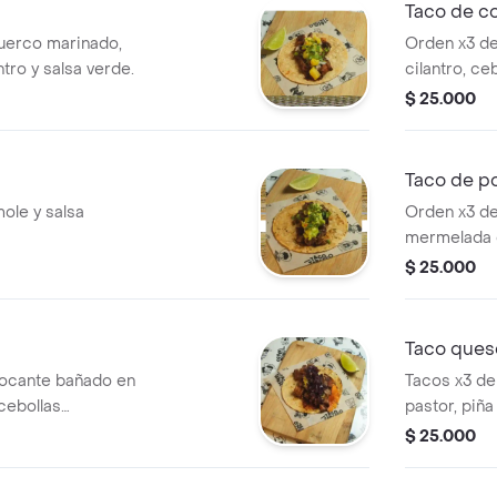
Taco de co
uerco marinado,
Orden x3 de
ntro y salsa verde.
cilantro, ce
tatemada.
$ 25.000
Taco de po
ole y salsa
Orden x3 de
mermelada 
yucateco y 
$ 25.000
Taco ques
rocante bañado en
Tacos x3 de
 cebollas
pastor, piña
, guacamole y
guacamole.
$ 25.000