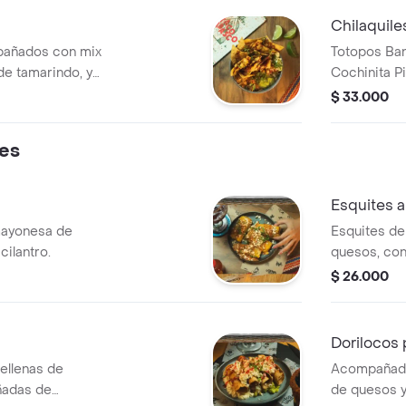
Chilaquile
 bañados con mix
Totopos Ban
e tamarindo, y
Cochinita P
Fresca, Ceb
$ 33.000
De Aguacat
tes
Esquites a
mayonesa de
Esquites de
cilantro.
quesos, con
cilantro.
$ 26.000
Dorilocos 
rellenas de
Acompañado
ñadas de
de quesos y 