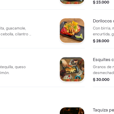
pico e gallo y
toque de taj
$ 23.000
Dorilocos 
ta, guacamole,
Con birria, 
ebolla, cilantro y
encurtida, 
sunset de l
$ 28.000
consomé par
Esquites c
equilla, queso
Granos de m
limón.
desmechada
encurtida.
$ 30.000
Taquiza pe