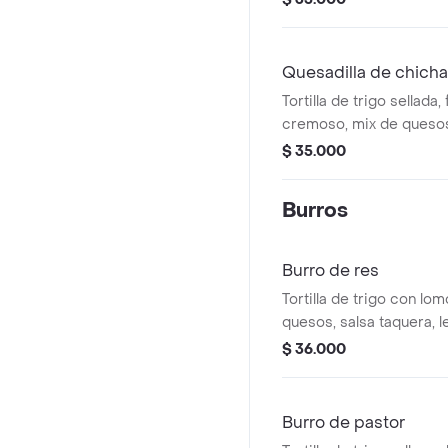
Quesadilla de chicha
Tortilla de trigo sellada, f
cremoso, mix de quesos
aguacate, queso costeñ
$ 35.000
encurtidos, chicharron.
Burros
Burro de res
Tortilla de trigo con lom
quesos, salsa taquera, 
guacamole. acompañado
$ 36.000
Burro de pastor