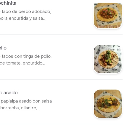
chinita
 taco de cerdo adobado,
bolla encurtida y salsa
llo
 tacos con tinga de pollo,
de tomate, encurtido
guacamole.
o asado
 papialpa asado con salsa
 borracha, cilantro,