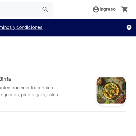
Ingreso
minos y condiciones
irria
ntes con nuestra iconica
de quesos, pico e gallo, salsa
o sunset, dos rodajas de
sour cream.