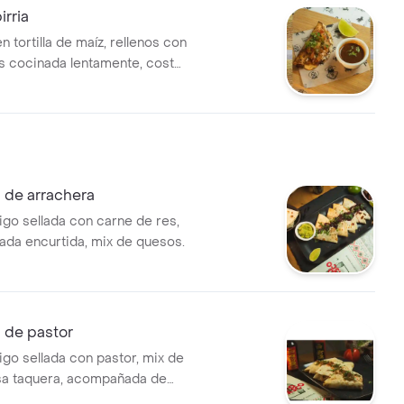
irria
n tortilla de maíz, rellenos con
s cocinada lentamente, costa
dorados en plancha. se
con consomé.
 de arrachera
trigo sellada con carne de res,
ada encurtida, mix de quesos.
 de pastor
trigo sellada con pastor, mix de
sa taquera, acompañada de
y sour cream.