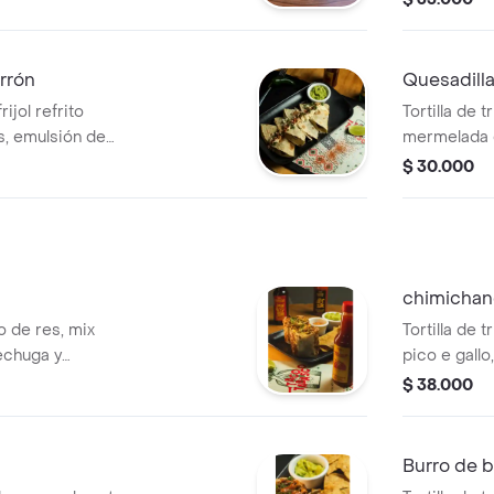
rrón
Quesadill
rijol refrito
Tortilla de t
, emulsión de
mermelada d
o, jalapeños
pico e gallo.
$ 30.000
chimichang
o de res, mix
Tortilla de t
lechuga y
pico e gall
 de totopos.
salsa tabas
$ 38.000
consomé.
Burro de bi