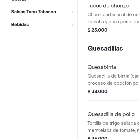
Tacos de chorizo
Salsas Taco Tabasco
Chorizo artesanal de cer
plancha y con queso en
Bebidas
sobre tortilla de maíz c
$ 25.000
cilantro.
Quesadillas
Quesabirria
Quesadilla de birria (ca
proceso de cocción por
acompañada de guacamo
$ 38.000
y caldo de birria .
Quesadilla de pollo
Tortilla de trigo sellada 
mermelada de tomate, m
acompañada de guacamo
$ 35.000