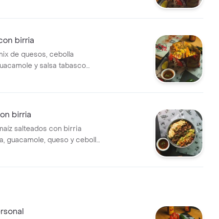
in.
con birria
mix de quesos, cebolla
guacamole y salsa tabasco
a casa. acompañados con
a intensificar el sabor.
on birria
aíz salteados con birria
, guacamole, queso y cebolla
rsonal