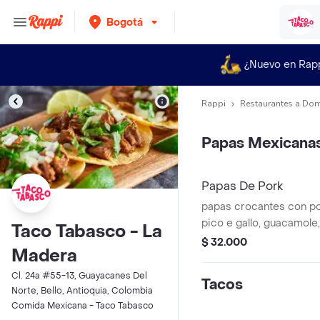
Bogotá
¿Nuevo en Rap
Rappi
Restaurantes a Dom
Papas Mexicana
Papas De Pork
papas crocantes con po
pico e gallo, guacamole
Taco Tabasco - La
mermelada de jalapeño
$ 32.000
Madera
Cl. 24a #55-13, Guayacanes Del
Tacos
Norte, Bello, Antioquia, Colombia
Comida Mexicana - Taco Tabasco