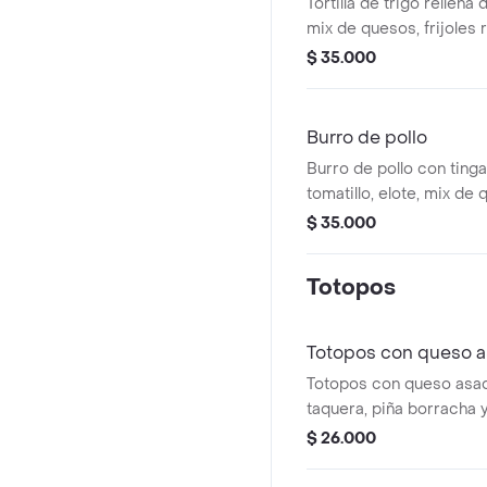
Tortilla de trigo rellena 
mix de quesos, frijoles r
guacamole y acompañad
$ 35.000
Burro de pollo
Burro de pollo con ting
tomatillo, elote, mix d
de chiles y guacamole.
$ 35.000
Totopos
Totopos con queso 
Totopos con queso asad
taquera, piña borracha 
$ 26.000