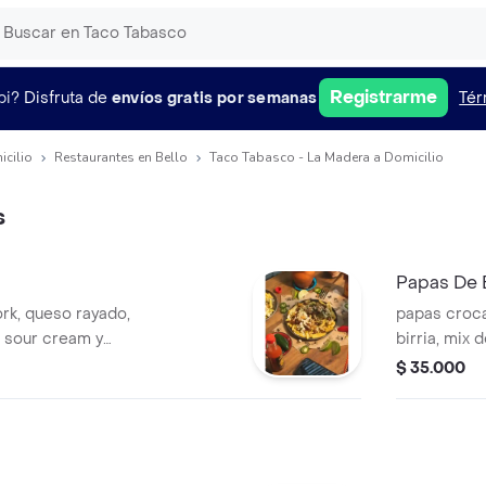
Registrarme
pi?
Disfruta de
envíos gratis por semanas
Tér
icilio
Restaurantes en Bello
Taco Tabasco - La Madera a Domicilio
s
Papas De B
rk, queso rayado,
papas croca
, sour cream y
birria, mix 
taco tabasc
$ 35.000
jalapeño y 