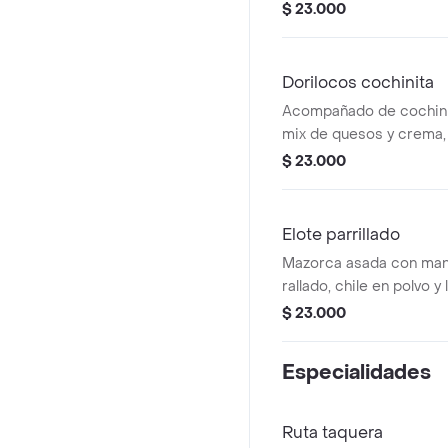
guacamole, sour cream, 
$ 23.000
salsa de la casa
Dorilocos cochinita
Acompañado de cochini
mix de quesos y crema, c
un toque de tajin.
$ 23.000
Elote parrillado
Mazorca asada con mant
rallado, chile en polvo y 
$ 23.000
Especialidades
Ruta taquera