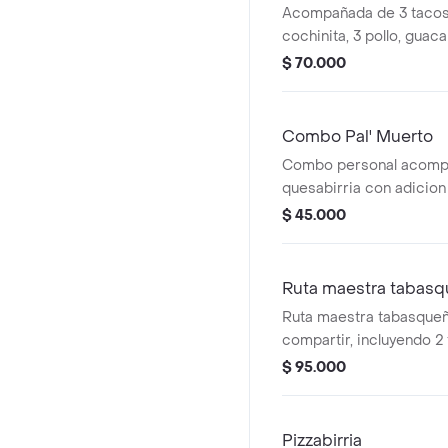
Acompañada de 3 tacos 
cochinita, 3 pollo, guac
y salsas picantes para c
$ 70.000
Combo Pal' Muerto
Combo personal acomp
quesabirria con adicion
limonada de tamarindo.
$ 45.000
Ruta maestra tabas
Ruta maestra tabasqueñ
compartir, incluyendo 2 
tacos cochinita. Acomp
$ 95.000
salsas artesanales y to
guacamole.
Pizzabirria