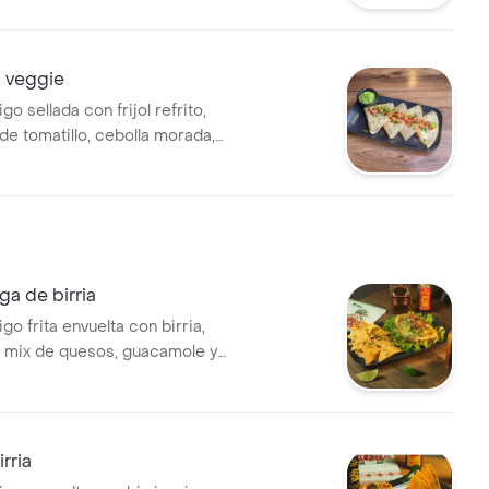
a veggie
rigo sellada con frijol refrito,
e tomatillo, cebolla morada,
a de birria
rigo frita envuelta con birria,
o, mix de quesos, guacamole y
co sunset. se sirve con
rria