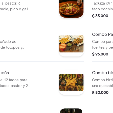
al pastor, 3
Taquiza x4 1
amole, pico e gallo
taco cochini
ompartir.
$ 35.000
Combo Pal
añado de
Combo para 
 de totopos y
fuertes y be
taquiza pers
$ 96.000
limonadas d
queña
Combo bir
a: 12 tacos para
Combo birrio
tacos pastor y 2
una quesabir
añados de 3
los amantes 
$ 80.000
topos con