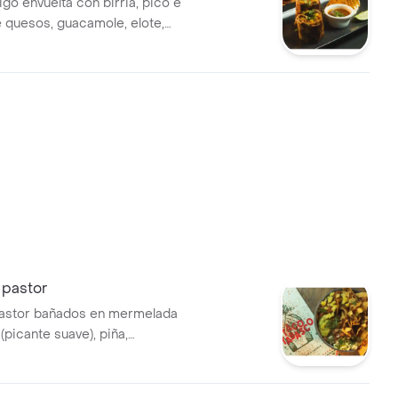
rigo envuelta con birria, pico e
e quesos, guacamole, elote,
 chiles y salsa tabasco
sirve con consomé.
 pastor
pastor bañados en mermelada
(picante suave), piña,
pico e gallo, sour cream.