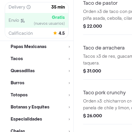
Taco de pastor
Delivery
35 min
Orden x3 de taco con p
Gratis
piña asada, cebolla, cila
Envío
(nuevos usuarios)
$ 22.000
Calificación
4.5
Papas Mexicanas
Taco de arrachera
Tacos x3 de res, guacam
Tacos
taquera.
Quesadillas
$ 31.000
Burros
Taco pork crunchy
Totopos
Orden x3: chicharron c
Botanas y Esquites
panela de chile y limon,
caramelizadas, cilantro
$ 26.000
Especialidades
quesos.
Chelas