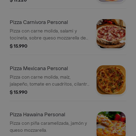
$ 17.220
Pizza Carnívora Personal
Pizza con carne molida, salami y
tocineta, sobre queso mozzarella de
la casa.
$ 15.990
Pizza Mexicana Personal
Pizza con carne molida, maíz,
jalapeño, tomate en cuadritos, cilantro
y choclitos.
$ 15.990
Pizza Hawaina Personal
Pizza con piña caramelizada, jamón y
queso mozzarella.