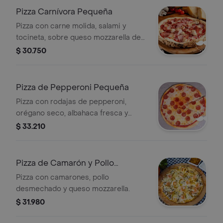
Pizza Carnívora Pequeña
Pizza con carne molida, salami y
tocineta, sobre queso mozzarella de
la casa.
$ 30.750
Pizza de Pepperoni Pequeña
Pizza con rodajas de pepperoni,
orégano seco, albahaca fresca y
queso mozzarella de la casa.
$ 33.210
Pizza de Camarón y Pollo
Pequeña
Pizza con camarones, pollo
desmechado y queso mozzarella.
$ 31.980