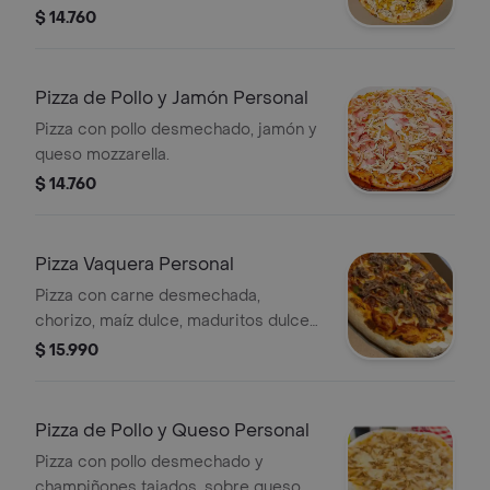
de la casa.
$ 14.760
Pizza de Pollo y Jamón Personal
Pizza con pollo desmechado, jamón y
queso mozzarella.
$ 14.760
Pizza Vaquera Personal
Pizza con carne desmechada,
chorizo, maíz dulce, maduritos dulces
y queso mozzarella.
$ 15.990
Pizza de Pollo y Queso Personal
Pizza con pollo desmechado y
champiñones tajados, sobre queso