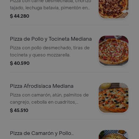
Pizza con carne desmechada, chorizo
tajado, lechuga batavia, pimentón en
tiras y salsa bbq.
$ 44.280
Pizza de Pollo y Tocineta Mediana
Pizza con pollo desmechado, tiras de
tocineta y queso mozzarella.
$ 40.590
Pizza Afrodisiaca Mediana
Pizza con camarón, atún, palmitos de
cangrejo, cebolla en cuadritos,
pimentón en cuadritos y queso
$ 45.510
mozzarella.
Pizza de Camarón y Pollo