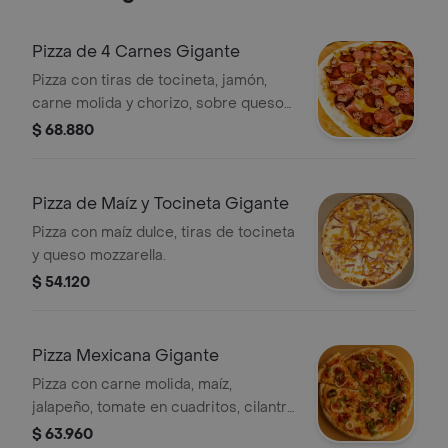
Pizza de 4 Carnes Gigante
Pizza con tiras de tocineta, jamón,
carne molida y chorizo, sobre queso
mozzarella de la casa.
$ 68.880
Pizza de Maíz y Tocineta Gigante
Pizza con maíz dulce, tiras de tocineta
y queso mozzarella.
$ 54.120
Pizza Mexicana Gigante
Pizza con carne molida, maíz,
jalapeño, tomate en cuadritos, cilantro
y choclitos.
$ 63.960