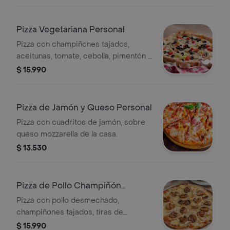
Pizza Vegetariana Personal
Pizza con champiñones tajados,
aceitunas, tomate, cebolla, pimentón y
queso mozzarella.
$ 15.990
Pizza de Jamón y Queso Personal
Pizza con cuadritos de jamón, sobre
queso mozzarella de la casa.
$ 13.530
Pizza de Pollo Champiñón
Personal
Pizza con pollo desmechado,
champiñones tajados, tiras de
tocineta y queso mozzarella.
$ 15.990