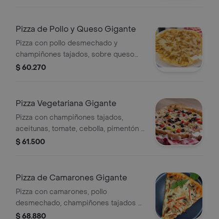
Pizza de Pollo y Queso Gigante
Pizza con pollo desmechado y
champiñones tajados, sobre queso
mozzarella de la casa.
$ 60.270
Pizza Vegetariana Gigante
Pizza con champiñones tajados,
aceitunas, tomate, cebolla, pimentón y
queso mozzarella.
$ 61.500
Pizza de Camarones Gigante
Pizza con camarones, pollo
desmechado, champiñones tajados y
queso mozzarella.
$ 68.880