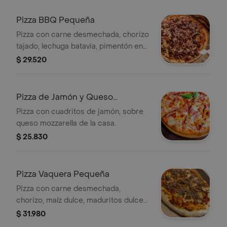
Pizza BBQ Pequeña
Pizza con carne desmechada, chorizo
tajado, lechuga batavia, pimentón en
tiras y salsa bbq.
$ 29.520
Pizza de Jamón y Queso
Pequeña
Pizza con cuadritos de jamón, sobre
queso mozzarella de la casa.
$ 25.830
Pizza Vaquera Pequeña
Pizza con carne desmechada,
chorizo, maíz dulce, maduritos dulces
y queso mozzarella.
$ 31.980