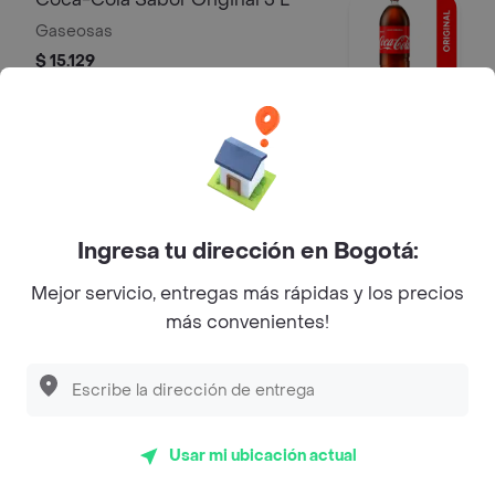
Gaseosas
$ 15.129
Sobre Pizza Jiros
Ingresa tu dirección en Bogotá:
JIRO'S, Calle 18, Barrio Toledo
Dirección
Plata, Cúcuta, Norte de
Mejor servicio, entregas más rápidas y los precios
Santander, Colombia
más convenientes!
Especialidad
Pizza
Pizza de Camarones
Personal cuesta $ 17.220
Usar mi ubicación actual
Pizza BBQ Personal cuesta $
15.990