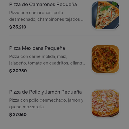
Pizza de Camarones Pequeña
Pizza con camarones, pollo
desmechado, champiñones tajados y
queso mozzarella.
$ 33.210
Pizza Mexicana Pequeña
Pizza con carne molida, maíz,
jalapeño, tomate en cuadritos, cilantro
y choclitos.
$ 30.750
Pizza de Pollo y Jamón Pequeña
Pizza con pollo desmechado, jamón y
queso mozzarella.
$ 27.060