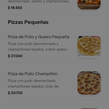
desmechado, salami y champiñones
tajados, sobre queso mozzarella de la
$ 18.450
casa.
Pizzas Pequeñas
Pizza de Pollo y Queso Pequeña
Pizza con pollo desmechado y
champiñones tajados, sobre queso
mozzarella de la casa.
$ 27.060
Pizza de Pollo Champiñón
Pequeña
Pizza con pollo desmechado,
champiñones tajados, tiras de
tocineta y queso mozzarella.
$ 30.750