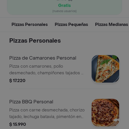
Gratis
(nuevos usuarios)
Pizzas Personales
Pizzas Pequeñas
Pizzas Medianas
Pizzas Personales
Pizza de Camarones Personal
Pizza con camarones, pollo
desmechado, champiñones tajados y
queso mozzarella.
$ 17.220
Pizza BBQ Personal
Pizza con carne desmechada, chorizo
tajado, lechuga batavia, pimentón en
tiras y salsa bbq.
$ 15.990