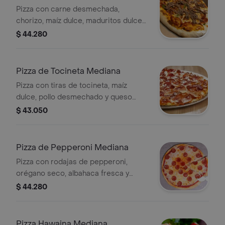
Pizza con carne desmechada,
chorizo, maíz dulce, maduritos dulces
y queso mozzarella.
$ 44.280
Pizza de Tocineta Mediana
Pizza con tiras de tocineta, maíz
dulce, pollo desmechado y queso
mozzarella.
$ 43.050
Pizza de Pepperoni Mediana
Pizza con rodajas de pepperoni,
orégano seco, albahaca fresca y
queso mozzarella de la casa.
$ 44.280
Pizza Hawaina Mediana