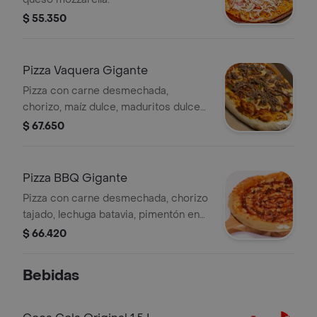
$ 55.350
Pizza Vaquera Gigante
Pizza con carne desmechada,
chorizo, maíz dulce, maduritos dulces
y queso mozzarella.
$ 67.650
Pizza BBQ Gigante
Pizza con carne desmechada, chorizo
tajado, lechuga batavia, pimentón en
tiras y salsa bbq.
$ 66.420
Bebidas