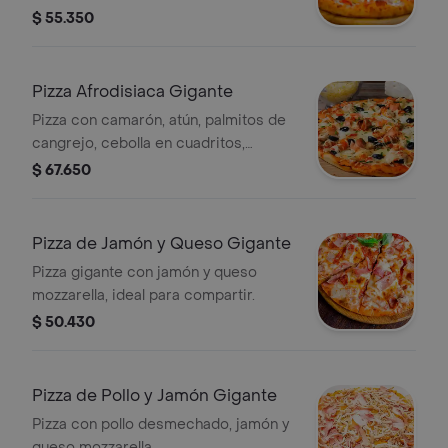
$ 55.350
Pizza Afrodisiaca Gigante
Pizza con camarón, atún, palmitos de
cangrejo, cebolla en cuadritos,
pimentón en cuadritos y queso
$ 67.650
mozzarella.
Pizza de Jamón y Queso Gigante
Pizza gigante con jamón y queso
mozzarella, ideal para compartir.
$ 50.430
Pizza de Pollo y Jamón Gigante
Pizza con pollo desmechado, jamón y
queso mozzarella.