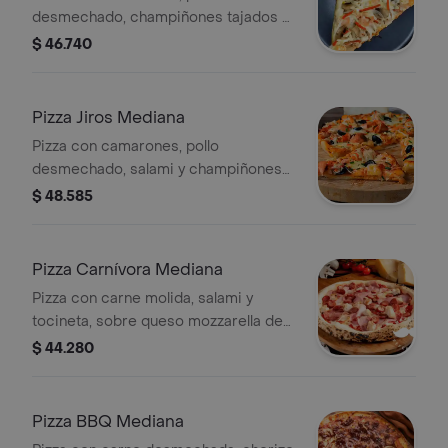
desmechado, champiñones tajados y
queso mozzarella.
$ 46.740
Pizza Jiros Mediana
Pizza con camarones, pollo
desmechado, salami y champiñones
tajados, sobre queso mozzarella de la
$ 48.585
casa.
Pizza Carnívora Mediana
Pizza con carne molida, salami y
tocineta, sobre queso mozzarella de
la casa.
$ 44.280
Pizza BBQ Mediana