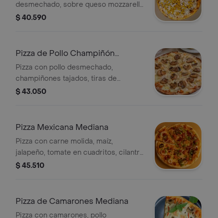
desmechado, sobre queso mozzarella
de la casa.
$ 40.590
Pizza de Pollo Champiñón
Mediana
Pizza con pollo desmechado,
champiñones tajados, tiras de
tocineta y queso mozzarella.
$ 43.050
Pizza Mexicana Mediana
Pizza con carne molida, maíz,
jalapeño, tomate en cuadritos, cilantro
y choclitos.
$ 45.510
Pizza de Camarones Mediana
Pizza con camarones, pollo