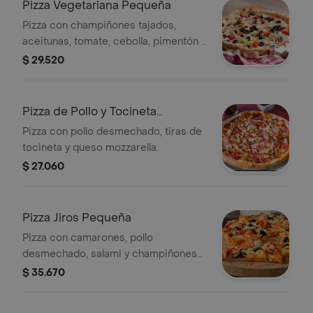
Pizza Vegetariana Pequeña
Pizza con champiñones tajados,
aceitunas, tomate, cebolla, pimentón y
queso mozzarella.
$ 29.520
Pizza de Pollo y Tocineta
Pequeña
Pizza con pollo desmechado, tiras de
tocineta y queso mozzarella.
$ 27.060
Pizza Jiros Pequeña
Pizza con camarones, pollo
desmechado, salami y champiñones
tajados, sobre queso mozzarella de la
$ 35.670
casa.