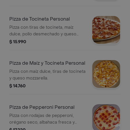
Pizza de Tocineta Personal
Pizza con tiras de tocineta, maíz
dulce, pollo desmechado y queso
mozzarella.
$ 15.990
Pizza de Maíz y Tocineta Personal
Pizza con maíz dulce, tiras de tocineta
y queso mozzarella.
$ 14.760
Pizza de Pepperoni Personal
Pizza con rodajas de pepperoni,
orégano seco, albahaca fresca y
queso mozzarella de la casa.