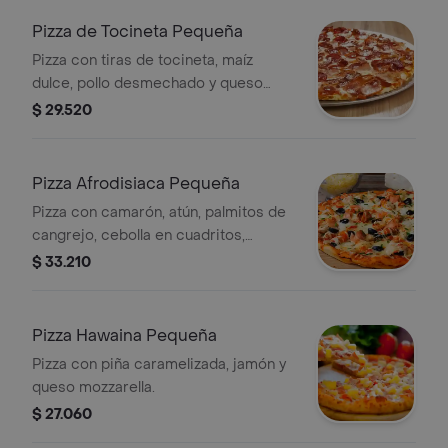
Pizza de Tocineta Pequeña
Pizza con tiras de tocineta, maíz
dulce, pollo desmechado y queso
mozzarella.
$ 29.520
Pizza Afrodisiaca Pequeña
Pizza con camarón, atún, palmitos de
cangrejo, cebolla en cuadritos,
pimentón en cuadritos y queso
$ 33.210
mozzarella.
Pizza Hawaina Pequeña
Pizza con piña caramelizada, jamón y
queso mozzarella.
$ 27.060