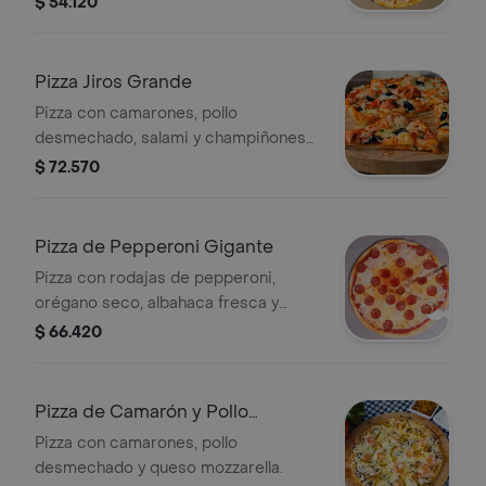
$ 54.120
Pizza Jiros Grande
Pizza con camarones, pollo
desmechado, salami y champiñones
tajados, sobre queso mozzarella de la
$ 72.570
casa.
Pizza de Pepperoni Gigante
Pizza con rodajas de pepperoni,
orégano seco, albahaca fresca y
queso mozzarella de la casa.
$ 66.420
Pizza de Camarón y Pollo
Gigante
Pizza con camarones, pollo
desmechado y queso mozzarella.