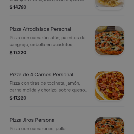
mozzarella de la casa.
$ 14.760
Pizza Afrodisiaca Personal
Pizza con camarón, atún, palmitos de
cangrejo, cebolla en cuadritos,
pimentón en cuadritos y queso
$ 17.220
mozzarella.
Pizza de 4 Carnes Personal
Pizza con tiras de tocineta, jamón,
carne molida y chorizo, sobre queso
mozzarella de la casa.
$ 17.220
Pizza Jiros Personal
Pizza con camarones, pollo