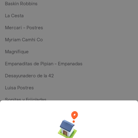
Baskin Robbins
La Cesta
Mercari - Postres
Myriam Camhi Co
Magnifique
Empanaditas de Pipian - Empanadas
Desayunadero de la 42
Luisa Postres
Sopitas y Frijoladas
Subway
Top Marcas y Cadenas de Restaurantes