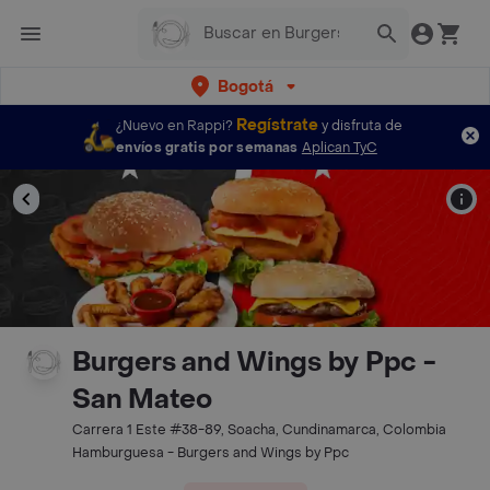
Bogotá
Regístrate
¿Nuevo en Rappi?
y disfruta de
envíos gratis por semanas
Aplican TyC
Burgers and Wings by Ppc -
San Mateo
Carrera 1 Este #38-89, Soacha, Cundinamarca, Colombia
Hamburguesa - Burgers and Wings by Ppc