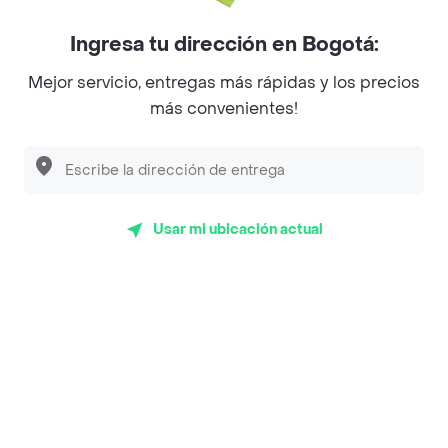
Ingresa tu dirección en Bogotá:
Encuéntranos en estos países
Mejor servicio, entregas más rápidas y los precios
más convenientes!
App Store
Google play
AppGallery
Usar mi ubicación actual
Pide tu comida favorita cerca de ti
Categorías
Únete a Rappi