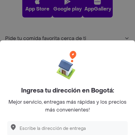
App Store
Google play
AppGallery
Pide tu comida favorita cerca de ti
Categorías
Únete a Rappi
Ingresa tu dirección en Bogotá:
Sobre Rappi
Mejor servicio, entregas más rápidas y los precios
más convenientes!
Facebook
Twitter
Instagram
©
2026
Rappi Inc. All rights reserved.