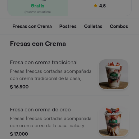
Gratis
4.5
(nuevos usuarios)
Fresas con Crema
Postres
Galletas
Combos
Fresas con Crema
Fresa con crema tradicional
Fresas frescas cortadas acompañada
con crema tradicional de la casa,
salsa y topping a elegir.
$ 16.500
Fresa con crema de oreo
Fresas frescas cortadas acompañada
con crema oreo de la casa. salsa y
topping a elegir.
$ 17.000