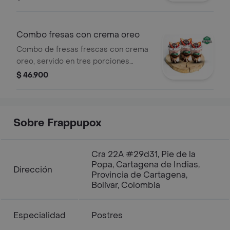
Combo fresas con crema oreo
Combo de fresas frescas con crema
oreo, servido en tres porciones
individuales.
$ 46.900
Sobre Frappupox
Cra 22A #29d31, Pie de la
Popa, Cartagena de Indias,
Dirección
Provincia de Cartagena,
Bolívar, Colombia
Especialidad
Postres