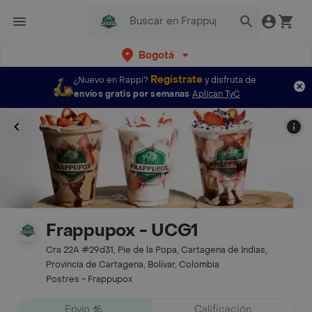
Bogotá
Regístrate
¿Nuevo en Rappi?
y disfruta de
envíos gratis por semanas
Aplican TyC
Frappupox - UCG1
Cra 22A #29d31, Pie de la Popa, Cartagena de Indias,
Provincia de Cartagena, Bolívar, Colombia
Postres - Frappupox
Envío
Calificación