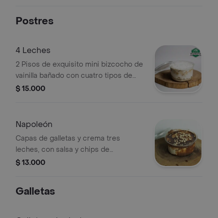
Postres
4 Leches
2 Pisos de exquisito mini bizcocho de
vainilla bañado con cuatro tipos de
leche, cubierto con crema cuatro
$ 15.000
leches de la casa.
Napoleón
Capas de galletas y crema tres
leches, con salsa y chips de
chocolate.
$ 13.000
Galletas