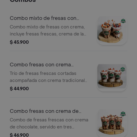
Combos
Combo mixto de fresas con
crema
Combo mixto de fresas con crema,
incluye fresas frescas, crema de la
casa, galleta Oreo y chocolate.
$ 45.900
Combo fresas con crema
tradicional
Trío de fresas frescas cortadas
acompañada con crema tradicional
de la casa.
$ 44.900
Combo fresas con crema de
chocolate
Combo de fresas frescas con crema
de chocolate, servido en tres
porciones individuales.
$ 46.900