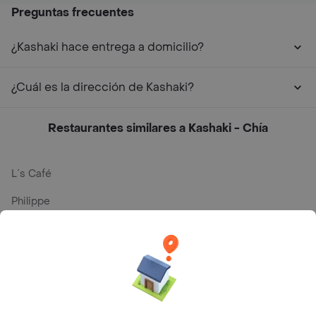
Preguntas frecuentes
¿Kashaki hace entrega a domicilio?
¿Cuál es la dirección de Kashaki?
Restaurantes similares a Kashaki - Chía
L´s Café
Philippe
Baskin Robbins
La Cesta
Mercari - Postres
Myriam Camhi Co