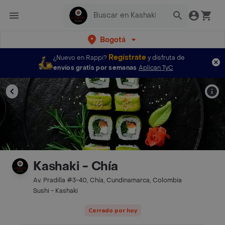
Bogotá
Regístrate
¿Nuevo en Rappi?
y disfruta de
envíos gratis por semanas
Aplican TyC
Kashaki - Chía
Av. Pradilla #3-40, Chía, Cundinamarca, Colombia
Sushi - Kashaki
Cerrado por hoy