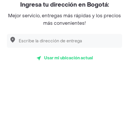
Ingresa tu dirección en Bogotá:
Magnifique
Mejor servicio, entregas más rápidas y los precios
Empanaditas de Pipian - Empanadas
más convenientes!
Desayunadero de la 42
Luisa Postres
Sopitas y Frijoladas
Usar mi ubicación actual
Subway
Top Marcas y Cadenas de Restaurantes
Encuéntranos en estos países