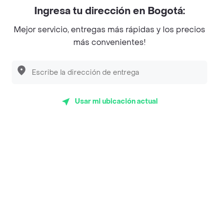
Myriam Camhi Co
Ingresa tu dirección en Bogotá:
Magnifique
Mejor servicio, entregas más rápidas y los precios
Empanaditas de Pipian - Empanadas
más convenientes!
Desayunadero de la 42
Luisa Postres
Sopitas y Frijoladas
Usar mi ubicación actual
Subway
Top Marcas y Cadenas de Restaurantes
Encuéntranos en estos países