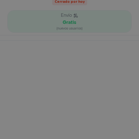
Cerrado por hoy
Envío
Gratis
(nuevos usuarios)