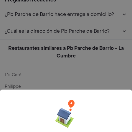
¿Pb Parche de Barrio hace entrega a domicilio?
¿Cuál es la dirección de Pb Parche de Barrio?
Restaurantes similares a Pb Parche de Barrio - La
Cumbre
L´s Café
Philippe
Baskin Robbins
La Cesta
Mercari - Postres