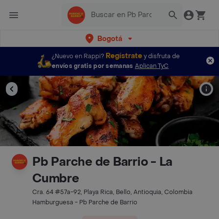
Bogotá
Regístrate
¿Nuevo en Rappi?
y disfruta de
envíos gratis por semanas
Aplican TyC
Pb Parche de Barrio - La
Cumbre
Cra. 64 #57a-92, Playa Rica, Bello, Antioquia, Colombia
Hamburguesa - Pb Parche de Barrio