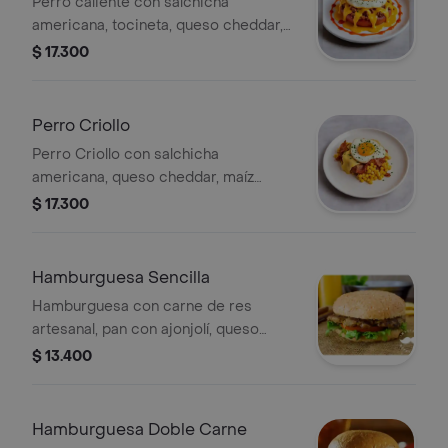
Perro caliente con salchicha
americana, tocineta, queso cheddar,
carne desmechada y huevo frito.
$ 17.300
Incluye salsas.
Perro Criollo
Perro Criollo con salchicha
americana, queso cheddar, maíz
tierno, tocineta y huevo de codorniz.
$ 17.300
Incluye salsas.
Hamburguesa Sencilla
Hamburguesa con carne de res
artesanal, pan con ajonjolí, queso
cheddar, lechuga, cebolla, tomate y
$ 13.400
salsas.
Hamburguesa Doble Carne