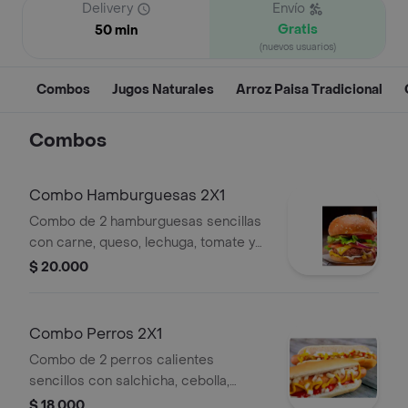
Delivery
Envío
Gratis
50 min
(nuevos usuarios)
Combos
Jugos Naturales
Arroz Paisa Tradicional
Combos
Combo Hamburguesas 2X1
Combo de 2 hamburguesas sencillas
con carne, queso, lechuga, tomate y
cebolla en pan de ajonjolí.
$ 20.000
Combo Perros 2X1
Combo de 2 perros calientes
sencillos con salchicha, cebolla,
mostaza y salsa de tomate.
$ 18.000