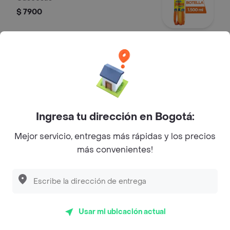
$ 7900
Pepsi 1.5 l
Gaseosas
$ 7900
Ingresa tu dirección en Bogotá:
Mejor servicio, entregas más rápidas y los precios
Limonada de Yerbabuena 14 Oz
más convenientes!
Limonada de yerbabuena en agua, 14
oz.
$ 10.000
Usar mi ubicación actual
Sobre Brasas Super Rico