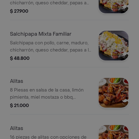
chicharrón, queso cheddar, papas a
elección y salsas. Incluye maíz y
$ 27.900
repollo.
Salchipapa Mixta Familiar
Salchipapa con pollo, carne, maduro,
chicharrón, queso cheddar, papas a la
francesa o criollas, y salsas. Incluye
$ 48.800
maíz y repollo.
Alitas
8 Piesas en salsa de la casa, limón
pimienta, miel mostaza o bbq,
francesa o criolla .
$ 21.000
Alitas
16 piezas de alitas con opciones de