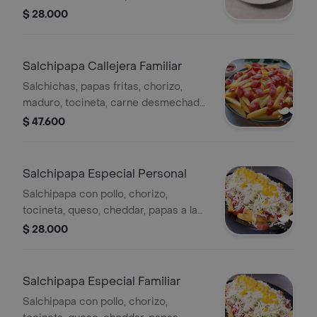
papa francesa o criolla salsas.
$ 28.000
Salchipapa Callejera Familiar
Salchichas, papas fritas, chorizo,
maduro, tocineta, carne desmechada,
queso cheddar y salsas.
$ 47.600
Salchipapa Especial Personal
Salchipapa con pollo, chorizo,
tocineta, queso, cheddar, papas a la
francesa o criollas, salsas, lechuga y
$ 28.000
maíz.
Salchipapa Especial Familiar
Salchipapa con pollo, chorizo,