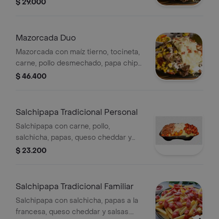
queso gratinado y salsas.
$ 29.000
Mazorcada Duo
Mazorcada con maíz tierno, tocineta,
carne, pollo desmechado, papa chips,
queso gratinado, huevos de codorniz
$ 46.400
y salsas.
Salchipapa Tradicional Personal
Salchipapa con carne, pollo,
salchicha, papas, queso cheddar y
salsas.
$ 23.200
Salchipapa Tradicional Familiar
Salchipapa con salchicha, papas a la
francesa, queso cheddar y salsas.