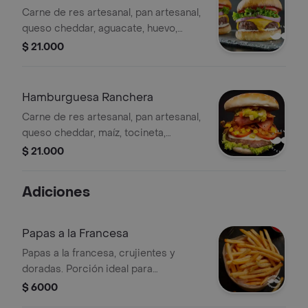
Carne de res artesanal, pan artesanal,
queso cheddar, aguacate, huevo,
chorizo, lechuga, cebolla, tomate,
$ 21.000
salsas .
Hamburguesa Ranchera
Carne de res artesanal, pan artesanal,
queso cheddar, maíz, tocineta,
lechuga, cebolla, tomate, salsas .
$ 21.000
Adiciones
Papas a la Francesa
Papas a la francesa, crujientes y
doradas. Porción ideal para
acompañar tus comidas.
$ 6000