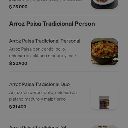
del día.
$ 23.000
Arroz Paisa Tradicional Person
Arroz Paisa Tradicional Personal
Arroz Paisa con cerdo, pollo,
chicharrón, plátano maduro y maíz
tierno.
$ 20.900
Arroz Paisa Tradicional Duo
Arroz con cerdo, pollo, chicharrón,
plátano maduro y maíz tierno.
$ 31.400
Arroz Paisa Tradicional X4