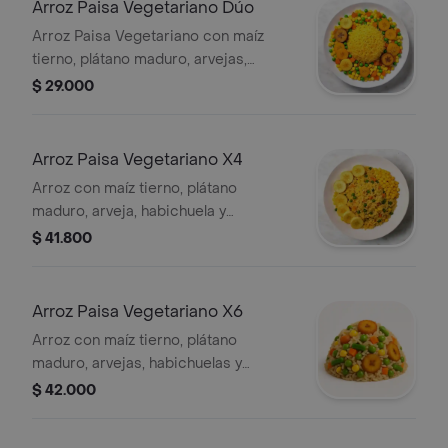
Arroz Paisa Vegetariano Dúo
Arroz Paisa Vegetariano con maíz
tierno, plátano maduro, arvejas,
habichuelas y zanahoria. Ideal para
$ 29.000
compartir en dúo.
Arroz Paisa Vegetariano X4
Arroz con maíz tierno, plátano
maduro, arveja, habichuela y
zanahoria. Porción para cuatro
$ 41.800
personas.
Arroz Paisa Vegetariano X6
Arroz con maíz tierno, plátano
maduro, arvejas, habichuelas y
zanahoria. Porción para seis
$ 42.000
personas.