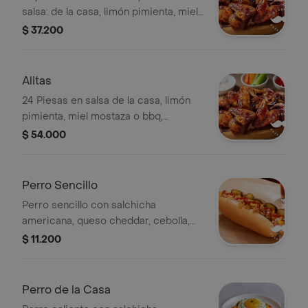
salsa: de la casa, limón pimienta, miel
mostaza, BBQ, francesa o criolla.
$ 37.200
Alitas
24 Piesas en salsa de la casa, limón
pimienta, miel mostaza o bbq,
francesa o criolla .
$ 54.000
Perro Sencillo
Perro sencillo con salchicha
americana, queso cheddar, cebolla,
salsas y huevo de codorniz.
$ 11.200
Perro de la Casa