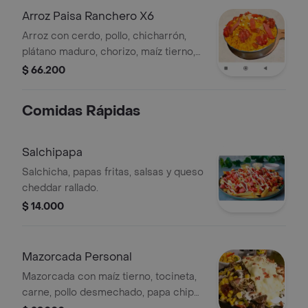
Arroz Paisa Ranchero X6
Arroz con cerdo, pollo, chicharrón,
plátano maduro, chorizo, maíz tierno,
costilla de cerdo y salchicha. Porción
$ 66.200
para seis personas.
Comidas Rápidas
Salchipapa
Salchicha, papas fritas, salsas y queso
cheddar rallado.
$ 14.000
Mazorcada Personal
Mazorcada con maíz tierno, tocineta,
carne, pollo desmechado, papa chips,