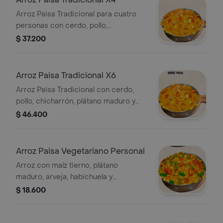
Arroz Paisa Tradicional para cuatro
personas con cerdo, pollo,
chicharrón, maíz tierno y plátano
$ 37.200
maduro.
Arroz Paisa Tradicional X6
Arroz Paisa Tradicional con cerdo,
pollo, chicharrón, plátano maduro y
maíz tierno. Porción para seis
$ 46.400
personas.
Arroz Paisa Vegetariano Personal
Arroz con maíz tierno, plátano
maduro, arveja, habichuela y
zanahoria. Porción personal.
$ 18.600