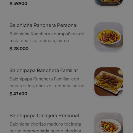
Ideal para compartir en familia.
$ 39.900
Salchicha Ranchera Personal
Salchicha Ranchera acompañada de
maíz, chorizo, tocineta, carne
desmechada, papas a la francesa,
$ 28.000
queso cheddar y salsas.
Salchipapa Ranchera Familiar
Salchipapa Ranchera Familiar con
papas fritas, chorizo, tocineta, carne
desmechada, maíz, queso cheddar y
$ 47.600
salsas.
Salchipapa Callejera Personal
Salchicha chorizo maduro tocineta
carne desmechada queso cheddar