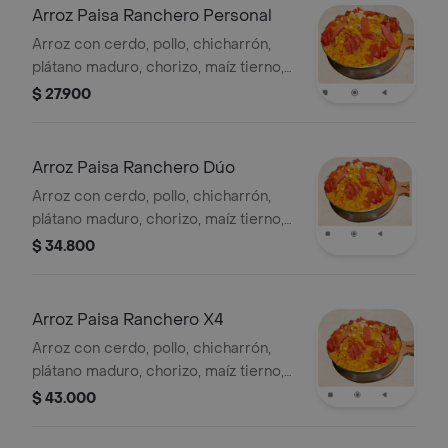
Arroz Paisa Ranchero Personal
Arroz con cerdo, pollo, chicharrón,
plátano maduro, chorizo, maíz tierno,
costilla de cerdo y salchicha.
$ 27.900
Arroz Paisa Ranchero Dúo
Arroz con cerdo, pollo, chicharrón,
plátano maduro, chorizo, maíz tierno,
costilla de cerdo y salchicha.
$ 34.800
Arroz Paisa Ranchero X4
Arroz con cerdo, pollo, chicharrón,
plátano maduro, chorizo, maíz tierno,
costilla de cerdo y salchicha. Porción
$ 43.000
para cuatro personas.