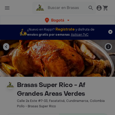
Bogotá
Regístrate
¿Nuevo en Rappi?
y disfruta de
envíos gratis por semanas
Aplican TyC
Brasas Super Rico - Af
Grandes Areas Verdes
Calle 2a Este #7-33, Facatativá, Cundinamarca, Colombia
Pollo - Brasas Super Rico