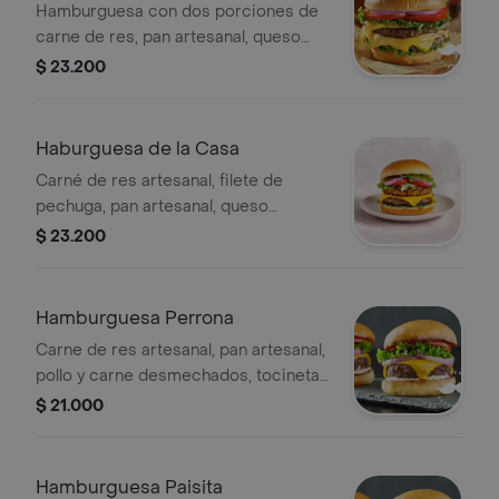
Hamburguesa con dos porciones de
carne de res, pan artesanal, queso
cheddar, lechuga, cebolla, tomate y
$ 23.200
salsas.
Haburguesa de la Casa
Carné de res artesanal, filete de
pechuga, pan artesanal, queso
cheddar, lechuga, cebolla, tomate,
$ 23.200
salsas .
Hamburguesa Perrona
Carne de res artesanal, pan artesanal,
pollo y carne desmechados, tocineta,
queso cheddar, lechuga, cebolla,
$ 21.000
tomate, salsas .
Hamburguesa Paisita