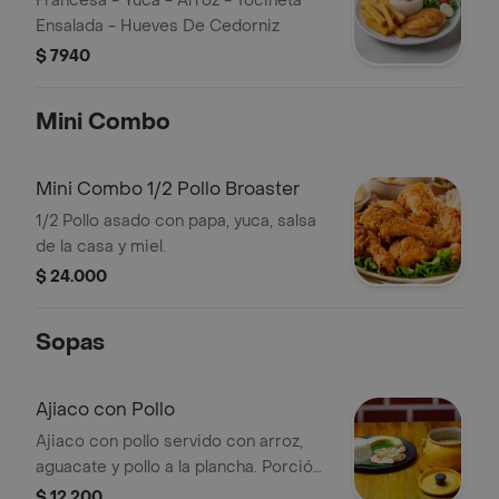
Francesa - Yuca - Arroz - Tocineta
Ensalada - Hueves De Cedorniz
$ 7940
Mini Combo
Mini Combo 1/2 Pollo Broaster
1/2 Pollo asado con papa, yuca, salsa
de la casa y miel.
$ 24.000
Sopas
Ajiaco con Pollo
Ajiaco con pollo servido con arroz,
aguacate y pollo a la plancha. Porción
completa.
$ 12.200