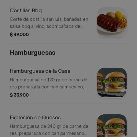
Costillas Bbq
Corte de costilla san luis, bañadas en
salsa bbq al vino, acompañada de
papa, mazorca dulce y ensalada
$ 49.000
mexicana.
Hamburguesas
Hamburguesa de la Casa
Hamburguesa de 120 gr de carne de
res preparada con pan campesino,
tocineta, queso mozzarella, tomate,
$ 33.900
lechuga, cebolla caramelizada con
papas fritas.
Explosión de Quesos
Hamburguesa de 240 gr de carne de
res, preparada con pan parmesano