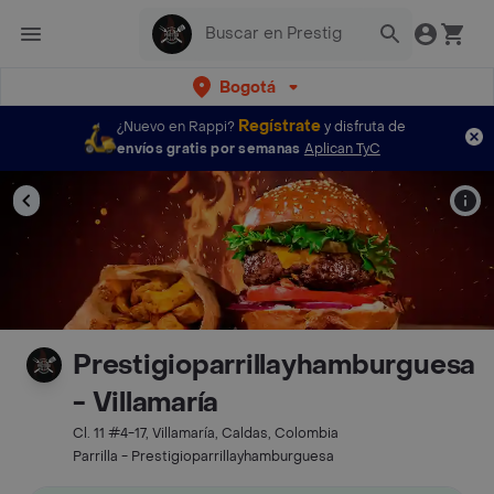
Bogotá
Regístrate
¿Nuevo en Rappi?
y disfruta de
envíos gratis por semanas
Aplican TyC
Prestigioparrillayhamburguesa
- Villamaría
Cl. 11 #4-17, Villamaría, Caldas, Colombia
Parrilla - Prestigioparrillayhamburguesa