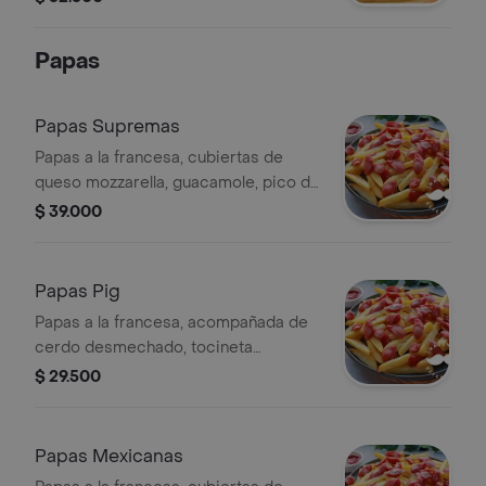
carne de res desmechada y papas
fritas.
Papas
Papas Supremas
Papas a la francesa, cubiertas de
queso mozzarella, guacamole, pico de
gallo picadillo de chicharrón, juliana
$ 39.000
de solomito, trocitos de plátano, salsa
la casa y crema agria.
Papas Pig
Papas a la francesa, acompañada de
cerdo desmechado, tocineta
ahumada, queso mozzarella y cheddar
$ 29.500
con salsa bbq.
Papas Mexicanas