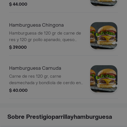
bañada en queso fundido especial
$ 44.000
queso asado, tocineta ahumada con
papas fritas.
Hamburguesa Chingona
Hamburguesa de 120 gr de carne de
res y 120 gr pollo apanado, queso
mozzarella, lechuga, tomate, cebolla
$ 39.000
caramelizada, guacamole y pico de
gallo. acompañado con papas a la
francesa.
Hamburguesa Carnuda
Carne de res 120 gr, carne
desmechada y bondiola de cerdo en
bbq con pan pesto, queso mozzarella,
$ 40.000
lechuga, tomate, cebolla caramelizada
con papas fritas.
Sobre Prestigioparrillayhamburguesa