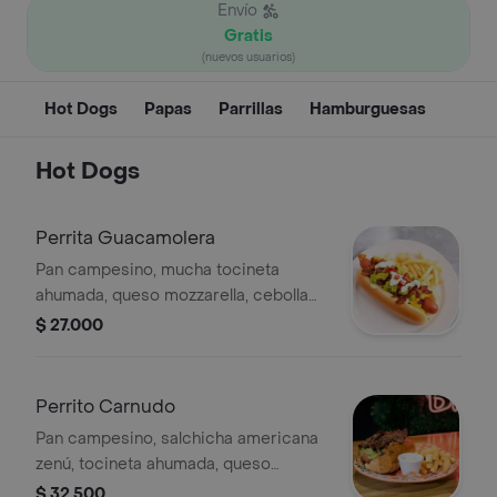
Envío
Gratis
(nuevos usuarios)
Hot Dogs
Papas
Parrillas
Hamburguesas
Hot Dogs
Perrita Guacamolera
Pan campesino, mucha tocineta
ahumada, queso mozzarella, cebolla
caramelizada, cubierto de guacamole,
$ 27.000
pico de gallo, crema agria y papas
fritas
Perrito Carnudo
Pan campesino, salchicha americana
zenú, tocineta ahumada, queso
mozzarella, cubierto de guacamole,
$ 32.500