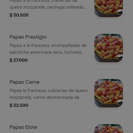
Papas a la francesa, cubiertas de
queso mozzarella, pechuga salteada,
maicitos, guacamole pico de gallo y
$ 30.500
crema agría.
Papas Prestigio
Papas a la francesa, acompañadas de
salchicha americana zenú, tocineta
ahumada, cuajada rallada y salsas de
$ 27.000
la casa.
Papas Carne
Papas la francesa, cubiertas de queso
mozzarella, carne desmechada de
carne de res, tocineta ahumada y
$ 32.500
salsa bbq, acompañadas de
guacamole y pico de gallo.
Papas Elote