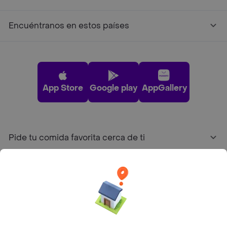
Encuéntranos en estos países
App Store
Google play
AppGallery
Pide tu comida favorita cerca de ti
Categorías
Únete a Rappi