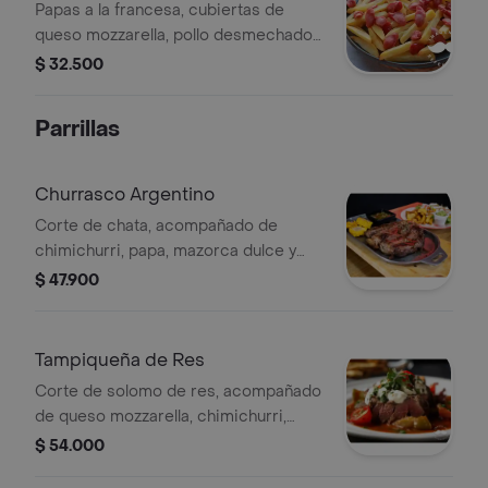
Papas a la francesa, cubiertas de
queso mozzarella, pollo desmechado,
maicitos, tocineta ahumada y salsas
$ 32.500
de la casa.
Parrillas
Churrasco Argentino
Corte de chata, acompañado de
chimichurri, papa, mazorca dulce y
ensalada de la casa.
$ 47.900
Tampiqueña de Res
Corte de solomo de res, acompañado
de queso mozzarella, chimichurri,
papa, mazorca dulce y ensalada
$ 54.000
mexicana.