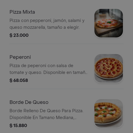
Pizza Mixta
Pizza con pepperoni, jamón, salami y
queso mozzarella, tamaño a elegir.
$ 23.000
Peperoni
Pizza de peperoni con salsa de
tomate y queso. Disponible en tamaño
mediana, grande o familiar.
$ 68.058
Borde De Queso
Borde Relleno De Queso Para Pizza.
Disponible En Tamano Mediana,
Grande O Familiar.
$ 15.880