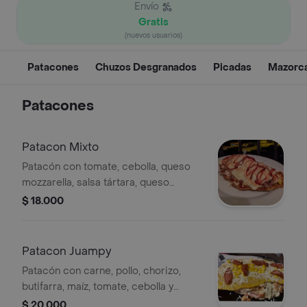
Envío
Gratis
(nuevos usuarios)
Patacones
Chuzos Desgranados
Picadas
Mazorc
Patacones
Patacon Mixto
Patacón con tomate, cebolla, queso
mozzarella, salsa tártara, queso
costeño, carne, pollo, chorizo y
$ 18.000
butifarra.
Patacon Juampy
Patacón con carne, pollo, chorizo,
butifarra, maíz, tomate, cebolla y
queso.
$ 20.000