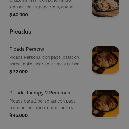
Chuzo Familiar con bollo limpio,
lechuga, salsa, papa ripio, queso
costeño, carne y pollo.
$ 40.000
Picadas
Picada Personal
Picada Personal con papa, patacón,
carne, pollo, chorizo, arepa y salsas.
$ 22.000
Picada Juampy 2 Personas
Picada para 2 personas con papa,
patacón, ensalada, carne, pollo y
costillas BBQ. Incluye arepas, chorizo,
$ 45.000
plátano maduro y salsas.