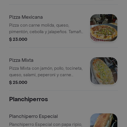
Pizza Mexicana
Pizza con carne molida, queso,
pimentón, cebolla y jalapeños. Tamaño
a elegir.
$ 23.000
Pizza Mixta
Pizza Mixta con jamón, pollo, tocineta,
queso, salami, peperoni y carne
molida. Tamaño a elegir.
$ 25.000
Planchiperros
Planchiperro Especial
Planchiperro Especial con papa ripio,