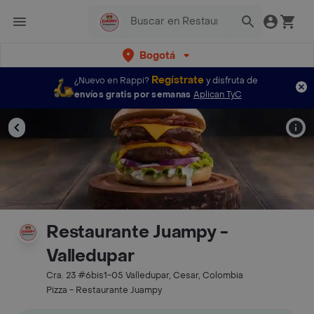
Bogotá
Regístrate
¿Nuevo en Rappi?
y disfruta de
envíos gratis por semanas
Aplican TyC
Restaurante Juampy -
Valledupar
Cra. 23 #6bis1-05 Valledupar, Cesar, Colombia
Pizza - Restaurante Juampy