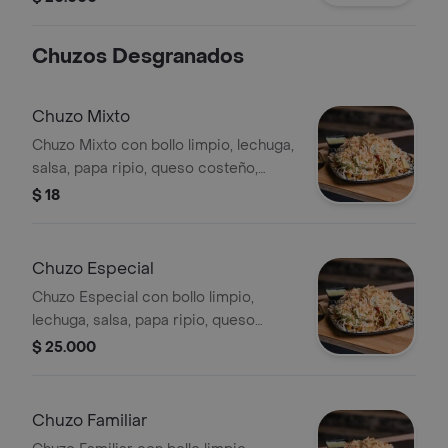
Chuzos Desgranados
Chuzo Mixto
Chuzo Mixto con bollo limpio, lechuga,
salsa, papa ripio, queso costeño,
carne y pollo.
$ 18
Chuzo Especial
Chuzo Especial con bollo limpio,
lechuga, salsa, papa ripio, queso
costeño, carne y pollo.
$ 25.000
Chuzo Familiar