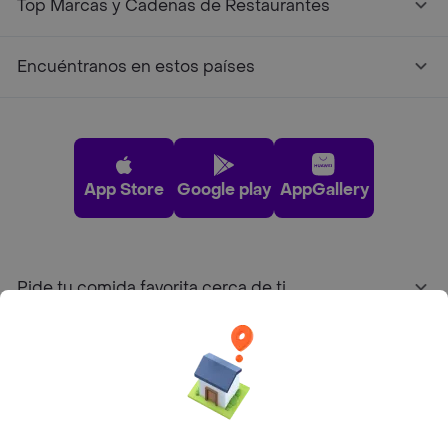
Top Marcas y Cadenas de Restaurantes
Encuéntranos en estos países
App Store
Google play
AppGallery
Pide tu comida favorita cerca de ti
Categorías
Únete a Rappi