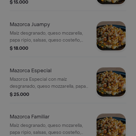
salchicha ranchera
$ 15.000
Mazorca Juampy
Maíz desgranado, queso mozarella,
papa ripio, salsas, queso costeño,
salchicha ranchera
$ 18.000
Mazorca Especial
Mazorca Especial con maíz
desgranado, queso mozzarella, papa
ripio, salsas, queso costeño y
$ 25.000
salchicha ranchera.
Mazorca Familiar
Maíz desgranado, queso mozarella,
papa ripio, salsas, queso costeño,