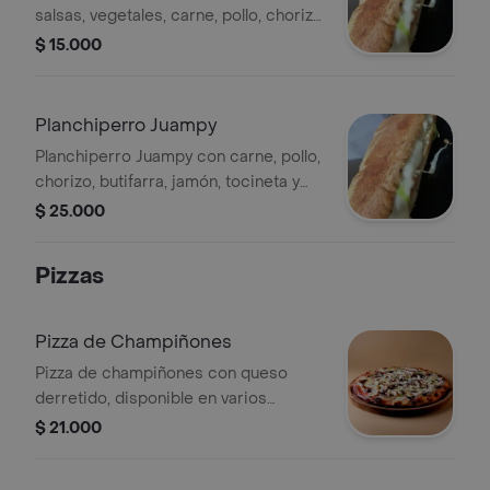
salsas, vegetales, carne, pollo, chorizo
y butifarra. Un plato completo y
$ 15.000
variado.
Planchiperro Juampy
Planchiperro Juampy con carne, pollo,
chorizo, butifarra, jamón, tocineta y
papa ripio.
$ 25.000
Pizzas
Pizza de Champiñones
Pizza de champiñones con queso
derretido, disponible en varios
tamaños.
$ 21.000