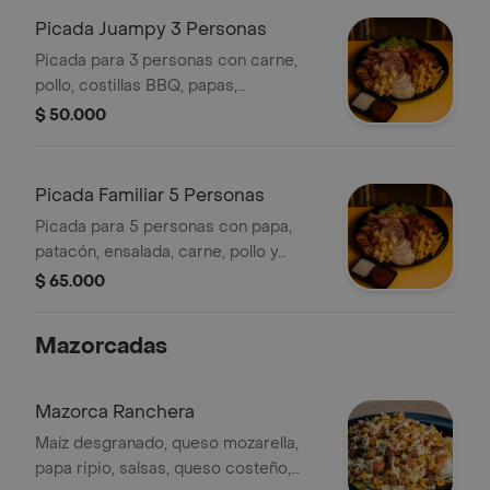
Picada Juampy 3 Personas
Picada para 3 personas con carne,
pollo, costillas BBQ, papas,
patacones, arepas y ensalada. Incluye
$ 50.000
salsas.
Picada Familiar 5 Personas
Picada para 5 personas con papa,
patacón, ensalada, carne, pollo y
costillas BBQ. Incluye chorizo, arepas
$ 65.000
y salsas.
Mazorcadas
Mazorca Ranchera
Maíz desgranado, queso mozarella,
papa ripio, salsas, queso costeño,