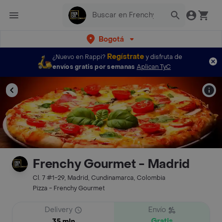
Bogotá
Regístrate
¿Nuevo en Rappi?
y disfruta de
envíos gratis por semanas
Aplican TyC
Frenchy Gourmet - Madrid
Cl. 7 #1-29, Madrid, Cundinamarca, Colombia
Pizza - Frenchy Gourmet
Delivery
Envío
Gratis
35 min