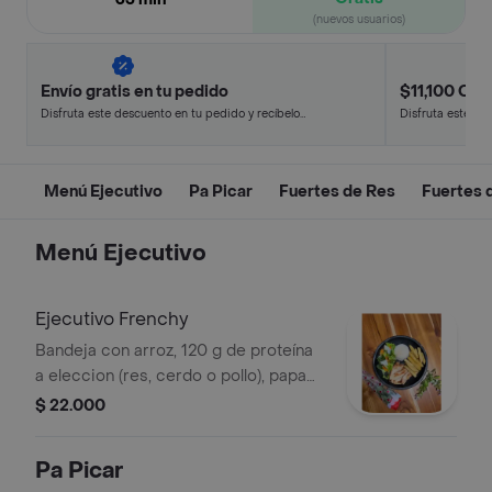
(nuevos usuarios)
Envío gratis en tu pedido
$11,100 Off 
Disfruta este descuento en tu pedido y recíbelo
Disfruta este de
en minutos.
en minutos.
Menú Ejecutivo
Pa Picar
Fuertes de Res
Fuertes 
Menú Ejecutivo
Ejecutivo Frenchy
Bandeja con arroz, 120 g de proteína
a eleccion (res, cerdo o pollo), papa
artesanal y ensalada, acompañada de
$ 22.000
gaseosa 200 ml. .
Pa Picar