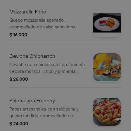
Mozzarella Fried
Queso mozzarella apanado,
acompañado de salsa napolitana.
$ 16.000
Ceviche Chicharrón
Ceviche con chicharrón tipo tocineta,
cebolla morada, limón y pimienta,
acompañado de patacones.
$ 26.000
Salchipapa Frenchy
Papas artesanales con salchicha y
queso fundido, acompañado de
salsas de la casa.
$ 24.000