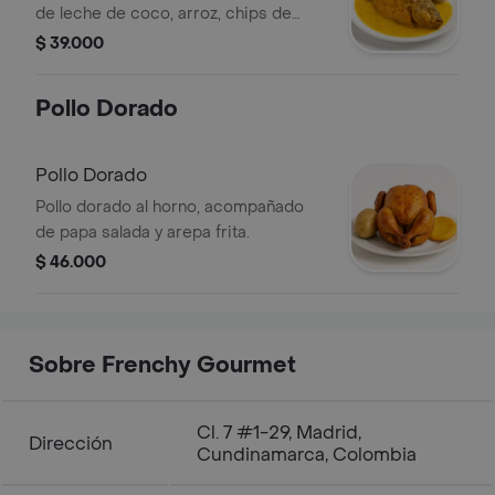
de leche de coco, arroz, chips de
platano y suero costeño.
$ 39.000
Pollo Dorado
Pollo Dorado
Pollo dorado al horno, acompañado
de papa salada y arepa frita.
$ 46.000
Sobre Frenchy Gourmet
Cl. 7 #1-29, Madrid,
Dirección
Cundinamarca, Colombia