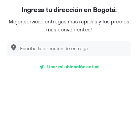
Myriam Camhi Co
Ingresa tu dirección en Bogotá:
Magnifique
Mejor servicio, entregas más rápidas y los precios
Empanaditas de Pipian - Empanadas
más convenientes!
Desayunadero de la 42
Luisa Postres
Sopitas y Frijoladas
Usar mi ubicación actual
Subway
Top Marcas y Cadenas de Restaurantes
Encuéntranos en estos países