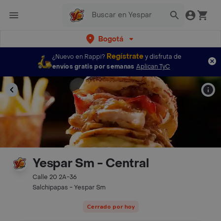
Bogotá
Regístrate
¿Nuevo en Rappi?
y disfruta de
envíos gratis por semanas
Aplican TyC
Yespar Sm - Central
Calle 20 2A-36
Salchipapas - Yespar Sm
Cerrado por hoy