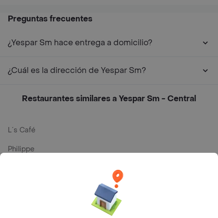
Preguntas frecuentes
¿Yespar Sm hace entrega a domicilio?
¿Cuál es la dirección de Yespar Sm?
Restaurantes similares a Yespar Sm - Central
L´s Café
Philippe
Baskin Robbins
La Cesta
Mercari - Postres