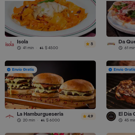
Isola
Da Que
5
41 min
·
$ 4500
61 mi
Envío Gratis
Envío Grati
La Hamburgueseria
El Día
4.9
20 min
·
$ 6000
45 mi