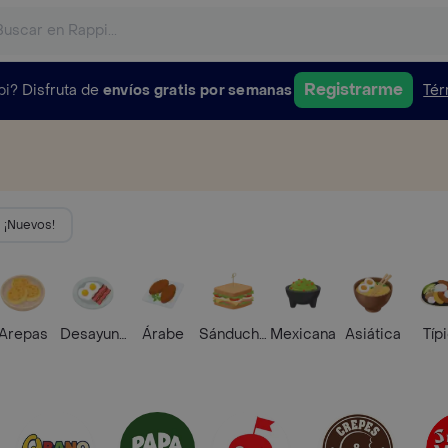
Registrarme
pi?
Disfruta de
envíos gratis por semanas
Tér
¡Nuevos!
Arepas
Desayunos
Árabe
Sánduches
Mexicana
Asiática
Típ