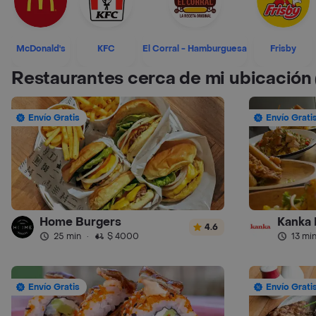
McDonald's
KFC
El Corral - Hamburguesa
Frisby
Restaurantes cerca de mi ubicación
Envío Gratis
Envío Grati
Home Burgers
Kanka 
4.6
25 min
·
$ 4000
13 mi
Envío Gratis
Envío Grati