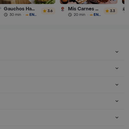
Gauchos Hamburguesas y Sánguches
Mis Carnes Parrilla
3.6
3.3
30 min
·
ENVÍO GRATIS
20 min
·
ENVÍO GRATIS