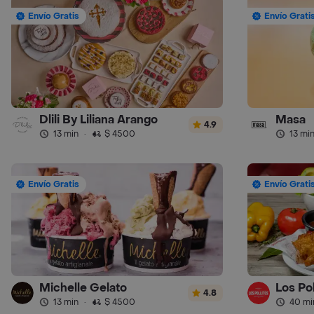
Envío Gratis
Envío Grati
Dlili By Liliana Arango
Masa
4.9
13 min
·
$ 4500
13 mi
Envío Gratis
Envío Grati
Michelle Gelato
Los Pol
4.8
13 min
·
$ 4500
40 mi