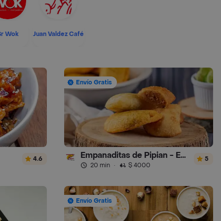
Sr Wok
Juan Valdez Café
Envío Gratis
Empanaditas de Pipian - Empanadas
4.6
5
20 min
·
$ 4000
Envío Gratis