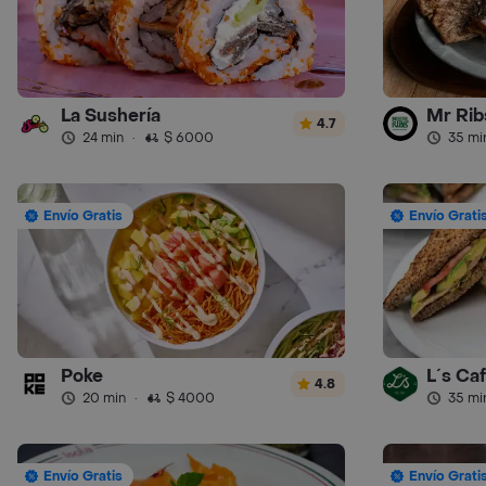
La Sushería
Mr Ribs
4.7
24 min
·
$ 6000
35 mi
Envío Gratis
Envío Grati
Poke
L´s Ca
4.8
20 min
·
$ 4000
35 mi
Envío Gratis
Envío Grati