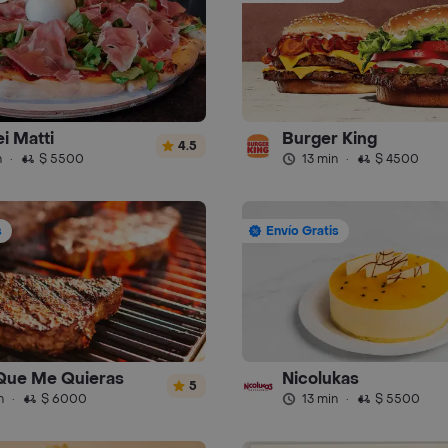
i Matti
Burger King
4.5
n
·
$ 5500
13 min
·
$ 4500
s
Envío Gratis
 Que Me Quieras
Nicolukas
5
n
·
$ 6000
13 min
·
$ 5500