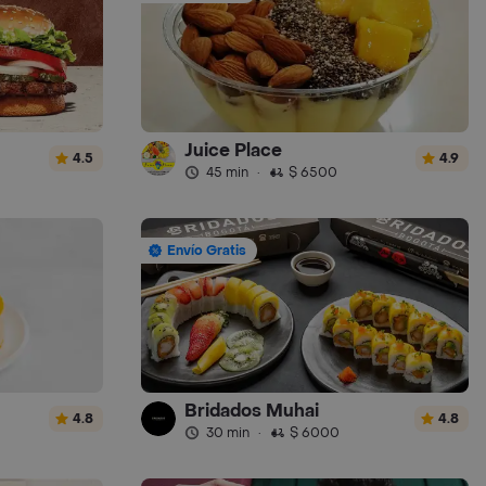
Juice Place
4.5
4.9
45 min
·
$ 6500
Envío Gratis
Bridados Muhai
4.8
4.8
30 min
·
$ 6000