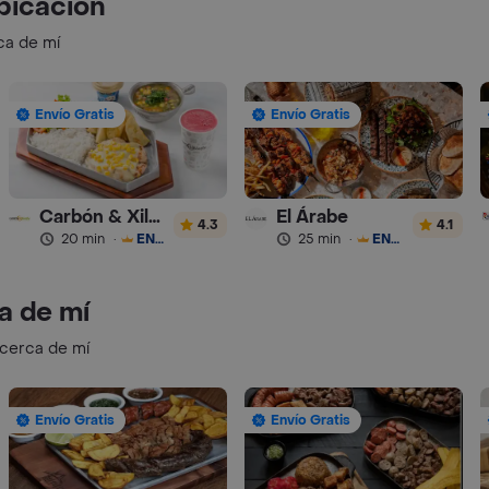
bicación
ca de mí
Envío Gratis
Envío Gratis
Carbón & Xilvestre
El Árabe
4.3
4.1
20 min
·
ENVÍO GRATIS
25 min
·
ENVÍO GRATIS
a de mí
 cerca de mí
Envío Gratis
Envío Gratis