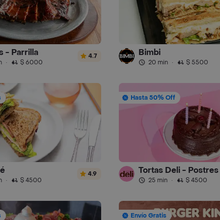
 - Parrilla
Bimbi
4.7
n
·
$ 6000
20 min
·
$ 5500
s
Hasta 50% Off
fé
Tortas Deli - Postres
4.9
n
·
$ 4500
25 min
·
$ 4500
s
Envío Gratis