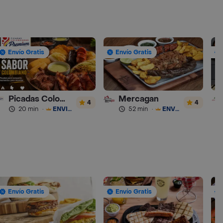
Envío Gratis
Envío Gratis
Picadas Colombianas Premium
Mercagan
4
4
20 min
·
ENVÍO GRATIS
52 min
·
ENVÍO GRATIS
Envío Gratis
Envío Gratis