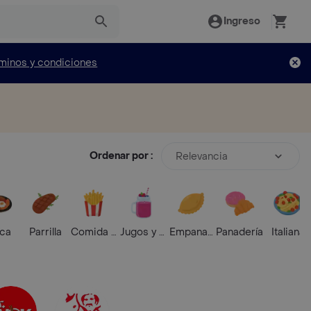
Ingreso
minos y condiciones
Ordenar por :
Relevancia
ica
Parrilla
Comida Rápida
Jugos y Batidos
Empanadas
Panadería
Italiana