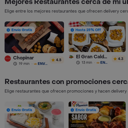
Mejores Restaurantes cerca de mi u
Elige entre los mejores restaurantes que ofrecen delivery cer
Envío Gratis
Hasta 25% Off
El Gran Caldas Arroz Paisa
Chopinar
4.3
4.5
13 min
·
ENVÍO GRATIS
19 min
·
ENVÍO GRATIS
Restaurantes con promociones cerc
Elige restaurantes que ofrecen promociones y hacen delivery
Envío Gratis
Envío Gratis