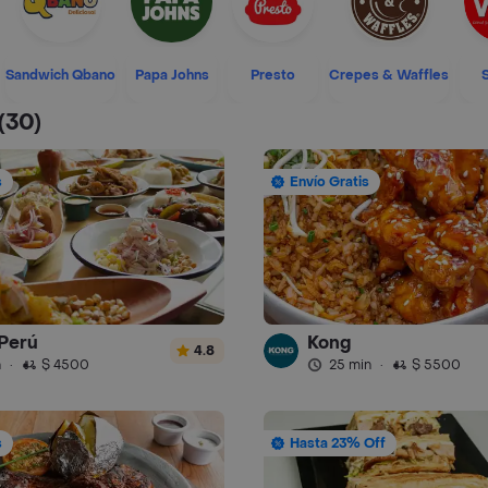
Sandwich Qbano
Papa Johns
Presto
Crepes & Waffles
(30)
s
Envío Gratis
Perú
Kong
4.8
n
·
$ 4500
25 min
·
$ 5500
s
Hasta 23% Off