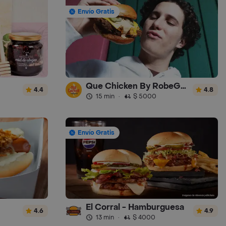
Envío Gratis
Que Chicken By RobeGrill
4.4
4.8
15 min
·
$ 5000
Envío Gratis
El Corral - Hamburguesa
4.6
4.9
13 min
·
$ 4000