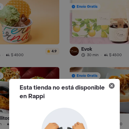
s
Envío Gratis
Evok
4.9
n
·
$ 4500
30 min
·
$ 4500
s
Envío Gratis
Esta tienda no está disponible
en Rappi
litos
Frank Truck
4.8
n
·
$ 5500
30 min
·
$ 6000