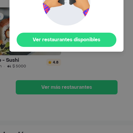
s
Ver restaurantes disponibles
o - Sushi
4.8
n
·
$ 5000
Ver más restaurantes