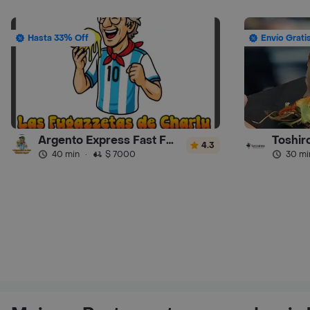
Hasta 33% Off
Envío Grati
Argento Express Fast Food
Toshir
4.3
40 min
·
$ 7000
30 mi