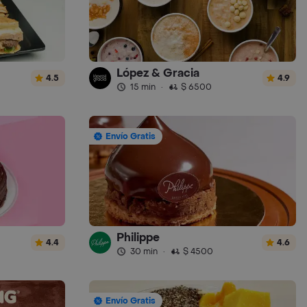
López & Gracia
4.5
4.9
15 min
·
$ 6500
Envío Gratis
Philippe
4.4
4.6
30 min
·
$ 4500
Envío Gratis