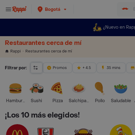
Bogotá
¿Nuevo en Rap
Restaurantes cerca de mí
Restaurantes cerca de mí
Rappi
Filtrar por:
Promos
+ 4.5
35 mins
Hamburguesa
Sushi
Pizza
Salchipapas
Pollo
Saludable
¡Los 10 más elegidos!