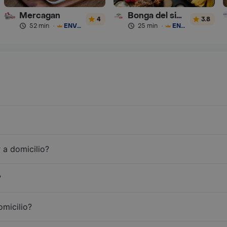
Mercagan
Bonga del sinu
4
3.8
52 min
·
ENVÍO GRATIS
25 min
·
ENVÍO GRATIS
 a domicilio?
?
omicilio?