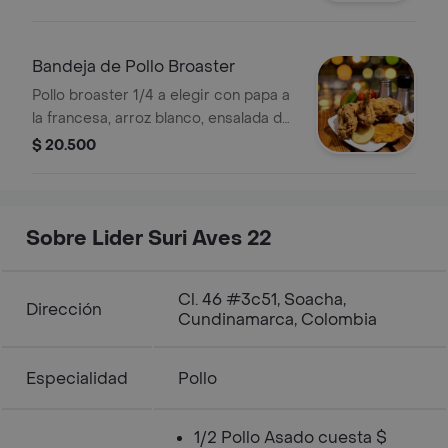
Bandeja de Pollo Broaster
Pollo broaster 1/4 a elegir con papa a
la francesa, arroz blanco, ensalada del
día y ají de la casa.
$ 20.500
Sobre Lider Suri Aves 22
Cl. 46 #3c51, Soacha,
Dirección
Cundinamarca, Colombia
Especialidad
Pollo
1/2 Pollo Asado cuesta $