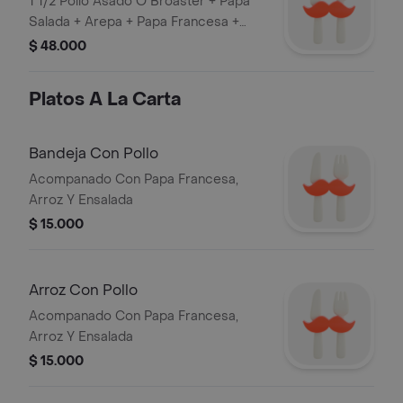
1 1/2 Pollo Asado O Broaster + Papa
Salada + Arepa + Papa Francesa +
Platano + Gaseosa 1.5 Ml.
$ 48.000
Platos A La Carta
Bandeja Con Pollo
Acompanado Con Papa Francesa,
Arroz Y Ensalada
$ 15.000
Arroz Con Pollo
Acompanado Con Papa Francesa,
Arroz Y Ensalada
$ 15.000