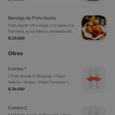
Bandeja de Pollo Asado
Pollo asado 1/4 a elegir con papa a la
francesa, arroz blanco, ensalada del
día y ají de la casa.
$ 20.500
Otros
Combo 1
1 Pollo Asado O Broaster + Papa
Salada + Arepa + Papa Francesa +
Platano + Gaseosa 1.5 Ml.
$ 36.000
Combo 2