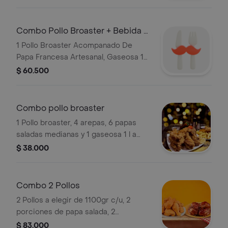
Combo Pollo Broaster + Bebida 1
Lt
1 Pollo Broaster Acompanado De
Papa Francesa Artesanal, Gaseosa 1
Litro Postobon A Disponibilidad Del
$ 60.500
Restaurante
Combo pollo broaster
1 Pollo broaster, 4 arepas, 6 papas
saladas medianas y 1 gaseosa 1 l a
elegir.
$ 38.000
Combo 2 Pollos
2 Pollos a elegir de 1100gr c/u, 2
porciones de papa salada, 2
porciones de arepa, salsas del día, aji
$ 83.000