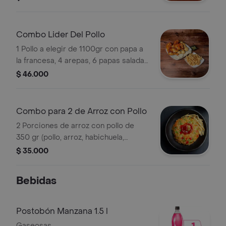
de la casa y 1 gaseosa 1.5 L a elegir.
Combo Lider Del Pollo
1 Pollo a elegir de 1100gr con papa a
la francesa, 4 arepas, 6 papas saladas
y gaseosa 1 L a elegir.
$ 46.000
Combo para 2 de Arroz con Pollo
2 Porciones de arroz con pollo de
350 gr (pollo, arroz, habichuela,
alverja, zanahoria), 2 porciones de
$ 35.000
papa a la francesa y 2 ensaladas de
tomate, lechuga, cebolla.
Bebidas
Postobón Manzana 1.5 l
Gaseosas