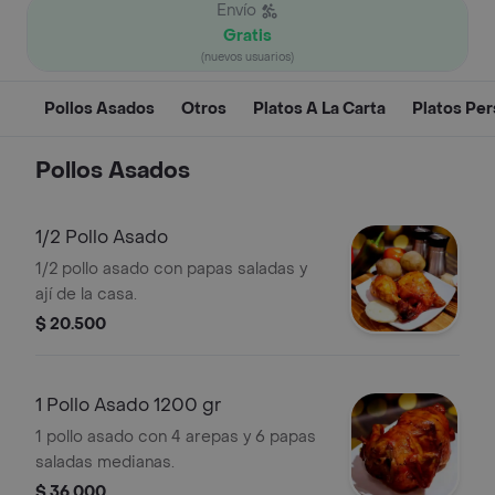
Envío
Gratis
(nuevos usuarios)
Pollos Asados
Otros
Platos A La Carta
Platos Per
Pollos Asados
1/2 Pollo Asado
1/2 pollo asado con papas saladas y
ají de la casa.
$ 20.500
1 Pollo Asado 1200 gr
1 pollo asado con 4 arepas y 6 papas
saladas medianas.
$ 36.000