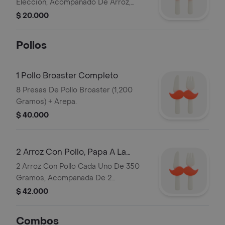
Eleccion, Acompanado De Arroz,
Ensalada Y Porcion De Papa A La
$ 20.000
Francesa Artesanal.
Pollos
1 Pollo Broaster Completo
8 Presas De Pollo Broaster (1,200
Gramos) + Arepa.
$ 40.000
2 Arroz Con Pollo, Papa A La
Francesa Y Ensalada
2 Arroz Con Pollo Cada Uno De 350
Gramos, Acompanada De 2
Porciones De Papa A La Francesa
$ 42.000
Artesanal Y 2 Ensaladas
Combos