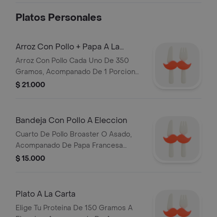
Platos Personales
Arroz Con Pollo + Papa A La
Francesa + Ensalada
Arroz Con Pollo Cada Uno De 350
Gramos, Acompanado De 1 Porcion
De Papa A La Francesa Artesanal Y
$ 21.000
Ensalada
Bandeja Con Pollo A Eleccion
Cuarto De Pollo Broaster O Asado,
Acompanado De Papa Francesa
Artesanal, Porcion De Arroz Ensalada.
$ 15.000
Plato A La Carta
Elige Tu Proteina De 150 Gramos A