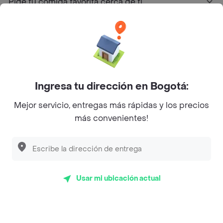
Pide tu comida favorita cerca de ti
Categorías
Únete a Rappi
Ingresa tu dirección en Bogotá:
Sobre Rappi
Mejor servicio, entregas más rápidas y los precios
más convenientes!
Facebook
Twitter
Instagram
©
2026
Rappi Inc. All rights reserved.
Usar mi ubicación actual
Rappi S.A.S. --- NIT 900.843.898-9 --- Calle 63 # 16A-02
Bogotá D.C. --- notificacionesrappi@rappi.com