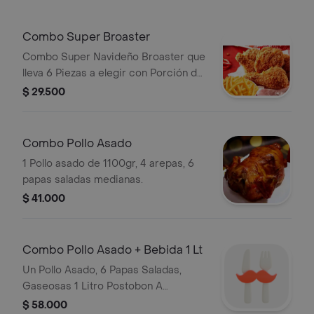
Combo Super Broaster
Combo Super Navideño Broaster que
lleva 6 Piezas a elegir con Porción de
Papa a la Francesa Artesanal
$ 29.500
Combo Pollo Asado
1 Pollo asado de 1100gr, 4 arepas, 6
papas saladas medianas.
$ 41.000
Combo Pollo Asado + Bebida 1 Lt
Un Pollo Asado, 6 Papas Saladas,
Gaseosas 1 Litro Postobon A
Disponibilidad De La Tienda
$ 58.000