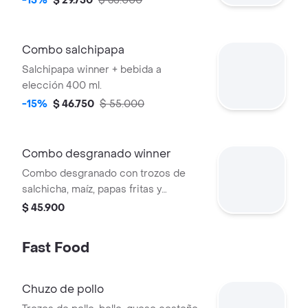
-15%
$ 29.750
$ 35.000
Combo salchipapa
Salchipapa winner + bebida a
elección 400 ml.
-15%
$ 46.750
$ 55.000
Combo desgranado winner
Combo desgranado con trozos de
salchicha, maíz, papas fritas y
gaseosa de 400 ml.
$ 45.900
Fast Food
Chuzo de pollo