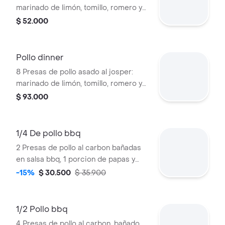
marinado de limón, tomillo, romero y
ajos, 1 acompañamiento, 2 salsas a
$ 52.000
elección.
Pollo dinner
8 Presas de pollo asado al josper:
marinado de limón, tomillo, romero y
ajos, 2 acompañamientos y 2 salsas a
$ 93.000
elegir.
1/4 De pollo bbq
2 Presas de pollo al carbon bañadas
en salsa bbq, 1 porcion de papas y
salsa de ajo.
-15%
$ 30.500
$ 35.900
1/2 Pollo bbq
4 Presas de pollo al carbon, bañado