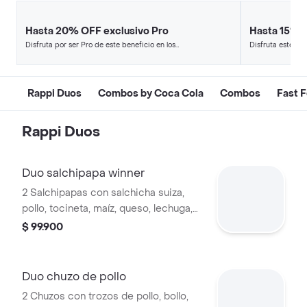
Hasta 20% OFF exclusivo Pro
Hasta 15% 
Disfruta por ser Pro de este beneficio en los
Disfruta este de
restaurantes y tiendas más top.
en minutos.
Rappi Duos
Combos by Coca Cola
Combos
Fast 
Rappi Duos
Duo salchipapa winner
2 Salchipapas con salchicha suiza,
pollo, tocineta, maíz, queso, lechuga,
papas fritas y salsa de la casa.
$ 99.900
Duo chuzo de pollo
2 Chuzos con trozos de pollo, bollo,