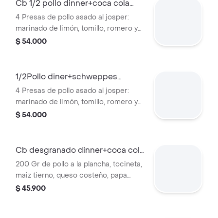
Cb 1/2 pollo dinner+coca cola
zero 400ml
4 Presas de pollo asado al josper:
marinado de limón, tomillo, romero y
ajos, 1 acompañamiento, 2 salsas a
$ 54.000
elección. + coca cola zero.
1/2Pollo diner+schweppes
ginger ale400ml
4 Presas de pollo asado al josper:
marinado de limón, tomillo, romero y
ajos, 1 acompañamiento, 2 salsas a
$ 54.000
elección. + gaseosa
Cb desgranado dinner+coca cola
zero400ml
200 Gr de pollo a la plancha, tocineta,
maiz tierno, queso costeño, papa
ripio, bollo, lechuga y salsa dinner. +
$ 45.900
coca cola zero.