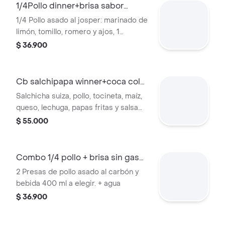
1/4Pollo dinner+brisa sabor
manzana280ml
1/4 Pollo asado al josper: marinado de
limón, tomillo, romero y ajos, 1
acompañamiento y 1 salsa a elección.
$ 36.900
+ agua
Cb salchipapa winner+coca cola
zero400ml
Salchicha suiza, pollo, tocineta, maíz,
queso, lechuga, papas fritas y salsa
de la casa. + coca cola zero.
$ 55.000
Combo 1/4 pollo + brisa sin gas
600ml
2 Presas de pollo asado al carbón y
bebida 400 ml a elegir. + agua
$ 36.900