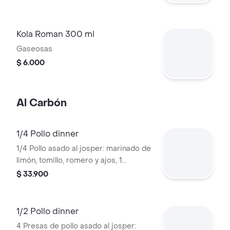
Kola Roman 300 ml
Gaseosas
$ 6.000
Al Carbón
1/4 Pollo dinner
1/4 Pollo asado al josper: marinado de
limón, tomillo, romero y ajos, 1
acompañamiento y 1 salsa a elección.
$ 33.900
1/2 Pollo dinner
4 Presas de pollo asado al josper: