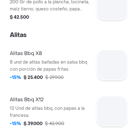
200 Gr de pollo a la plancha, tocineta,
maiz tierno, queso costeño, papa
ripio, bollo, lechuga y salsa dinner.
$ 42.500
Alitas
Alitas Bbq X8
8 und de alitas bañadas en salsa bbq
con porción de papas fritas.
-15%
$ 25.400
$ 29.900
Alitas Bbq X12
12 Und de alitas bbq, con papas a la
francesa.
-15%
$ 39.000
$ 45.900