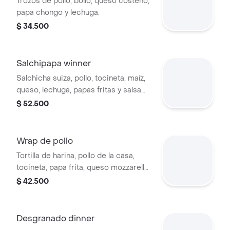
Trozos de pollo, bollo, queso costeño,
papa chongo y lechuga.
$ 34.500
Salchipapa winner
Salchicha suiza, pollo, tocineta, maíz,
queso, lechuga, papas fritas y salsa
de la casa.
$ 52.500
Wrap de pollo
Tortilla de harina, pollo de la casa,
tocineta, papa frita, queso mozzarella
y verduras.
$ 42.500
Desgranado dinner