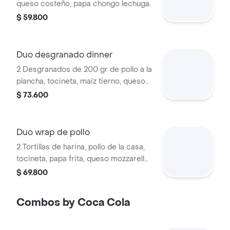
queso costeño, papa chongo lechuga.
$ 59.800
Duo desgranado dinner
2 Desgranados de 200 gr de pollo a la
plancha, tocineta, maiz tierno, queso
costeño, papa ripio, bollo, lechuga y
$ 73.600
salsa dinner.
Duo wrap de pollo
2 Tortillas de harina, pollo de la casa,
tocineta, papa frita, queso mozzarella
y verduras.
$ 69.800
Combos by Coca Cola