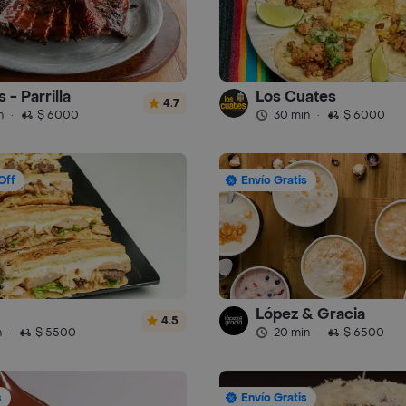
 - Parrilla
Los Cuates
4.7
n
·
$ 6000
30 min
·
$ 6000
Off
Envío Gratis
López & Gracia
4.5
n
·
$ 5500
20 min
·
$ 6500
s
Envío Gratis