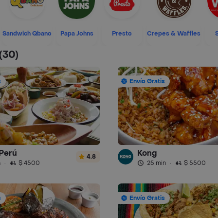
Sandwich Qbano
Papa Johns
Presto
Crepes & Waffles
(30)
s
Envío Gratis
Perú
Kong
4.8
n
·
$ 4500
25 min
·
$ 5500
s
Envío Gratis