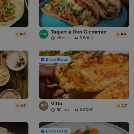
Taquería Don Clemente
4.5
4.4
25 min
·
$ 5000
Envío Gratis
Vitto
4.9
4.7
30 min
·
$ 6000
Envío Gratis