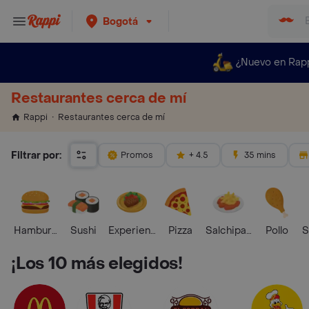
Bogotá
¿Nuevo en Rap
Restaurantes cerca de mí
Restaurantes cerca de mí
Rappi
Filtrar por:
Promos
+ 4.5
35 mins
Hamburguesa
Sushi
Experiencias Foodies
Pizza
Salchipapas
Pollo
S
¡Los 10 más elegidos!