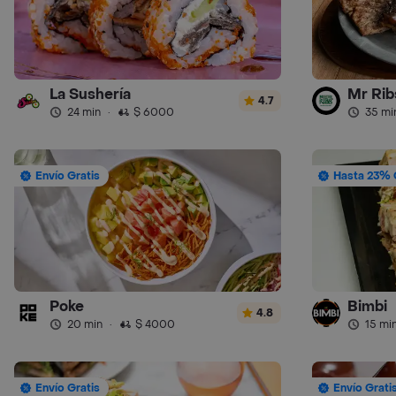
La Sushería
Mr Ribs
4.7
24 min
·
$ 6000
35 mi
Envío Gratis
Hasta 23% 
Poke
Bimbi
4.8
20 min
·
$ 4000
15 mi
Envío Gratis
Envío Grati