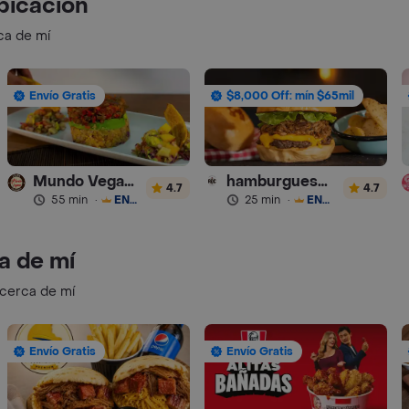
bicación
ca de mí
Envío Gratis
$8,000 Off: mín $65mil
Mundo Vegano
hamburguesas Rustica (RDC)
4.7
4.7
55 min
·
ENVÍO GRATIS
25 min
·
ENVÍO GRATIS
a de mí
 cerca de mí
Envío Gratis
Envío Gratis