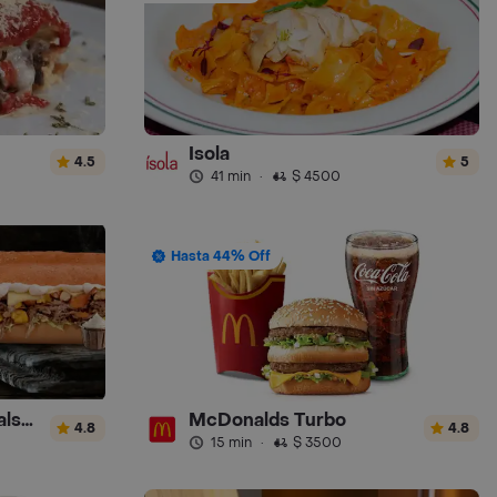
Isola
4.5
5
41 min
·
$ 4500
Hasta 44% Off
Sandwich Gourmet Salsa de Ajo
McDonalds Turbo
4.8
4.8
15 min
·
$ 3500