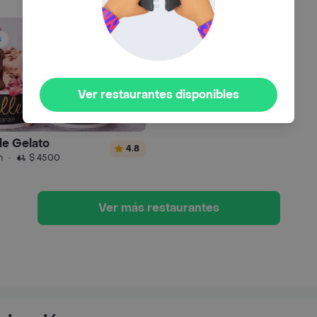
s
Ver restaurantes disponibles
le Gelato
4.8
n
·
$ 4500
Ver más restaurantes