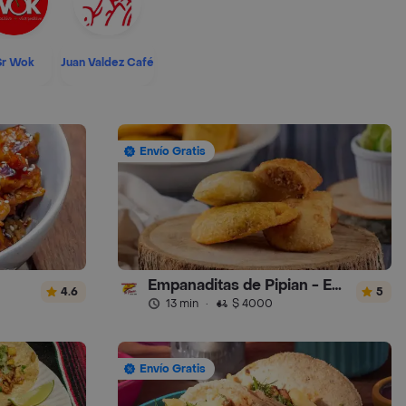
Sr Wok
Juan Valdez Café
Envío Gratis
Empanaditas de Pipian - Empanadas
4.6
5
13 min
·
$ 4000
Envío Gratis