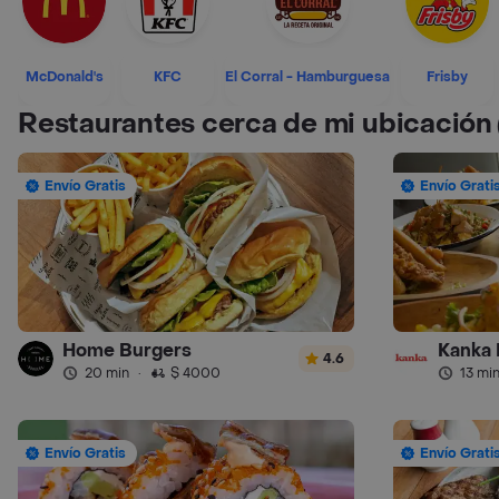
McDonald's
KFC
El Corral - Hamburguesa
Frisby
Restaurantes cerca de mi ubicación
Envío Gratis
Envío Grati
Home Burgers
Kanka 
4.6
20 min
·
$ 4000
13 mi
Envío Gratis
Envío Grati