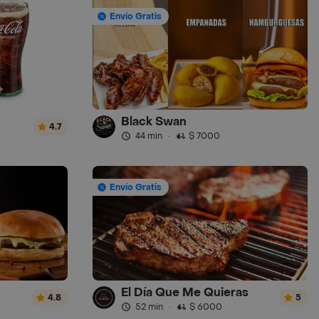
Envío Gratis
Black Swan
4.7
44 min
·
$ 7000
Envío Gratis
El Día Que Me Quieras
4.8
5
52 min
·
$ 6000