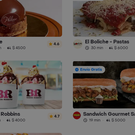
e
El Boliche - Pastas
4.6
n
·
$ 4500
30 min
·
$ 6000
s
Envío Gratis
 Robbins
4.7
n
·
$ 4000
19 min
·
$ 5000