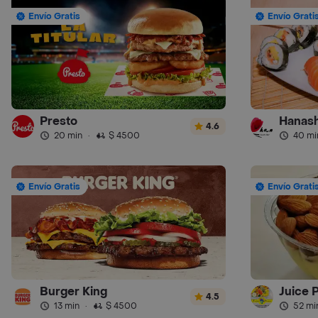
Envío Gratis
Envío Grati
Presto
Hanash
4.6
20 min
·
$ 4500
40 mi
Envío Gratis
Envío Grati
Burger King
Juice 
4.5
13 min
·
$ 4500
52 mi