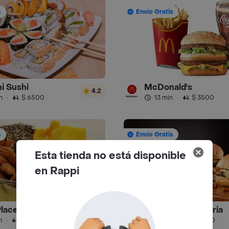
s
Envío Gratis
i Sushi
McDonald's
4.2
n
·
$ 6500
13 min
·
$ 3500
s
Envío Gratis
Esta tienda no está disponible
en Rappi
Place
La Hamburgueseria
4.8
n
·
$ 6500
15 min
·
$ 4000