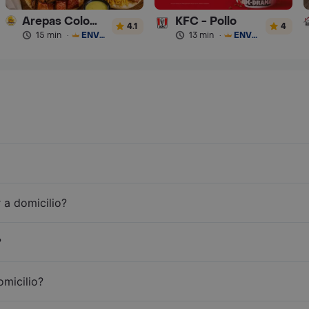
Arepas Colombianas Premium
KFC - Pollo
4.1
4
15 min
·
ENVÍO GRATIS
13 min
·
ENVÍO GRATIS
 a domicilio?
?
omicilio?