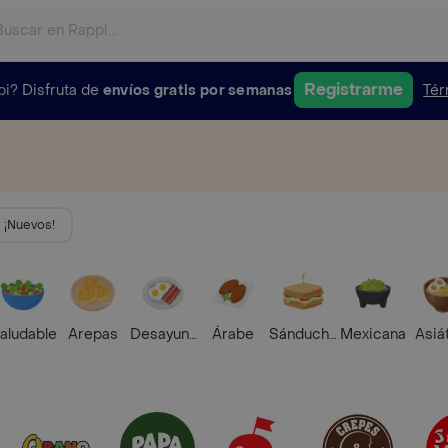
Registrarme
pi?
Disfruta de
envíos gratis por semanas
Tér
¡Nuevos!
aludable
Arepas
Desayunos
Árabe
Sánduches
Mexicana
Asiá