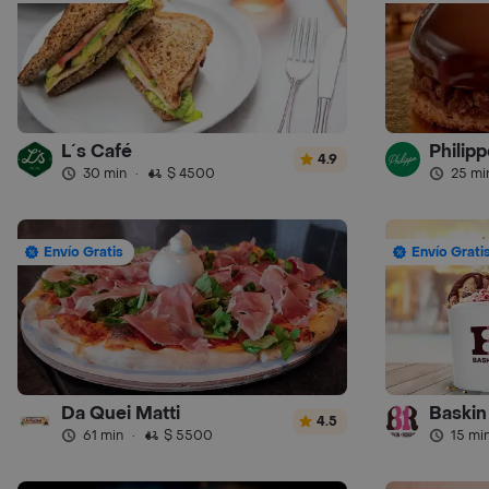
L´s Café
Philipp
4.9
30 min
·
$ 4500
25 mi
Envío Gratis
Envío Grati
Da Quei Matti
Baskin
4.5
61 min
·
$ 5500
15 mi