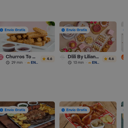
Envío Gratis
Envío Gratis
Churros To Go
Dlili By Liliana Arango
4.6
4.6
29 min
·
ENVÍO GRATIS
13 min
·
ENVÍO GRATIS
Envío Gratis
Envío Gratis