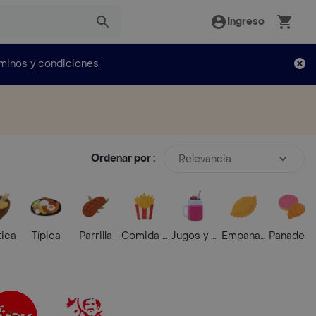
Ingreso
minos y condiciones
Ordenar por :
Relevancia
tica
Típica
Parrilla
Comida Rápida
Jugos y Batidos
Empanadas
Panaderí