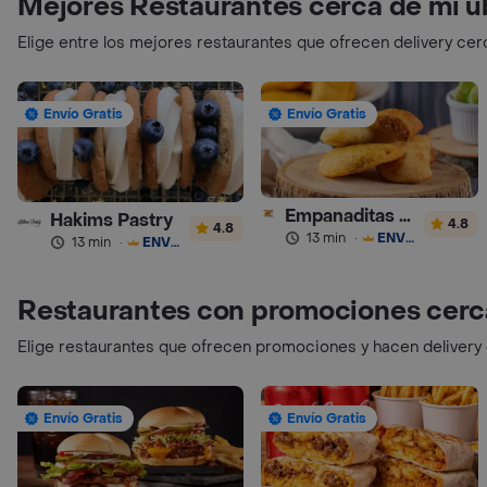
Mejores Restaurantes cerca de mi u
Elige entre los mejores restaurantes que ofrecen delivery cer
Envío Gratis
Envío Gratis
Empanaditas de Pipian - Empanadas
Hakims Pastry
4.8
4.8
13 min
·
ENVÍO GRATIS
13 min
·
ENVÍO GRATIS
Restaurantes con promociones cerc
Elige restaurantes que ofrecen promociones y hacen delivery
Envío Gratis
Envío Gratis