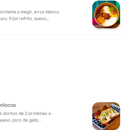
proteína a elegir, arroz blanco,
ro, frijol refrito, queso,
, guacamole, pico de gallo.
 de nachos.
ilocos
e doritos de 2 proteínas a
queso, pico de gallo,
 crema agria., mas Coca Cola