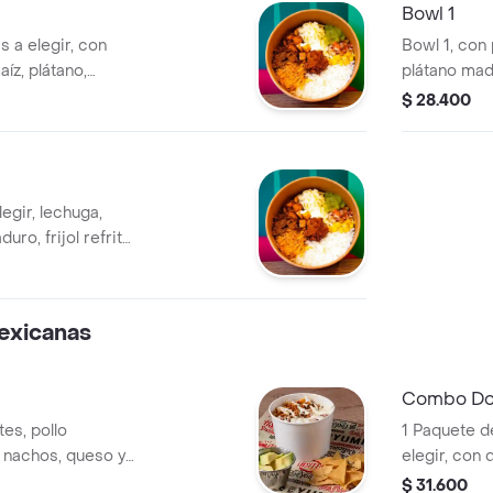
Bowl 1
s a elegir, con
Bowl 1, con 
íz, plátano,
plátano madu
ueso, crema agria,
crema agria
$ 28.400
lo, acompañado
acompañado
legir, lechuga,
uro, frijol refrito,
acamole, pico de
achos.
exicanas
Combo Dor
es, pollo
1 Paquete d
 nachos, queso y
elegir, con 
n a elegir.
guacamole y
$ 31.600