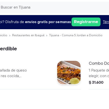
Registrarme
pi?
Disfruta de
envíos gratis por semanas
Tér
icilio
Restaurantes en Ibagué
Tijuana - Comuna 5 Jordan a Domicilio
erdible
Combo Dor
mpañada de queso
1 Paquete d
e res cocida,
elegir, con 
cebolla, cilantro y
guacamole y
$ 31.600
iginal 400 ml
Original 40