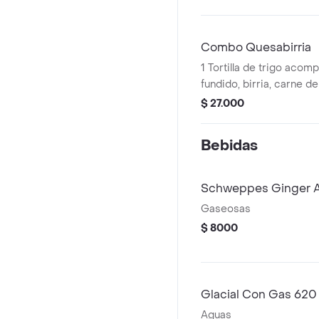
Combo Quesabirria
1 Tortilla de trigo aco
fundido, birria, carne d
chiles secos, con caldo, 
$ 27.000
limón mas Coca Cola Or
Bebidas
Schweppes Ginger 
Gaseosas
$ 8000
Glacial Con Gas 620
Aguas