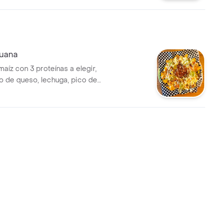
nte al gusto.
juana
aíz con 3 proteínas a elegir,
 de queso, lechuga, pico de
amole, crema agria y sour