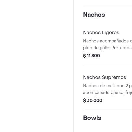
pico de gallo y picante a
acompañado de nachos
Nachos
Nachos Ligeros
Nachos acompañados d
pico de gallo. Perfectos
$ 11.800
Nachos Supremos
Nachos de maíz con 2 pr
acompañado queso, frijol
gallo y guacamole.
$ 30.000
Bowls