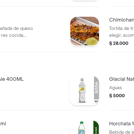
Original 40
Chimicha
mpañada de queso
Tortilla de 
e res cocida,
elegir, aco
cebolla, cilantro y
guacamole y
$ 28.000
iginal 400 ml
Ale 400ML
Glacial Na
Aguas
$ 5000
 ml
Horchata 
Bebida de l