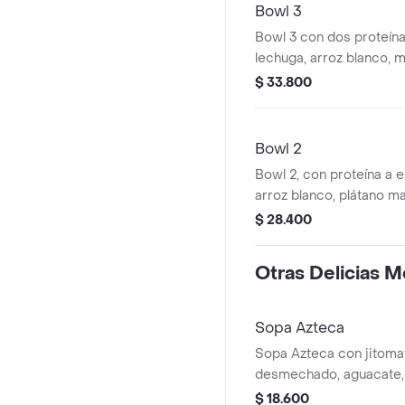
Bowl 3
Bowl 3 con dos proteína
lechuga, arroz blanco, ma
maduro, frijol refrito, q
$ 33.800
guacamole, pico de gal
de nachos.
Bowl 2
Bowl 2, con proteína a e
arroz blanco, plátano mad
queso, crema agria, gu
$ 28.400
gallo, acompañado de n
Otras Delicias M
Sopa Azteca
Sopa Azteca con jitomat
desmechado, aguacate,
pico de gallo. Preparació
$ 18.600