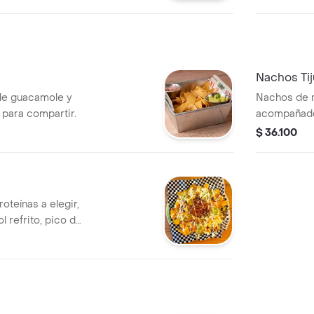
l gusto,
gallo y pica
.
Nachos Ti
e guacamole y
Nachos de m
 para compartir.
acompañado
gallo, guac
$ 36.100
cream.
oteínas a elegir,
 refrito, pico de