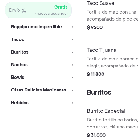
Taco Suave
Gratis
Envío
Tortilla de maíz con una 
(nuevos usuarios)
acompañado de pico de
y picante.
Rappipromo Imperdible
$ 9500
Tacos
Taco Tijuana
Burritos
Tortilla de maíz dorada 
Nachos
elegir, acompañado de ce
limón y picante.
$ 11.800
Bowls
Otras Delicias Mexicanas
Burritos
Bebidas
Burrito Especial
Burrito tortilla de harina
con arroz, plátano maduro
refrito, queso, crema a
$ 31.000