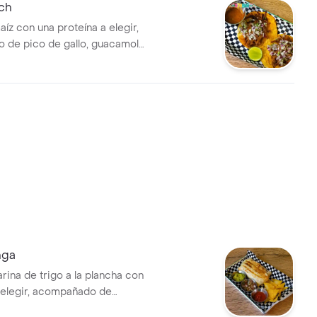
ch
maíz con una proteína a elegir,
 de pico de gallo, guacamole
nga
harina de trigo a la plancha con
a elegir, acompañado de
ol refrito, guacamole, pico de