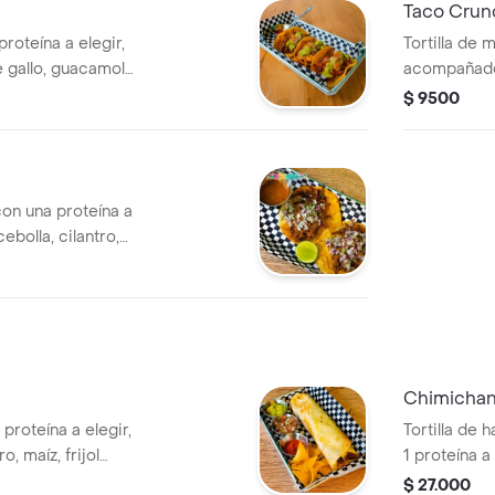
Taco Crun
proteína a elegir,
Tortilla de 
 gallo, guacamole
acompañado
y picante.
$ 9500
con una proteína a
bolla, cilantro,
Chimicha
, proteína a elegir,
Tortilla de 
, maíz, frijol
1 proteína 
gria, guacamole,
nachos, frij
$ 27.000