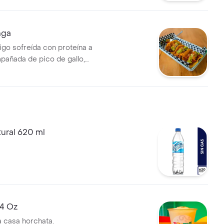
0 ml
nga
trigo sofreída con proteína a
mpañada de pico de gallo,
 picante.
tural 620 ml
14 Oz
a casa horchata.