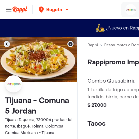
Bogotá
¿Nuevo en Rap
Rappi
Restaurantes a Dom
Rappipromo Imp
Combo Quesabirria
1 Tortilla de trigo aco
fundido, birria, carne d
Tijuana - Comuna
chiles secos, con caldo, 
$ 27.000
5 Jordan
limón mas Coca Cola Or
Tijuana Taquería, 730006 prados del
Tacos
norte, Ibagué, Tolima, Colombia
Comida Mexicana - Tijuana