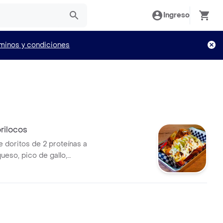
Ingreso
minos y condiciones
ilocos
e doritos de 2 proteínas a
queso, pico de gallo,
 crema agria., mas Coca Cola
0 ml