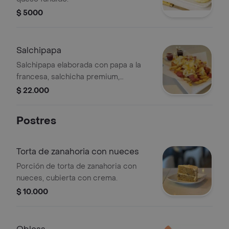
$ 5000
Salchipapa
Salchipapa elaborada con papa a la
francesa, salchicha premium,
maduritos, queso fundido, maicitos y
$ 22.000
dos salsas.
Postres
Torta de zanahoria con nueces
Porción de torta de zanahoria con
nueces, cubierta con crema.
$ 10.000