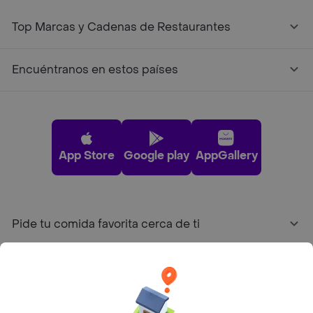
Top Marcas y Cadenas de Restaurantes
Encuéntranos en estos países
App Store
Google play
AppGallery
Pide tu comida favorita cerca de ti
Categorías
Únete a Rappi