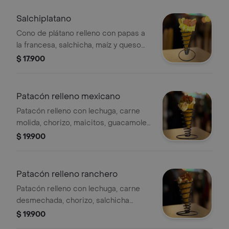
Salchiplatano
Cono de plátano relleno con papas a
la francesa, salchicha, maíz y queso
fundido.
$ 17.900
Patacón relleno mexicano
Patacón relleno con lechuga, carne
molida, chorizo, maicitos, guacamole,
pico de gallo, jalapeño y queso
$ 19.900
fundido.
Patacón relleno ranchero
Patacón relleno con lechuga, carne
desmechada, chorizo, salchicha
ranchera, maicitos, y queso fundido.
$ 19.900