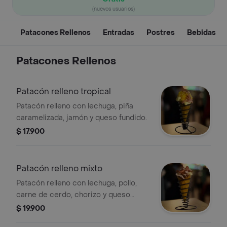
(nuevos usuarios)
Patacones Rellenos
Entradas
Postres
Bebidas
Patacones Rellenos
Patacón relleno tropical
Patacón relleno con lechuga, piña
caramelizada, jamón y queso fundido.
$ 17.900
Patacón relleno mixto
Patacón relleno con lechuga, pollo,
carne de cerdo, chorizo y queso
fundido.
$ 19.900