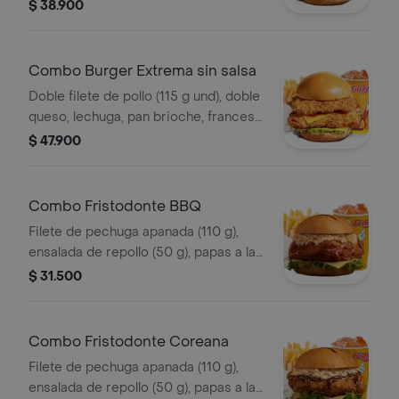
$ 38.900
Combo Burger Extrema sin salsa
Doble filete de pollo (115 g und), doble
queso, lechuga, pan brioche, francesa
mediana (60 g) y gaseosa (325 ml)
$ 47.900
Combo Fristodonte BBQ
Filete de pechuga apanada (110 g),
ensalada de repollo (50 g), papas a la
francesa mediana (60 g) y gaseosa
$ 31.500
(325 ml), en salsa BBQ.
Combo Fristodonte Coreana
Filete de pechuga apanada (110 g),
ensalada de repollo (50 g), papas a la