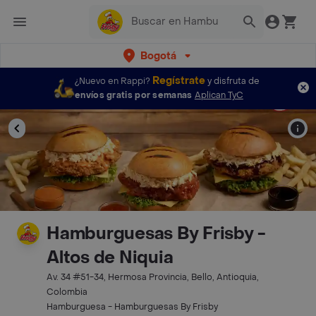
Bogotá
Regístrate
¿Nuevo en Rappi?
y disfruta de
envíos gratis por semanas
Aplican TyC
Hamburguesas By Frisby -
Altos de Niquia
Av. 34 #51-34, Hermosa Provincia, Bello, Antioquia,
Colombia
Hamburguesa - Hamburguesas By Frisby