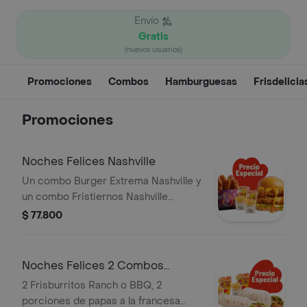
Envío
Gratis
(nuevos usuarios)
Promociones
Combos
Hamburguesas
Frisdelicia
Promociones
Noches Felices Nashville
Un combo Burger Extrema Nashville y
un combo Fristiernos Nashville
(imagen de producto corresponde a
$ 77.800
producto agrandado)
Noches Felices 2 Combos
Frisburritos
2 Frisburritos Ranch o BBQ, 2
porciones de papas a la francesa