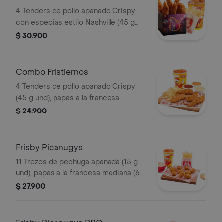
4 Tenders de pollo apanado Crispy
con especias estilo Nashville (45 g
und), sirope de miel picante, papas a
$ 30.900
la francesa mediana (60 g) y gaseosa
(325 ml). Imagen de producto corres
Combo Fristiernos
4 Tenders de pollo apanado Crispy
(45 g und), papas a la francesa
mediana (60 g) y gaseosa (325 ml)
$ 24.900
Frisby Picanugys
11 Trozos de pechuga apanada (15 g
und), papas a la francesa mediana (60
g), ensalada de repollo personal (145
$ 27.900
g) y gaseosa (325 ml)