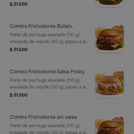
francesa mediana (60 g) y gaseosa
$ 31.500
(325 ml). en salsa coreana.
Combo Fristodonte Búfalo
Sriracha
Filete de pechuga apanada (110 g),
ensalada de repollo (50 g), papas a la
francesa mediana (60 g) y gaseosa
$ 31.500
(325 ml), en salsa búfalo sriracha.
Combo Fristodonte Salsa Frisby
Filete de pechuga apanada (110 g),
ensalada de repollo (50 g), papas a la
francesa mediana (60 g) y gaseosa
$ 31.500
(325 ml), en salsa Frisby.
Combo Fristodonte sin salsa
Filete de pechuga apanada (110 g),
ensalada de repollo (50 g), papas a la