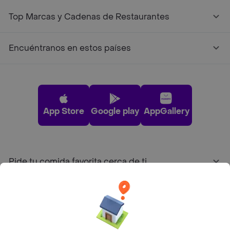
Top Marcas y Cadenas de Restaurantes
Encuéntranos en estos países
App Store
Google play
AppGallery
Pide tu comida favorita cerca de ti
Categorías
Únete a Rappi