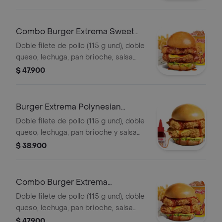
Combo Burger Extrema Sweet
Carolina
Doble filete de pollo (115 g und), doble
queso, lechuga, pan brioche, salsa
sweet Carolina,francesa mediana (60
$ 47.900
g) y gaseosa (325 ml)
Burger Extrema Polynesian
Beach
Doble filete de pollo (115 g und), doble
queso, lechuga, pan brioche y salsa
Polynesian beach
$ 38.900
Combo Burger Extrema
Polynesian Beach
Doble filete de pollo (115 g und), doble
queso, lechuga, pan brioche, salsa
Polynesian beach, francesa mediana
$ 47.900