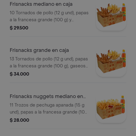
Frisnacks mediano en caja
10 Tornados de pollo (12 g und), papas
a la francesa grande (100 g) y
gaseosa (470 ml)
$ 29.500
Frisnacks grande en caja
13 Tornados de pollo (12 g und), papas
a la francesa grande (100 g), gaseosa
(470 ml)
$ 34.000
Frisnacks nuggets mediano en
caja
11 Trozos de pechuga apanada (15 g
und), papas a la francesa grande (100
g), gaseosa (400 ml)
$ 28.000