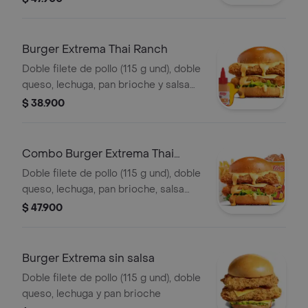
(60g) y gaseosa (325 ml)
Burger Extrema Thai Ranch
Doble filete de pollo (115 g und), doble
queso, lechuga, pan brioche y salsa
Thai ranch
$ 38.900
Combo Burger Extrema Thai
Ranch
Doble filete de pollo (115 g und), doble
queso, lechuga, pan brioche, salsa
Thai ranch, francesa mediana (60 g) y
$ 47.900
gaseosa (325 ml)
Burger Extrema sin salsa
Doble filete de pollo (115 g und), doble
queso, lechuga y pan brioche