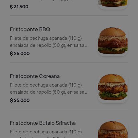
francesa mediana (60 g) y gaseosa
$ 31.500
(325 ml), sin salsa.
Fristodonte BBQ
Filete de pechuga apanada (110 g),
ensalada de repollo (50 g), en salsa
BBQ.
$ 25.000
Fristodonte Coreana
Filete de pechuga apanada (110 g),
ensalada de repollo (50 g), en salsa
coreana.
$ 25.000
Fristodonte Búfalo Sriracha
Filete de pechuga apanada (110 g),