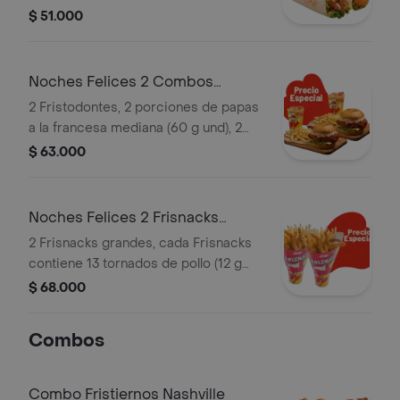
mediana (60 g und) y 2 gaseosas (325
$ 51.000
ml)
Noches Felices 2 Combos
Fristodontes
2 Fristodontes, 2 porciones de papas
a la francesa mediana (60 g und), 2
gaseosas (325 ml und). Escoge entre
$ 63.000
búfalo Sriracha, BBQ, salsa Frisby o
coreana
Noches Felices 2 Frisnacks
grandes en ca
2 Frisnacks grandes, cada Frisnacks
contiene 13 tornados de pollo (12 g
und), papas a la francesa grande (100
$ 68.000
g )y gaseosa (470 ml)
Combos
Combo Fristiernos Nashville