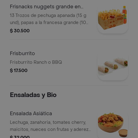
Frisnacks nuggets grande en
caja
13 Trozos de pechuga apanada (15 g
und), papas a la francesa grande (100
g), gaseosa (400 ml)
$ 30.500
Frisburrito
Frisburrito Ranch o BBQ
$ 17.500
Ensaladas y Bio
Ensalada Asiática
Lechuga, zanahoria, tomates cherry,
maicitos, nueces con frutas y aderezo
sésamo. Elige tu proteína entre
$ 32.000