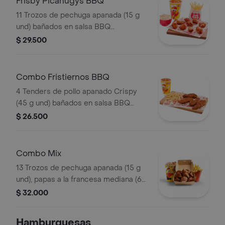
Frisby Picanugys BBQ
11 Trozos de pechuga apanada (15 g
und) bañados en salsa BBQ
ligeramente picante, papas a la
$ 29.500
francesa mediana (60 g), ensalada de
repollo personal (145 g) y gaseosa
(325 ml)
Combo Fristiernos BBQ
4 Tenders de pollo apanado Crispy
(45 g und) bañados en salsa BBQ
ligeramente picante, papas a la
$ 26.500
francesa mediana (60 g) y gaseosa
(325 ml)
Combo Mix
13 Trozos de pechuga apanada (15 g
und), papas a la francesa mediana (60
g) y gaseosa (325 ml)
$ 32.000
Hamburguesas