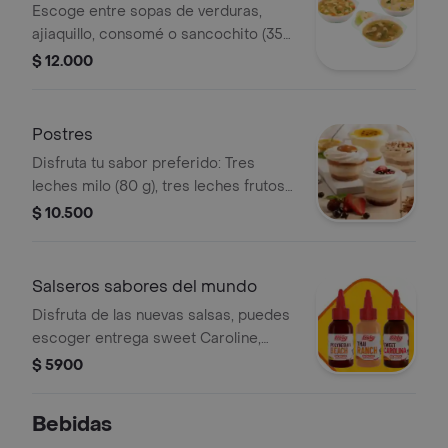
Escoge entre sopas de verduras,
ajiaquillo, consomé o sancochito (350
g)
$ 12.000
Postres
Disfruta tu sabor preferido: Tres
leches milo (80 g), tres leches frutos
rojos (90 g), combinado de maracuyá
$ 10.500
(130 g) y tres leches arequipe (90 g)
Salseros sabores del mundo
Disfruta de las nuevas salsas, puedes
escoger entrega sweet Caroline,
Polynesian beach o Thai ranch
$ 5900
Bebidas