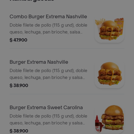
Combo Burger Extrema Nashville
Doble filete de pollo (115 g und), doble
queso, lechuga, pan brioche, salsa
picante estilo Nashville, francesa
$ 47.900
mediana (60 g) y gaseosa (325 ml)
Burger Extrema Nashville
Doble filete de pollo (115 g und), doble
queso, lechuga, pan brioche y salsa
picante estilo Nashville
$ 38.900
Burger Extrema Sweet Carolina
Doble filete de pollo (115 g und), doble
queso, lechuga, pan brioche y salsa
sweet Carolina
$ 38.900