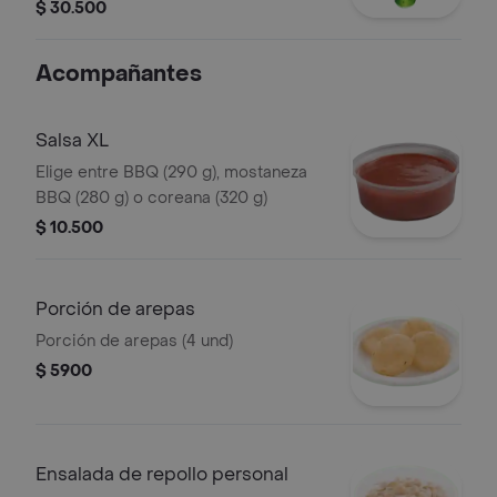
(470 ml)
$ 30.500
Acompañantes
Salsa XL
Elige entre BBQ (290 g), mostaneza
BBQ (280 g) o coreana (320 g)
$ 10.500
Porción de arepas
Porción de arepas (4 und)
$ 5900
Ensalada de repollo personal