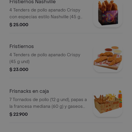
Fristiernos Nashville
4 Tenders de pollo apanado Crispy
con especias estilo Nashville (45 g
und), sirope de miel picante. Imagen
$ 25.000
de producto corresponde a producto
agrandado
Fristiernos
4 Tenders de pollo apanado Crispy
(45 g und)
$ 23.000
Frisnacks en caja
7 Tornados de pollo (12 g und), papas a
la francesa mediana (60 g) y gaseosa
(470 ml)
$ 22.900