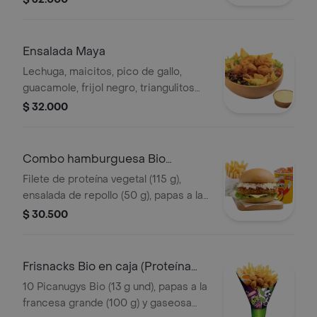
nuggets de pollo (9 und, 15 g und),
filete asado (En trozos, 150 g) o nugg
Ensalada Maya
Lechuga, maicitos, pico de gallo,
guacamole, frijol negro, triangulitos
de maíz y aderezo mexicano. Elige tu
$ 32.000
proteína entre nuggets de pollo (9
und, 15 g und), filete asado (En tro
Combo hamburguesa Bio
(Proteína Vegetal)
Filete de proteína vegetal (115 g),
ensalada de repollo (50 g), papas a la
francesa mediana (60 g) y gaseosa
$ 30.500
(325 ml). Escoge entre salsa búfalo
Sriracha, BBQ o coreana
Frisnacks Bio en caja (Proteína
Vegetal)
10 Picanugys Bio (13 g und), papas a la
francesa grande (100 g) y gaseosa