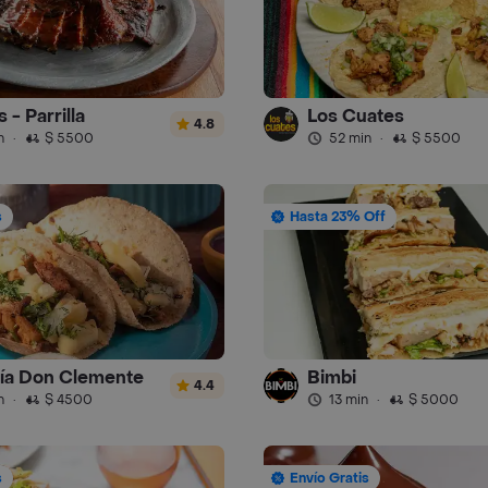
 - Parrilla
Los Cuates
4.8
n
·
$ 5500
52 min
·
$ 5500
s
Hasta 23% Off
ía Don Clemente
Bimbi
4.4
n
·
$ 4500
13 min
·
$ 5000
s
Envío Gratis