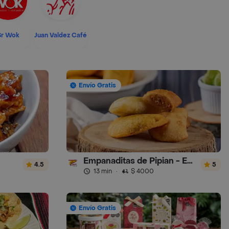
Sr Wok
Juan Valdez Café
Envío Gratis
Empanaditas de Pipian - Empanadas
4.5
5
13 min
·
$ 4000
Envío Gratis