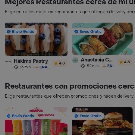
Mejores Restaurantes cerca de mi u
Elige entre los mejores restaurantes que ofrecen delivery cer
Envío Gratis
Envío Gratis
Anastasia Cookies
Hakims Pastry
4.8
4.8
52 min
·
ENVÍO GRATIS
13 min
·
ENVÍO GRATIS
Restaurantes con promociones cerc
Elige restaurantes que ofrecen promociones y hacen delivery
Envío Gratis
Envío Gratis