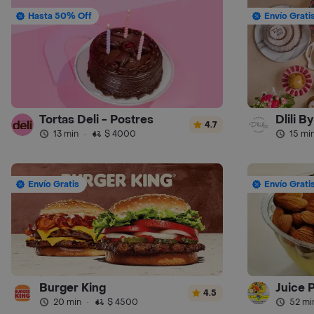
Hasta 50% Off
Envío Grati
Tortas Deli - Postres
Dlili B
4.7
13 min
·
$ 4000
15 mi
Envío Gratis
Envío Grati
Burger King
Juice 
4.5
20 min
·
$ 4500
52 mi