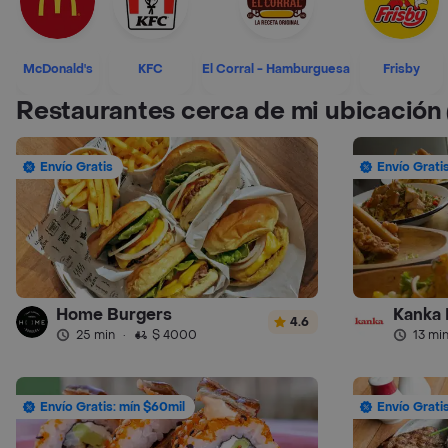
McDonald's
KFC
El Corral - Hamburguesa
Frisby
Restaurantes cerca de mi ubicación
Envío Gratis
Envío Grati
Home Burgers
Kanka 
4.6
25 min
·
$ 4000
13 mi
Envío Gratis: mín $60mil
Envío Grati