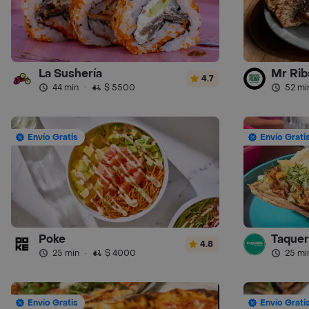
La Sushería
Mr Ribs
4.7
44 min
·
$ 5500
52 mi
Envío Gratis
Envío Grati
Poke
Taquer
4.8
25 min
·
$ 4000
25 mi
Envío Gratis
Envío Grati