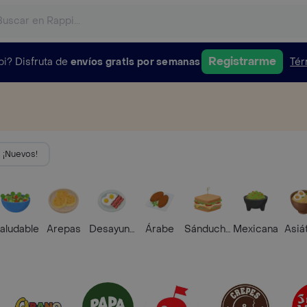
Registrarme
pi?
Disfruta de
envíos gratis por semanas
Tér
¡Nuevos!
aludable
Arepas
Desayunos
Árabe
Sánduches
Mexicana
Asiá