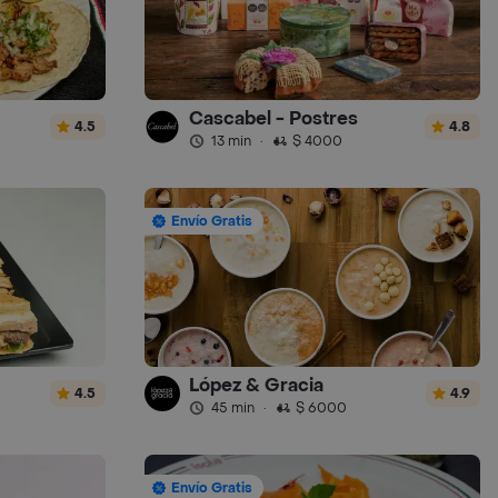
Cascabel - Postres
4.5
4.8
13 min
·
$ 4000
Envío Gratis
López & Gracia
4.5
4.9
45 min
·
$ 6000
Envío Gratis