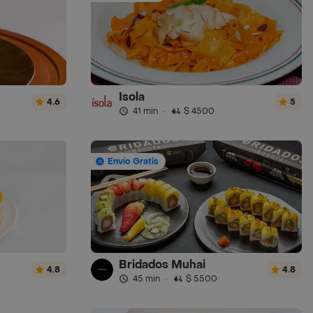
Isola
4.6
5
41 min
·
$ 4500
Envío Gratis
Bridados Muhai
4.8
4.8
45 min
·
$ 5500