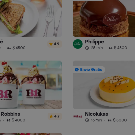
fé
Philippe
4.9
n
·
$ 4500
25 min
·
$ 4500
s
Envío Gratis
 Robbins
Nicolukas
4.7
n
·
$ 4000
13 min
·
$ 5000