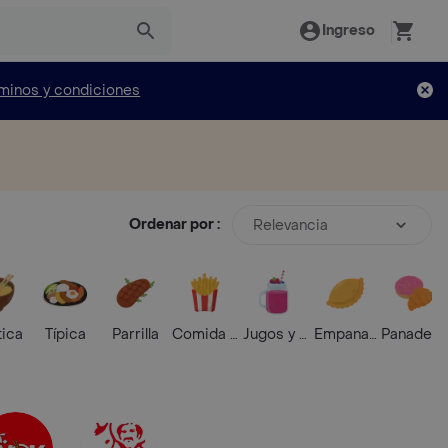
Ingreso
minos y condiciones
Ordenar por :
Relevancia
tica
Típica
Parrilla
Comida Rápida
Jugos y Batidos
Empanadas
Panaderí