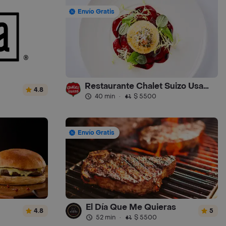
Envío Gratis
Restaurante Chalet Suizo Usaquen
4.8
40 min
·
$ 5500
Envío Gratis
El Día Que Me Quieras
4.8
5
52 min
·
$ 5500