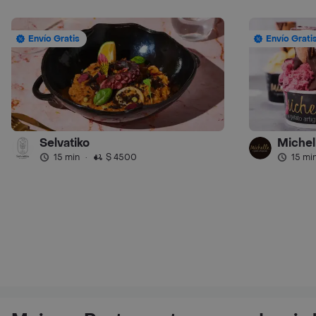
Envío Gratis
Envío Grati
Selvatiko
Michel
15 min
·
$ 4500
15 mi