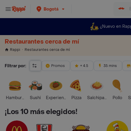
Bogotá
¿Nuevo en Rap
Restaurantes cerca de mí
Restaurantes cerca de mí
Rappi
Filtrar por:
Promos
+ 4.5
35 mins
Hamburguesa
Sushi
Experiencias Foodies
Pizza
Salchipapas
Pollo
S
¡Los 10 más elegidos!