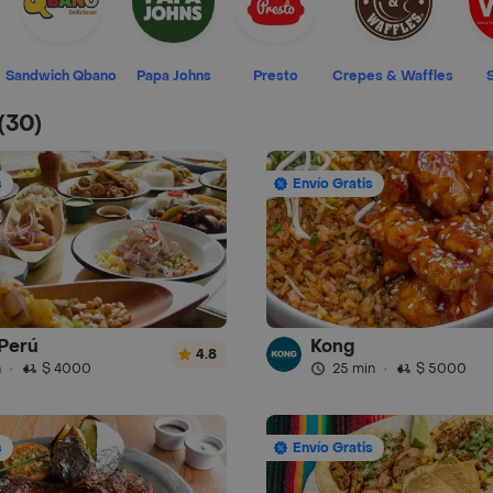
Sandwich Qbano
Papa Johns
Presto
Crepes & Waffles
(30)
s
Envío Gratis
Perú
Kong
4.8
n
·
$ 4000
25 min
·
$ 5000
s
Envío Gratis