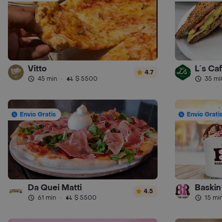
Vitto
L´s Ca
4.7
45 min
·
$ 5500
35 mi
Envío Gratis
Envío Grati
Da Quei Matti
Baskin
4.5
61 min
·
$ 5500
15 mi