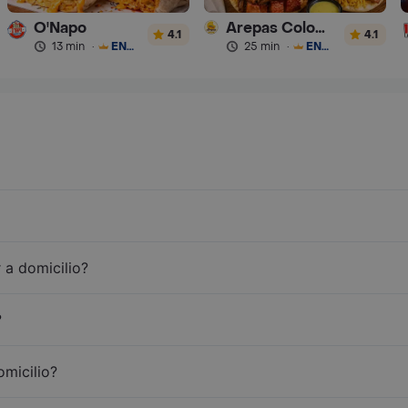
O'Napo
Arepas Colombianas Premium
4.1
4.1
13 min
·
ENVÍO GRATIS
25 min
·
ENVÍO GRATIS
 a domicilio?
?
omicilio?