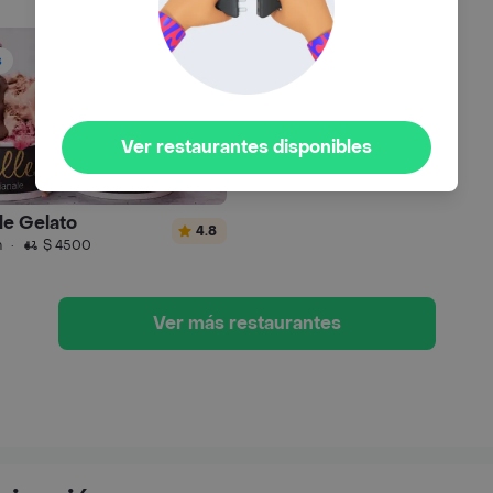
s
Ver restaurantes disponibles
le Gelato
4.8
n
·
$ 4500
Ver más restaurantes