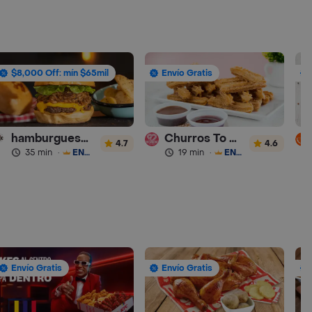
$8,000 Off: mín $65mil
Envío Gratis
hamburguesas Rustica (RDC)
Churros To Go
4.7
4.6
35 min
·
ENVÍO GRATIS
19 min
·
ENVÍO GRATIS
Envío Gratis
Envío Gratis