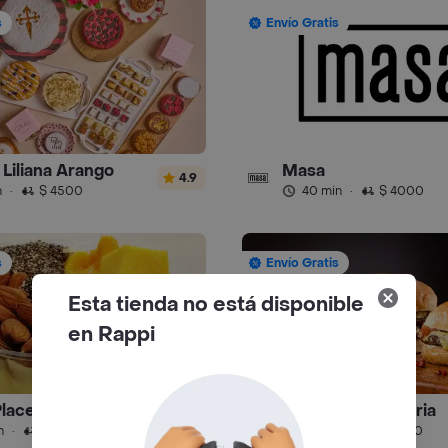
s
Envío Gratis
y Liliana Arango
Masa
4.9
n
·
$ 4500
40 min
·
$ 4000
s
Envío Gratis
Esta tienda no está disponible
en Rappi
Place
La Hamburgueseria
4.9
n
·
$ 6000
25 min
·
$ 4000