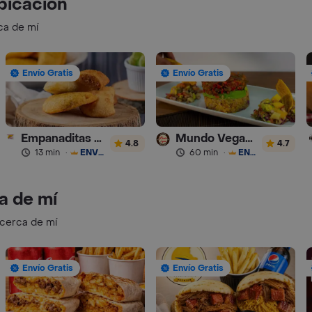
bicación
ca de mí
Envío Gratis
Envío Gratis
Empanaditas de Pipian - Empanadas
Mundo Vegano
4.8
4.7
13 min
·
ENVÍO GRATIS
60 min
·
ENVÍO GRATIS
a de mí
 cerca de mí
Envío Gratis
Envío Gratis