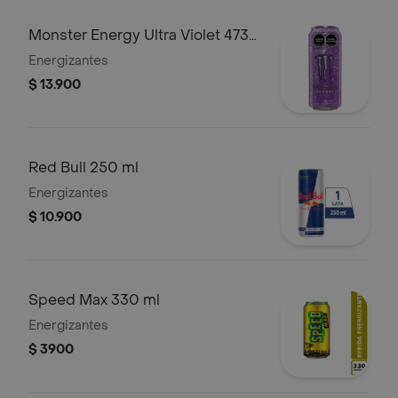
Monster Energy Ultra Violet 473
ml
Energizantes
$ 13.900
Red Bull 250 ml
Energizantes
$ 10.900
Speed Max 330 ml
Energizantes
$ 3900