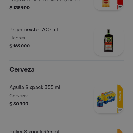
1986. Prohíbase el expendio de
$ 138.900
bebidas embriagantes a menores de
edad ley 124 1994.
Jagermeister 700 ml
Licores
$ 169.000
Cerveza
Aguila Sixpack 355 ml
Cervezas
$ 30.900
Poker Sixpack 355 ml