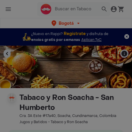
Bogotá
Regístrate
¿Nuevo en Rappi?
y disfruta de
envíos gratis por semanas
Aplican TyC
Tabaco y Ron Soacha - San
Humberto
Cra. 3A Este #17a40, Soacha, Cundinamarca, Colombia
Jugos y Batidos - Tabaco y Ron Soacha