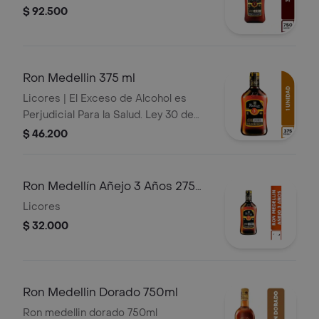
$ 92.500
Ron Medellin 375 ml
Licores | El Exceso de Alcohol es
Perjudicial Para la Salud. Ley 30 de
1986. Prohíbase el Expendio de
$ 46.200
Bebidas Embriagantes a Menores de
Edad y Mujeres Embarazadas. Ley 124
de 1994
Ron Medellín Añejo 3 Años 275
ml
Licores
$ 32.000
Ron Medellin Dorado 750ml
Ron medellin dorado 750ml