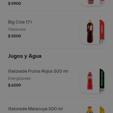
vitaminas, entre otros ingredientes.
$ 5900
Big Cola 1.7 l
Gaseosas
$ 5500
Jugos y Agua
Gatorade Frutos Rojos 500 ml
Energizantes
$ 6200
Gatorade Maracuya 500 ml