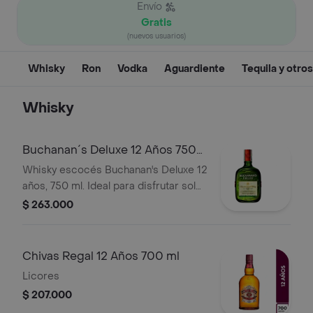
Envío
Gratis
(nuevos usuarios)
Whisky
Ron
Vodka
Aguardiente
Tequila y otros
Whisky
Buchanan´s Deluxe 12 Años 750
ml
Whisky escocés Buchanan's Deluxe 12
años, 750 ml. Ideal para disfrutar solo
o en cócteles.
$ 263.000
Chivas Regal 12 Años 700 ml
Licores
$ 207.000