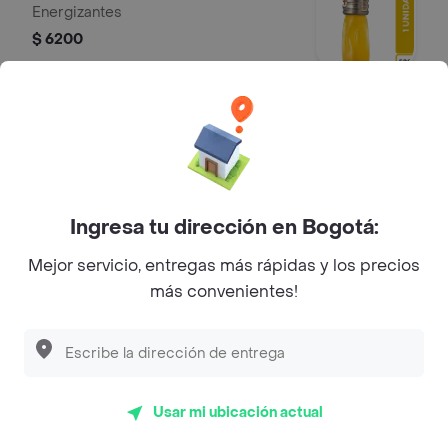
Energizantes
$ 6200
Gatorade Blue 500ml
Gatorade blue 500ml
$ 6200
Ingresa tu dirección en Bogotá:
Mejor servicio, entregas más rápidas y los precios
Squash Frutas Tropicales 500 ml
más convenientes!
Energizantes
$ 4000
Usar mi ubicación actual
Cristal Sin Gas 600 ml