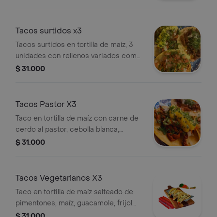
encurtidas en jamaica, cilantro y
ajonjolí. 3 pzs
Tacos surtidos x3
Tacos surtidos en tortilla de maíz, 3
unidades con rellenos variados como
carne, pollo y vegetales frescos.
$ 31.000
Tacos Pastor X3
Taco en tortilla de maíz con carne de
cerdo al pastor, cebolla blanca,
cilantro y piña, 3 pzas.
$ 31.000
Tacos Vegetarianos X3
Taco en tortilla de maíz salteado de
pimentones, maíz, guacamole, frijol
refrito, cebolla encurtida y cilantro, 3
$ 31.000