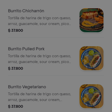
Burrito Chicharrón
Tortilla de harina de trigo con queso,
arroz, guacamole, sour cream, pico
de gallo, frijol refrito y chicharrón, 1
$ 37.800
pza.
Burrito Pulled Pork
Tortilla de harina de trigo con queso,
arroz, guacamole, sour cream, pico
de gallo, frijol refrito y pulled pork, 1
$ 37.800
pza.
Burrito Vegetariano
Tortilla de harina de trigo con queso,
arroz, guacamole, sour cream,
salteado de pimentones,
$ 37.800
champiñones, maíz, guacamole, frijol