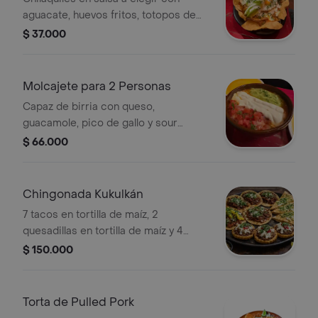
aguacate, huevos fritos, totopos de
maíz, queso, crema de leche y
$ 37.000
cilantro, porción personal.
Molcajete para 2 Personas
Capaz de birria con queso,
guacamole, pico de gallo y sour
cream acompañado con 8 tortillas
$ 66.000
Chingonada Kukulkán
7 tacos en tortilla de maíz, 2
quesadillas en tortilla de maíz y 4
sopes. sabores a elegir.
$ 150.000
Torta de Pulled Pork