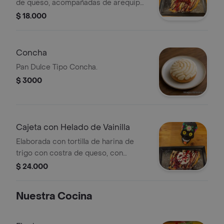
de queso, acompañadas de arequipe,
coulis de frutos rojos y salsa de
$ 18.000
chocolate. Porción personal.
Concha
Pan Dulce Tipo Concha.
$ 3000
Cajeta con Helado de Vainilla
Elaborada con tortilla de harina de
trigo con costra de queso, con
arequipe, coulis de frutos rojos, y
$ 24.000
salsa de chocolate, y helado de
vainilla. porción personal.
Nuestra Cocina