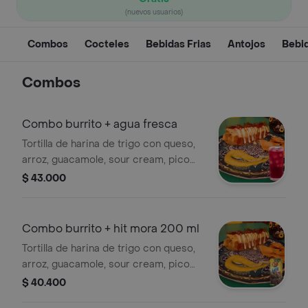
(nuevos usuarios)
Combos
Cocteles
Bebidas Frias
Antojos
Bebid
Combos
Combo burrito + agua fresca
Tortilla de harina de trigo con queso,
arroz, guacamole, sour cream, pico
de gallo, frijol refrito y tu proteína
$ 43.000
favorita. 1 pza. + agua fresca
disponible ( tamarindo pepino o
jamaica )
Combo burrito + hit mora 200 ml
Tortilla de harina de trigo con queso,
arroz, guacamole, sour cream, pico
de gallo, frijol refrito y tu proteína
$ 40.400
favorita. 1 pza. + jugo de cajita.