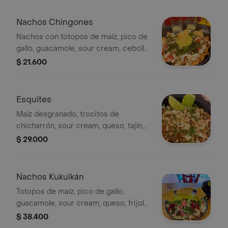
Nachos Chingones
Nachos con totopos de maíz, pico de
gallo, guacamole, sour cream, cebolla
encurtida y queso, porción personal.
$ 21.600
Esquites
Maíz desgranado, trocitos de
chicharrón, sour cream, queso, tajín,
cilantro y limón. porción personal.
$ 29.000
Nachos Kukulkán
Totopos de maíz, pico de gallo,
guacamole, sour cream, queso, frijol
refrito y proteína a elegir. porción
$ 38.400
para compartir.