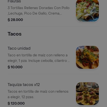
Flautas
3 Tortillas Rellenas Doradas Con Pollo
,Lechuga, Pico De Gallo, Crema,
Guacamole, Queso Y Cilantro.
$ 28.000
Tacos
Taco unidad
Taco en tortilla de maíz con relleno a
elegir, 1 pza. Incluye cebolla, cilantro y
piña.
$ 10.000
Taquiza tacos x12
Tacos en tortilla de maíz con rellenos
a elegir, 12 pzas.
$ 120.000