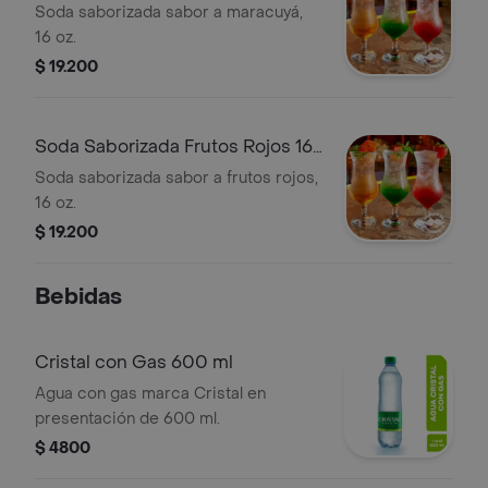
Soda saborizada sabor a maracuyá,
16 oz.
$ 19.200
Soda Saborizada Frutos Rojos 16
Oz
Soda saborizada sabor a frutos rojos,
16 oz.
$ 19.200
Bebidas
Cristal con Gas 600 ml
Agua con gas marca Cristal en
presentación de 600 ml.
$ 4800