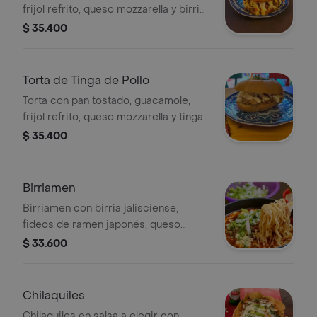
frijol refrito, queso mozzarella y birria,
cubierta con hierbas frescas.
$ 35.400
Torta de Tinga de Pollo
Torta con pan tostado, guacamole,
frijol refrito, queso mozzarella y tinga
de pollo.
$ 35.400
Birriamen
Birriamen con birria jalisciense,
fideos de ramen japonés, queso
mozzarella, cebolla, cilantro y limón,
$ 33.600
porción personal.
Chilaquiles
Chilaquiles en salsa a elegir con