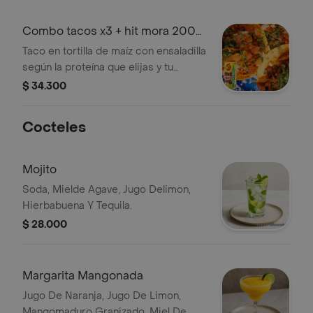
Combo tacos x3 + hit mora 200
ml
Taco en tortilla de maíz con ensaladilla
según la proteína que elijas y tu
proteína favorita, 3 pzas. + jugo hit
$ 34.300
Cocteles
Mojito
Soda, Mielde Agave, Jugo Delimon,
Hierbabuena Y Tequila.
$ 28.000
Margarita Mangonada
Jugo De Naranja, Jugo De Limon,
Mangomaduro Granizado, Miel De