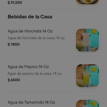
deshebrada reducida en salsa bbq),
$ 31.200
nachos, guacamole, huevo sorpresa y
jugo hit 200 ml de sabor a elegir,
Bebidas de la Casa
porción personal. por favor indicar si
deseas el picadillo con cilantro.
Agua de Horchata 14 Oz
Agua de horchata de la casa, 14 oz.
$ 7800
Agua de Pepino 14 Oz
Agua de pepino de la casa, 14 oz.
$ 6500
Agua de Tamarindo 14 Oz