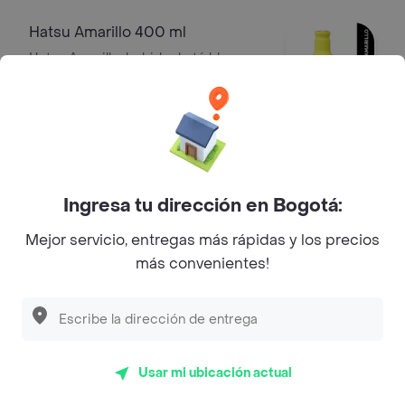
Hatsu Amarillo 400 ml
Hatsu Amarillo, bebida de té blanco
de 400 ml con sabor a carambolo.
Contiene edulcorantes.
$ 10.200
Hatsu Rosa 400 ml
Tés
Ingresa tu dirección en Bogotá:
$ 10.200
Mejor servicio, entregas más rápidas y los precios
más convenientes!
Coca-Cola Sabor Original 500 ml
Gaseosas
$ 7200
Usar mi ubicación actual