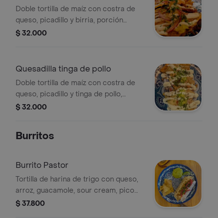
Doble tortilla de maíz con costra de
queso, picadillo y birria, porción
personal.
$ 32.000
Quesadilla tinga de pollo
Doble tortilla de maíz con costra de
queso, picadillo y tinga de pollo,
porción personal.
$ 32.000
Burritos
Burrito Pastor
Tortilla de harina de trigo con queso,
arroz, guacamole, sour cream, pico
de gallo, frijol refrito, carne al pastor
$ 37.800
con piña, 1 pza.