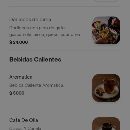
porciones personales
Dorilocos de birria
Dorilocos con pico de gallo,
guacamole, birria, queso, sour cream
y cebolla encurtida. porción personal.
$ 24.000
Bebidas Calientes
Aromatica
Bebida Caliente Aromatica.
$ 5000
Cafe De Olla
Clavos Y Canela