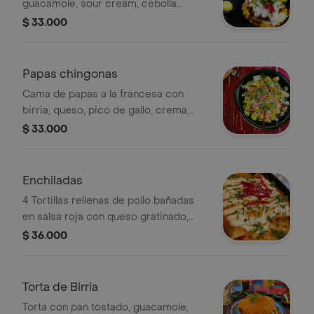
guacamole, sour cream, cebolla
encurtida y queso, 4 porciones
$ 33.000
personales.
Papas chingonas
Cama de papas a la francesa con
birria, queso, pico de gallo, crema,
guacamole, cebolla encurtida, cilantro
$ 33.000
y tajín.
Enchiladas
4 Tortillas rellenas de pollo bañadas
en salsa roja con queso gratinado,
crema, cebolla encurtida y cilantro.
$ 36.000
Torta de Birria
Torta con pan tostado, guacamole,