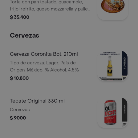
Torta con pan tostado, guacamole,
frijol refrito, queso mozzarella y pulled
pork.
$ 35.400
Cervezas
Cerveza Coronita Bot. 210ml
Tipo de cerveza: Lager. País de
Origen: México. % Alcohol: 4.5%
$ 10.800
Tecate Original 330 ml
Cervezas
$ 9000