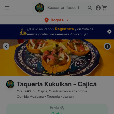
Bogotá
Regístrate
¿Nuevo en Rappi?
y disfruta de
envíos gratis por semanas
Aplican TyC
Taqueria Kukulkan - Cajicá
Cra. 3 #2-35, Cajicá, Cundinamarca, Colombia
Comida Mexicana - Taqueria Kukulkan
Envío
Gratis