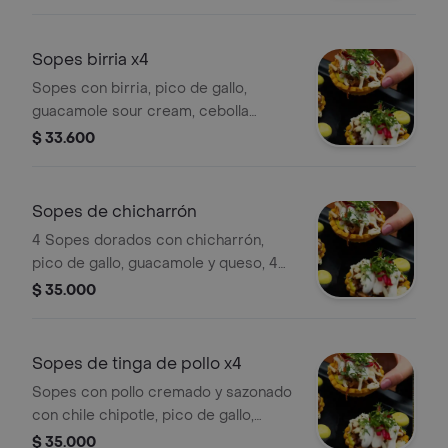
Sopes birria x4
Sopes con birria, pico de gallo,
guacamole sour cream, cebolla
encurtida y queso, 4 porciones
$ 33.600
personales.
Sopes de chicharrón
4 Sopes dorados con chicharrón,
pico de gallo, guacamole y queso, 4
porción personal.
$ 35.000
Sopes de tinga de pollo x4
Sopes con pollo cremado y sazonado
con chile chipotle, pico de gallo,
guacamole, sour cream y queso, 4
$ 35.000