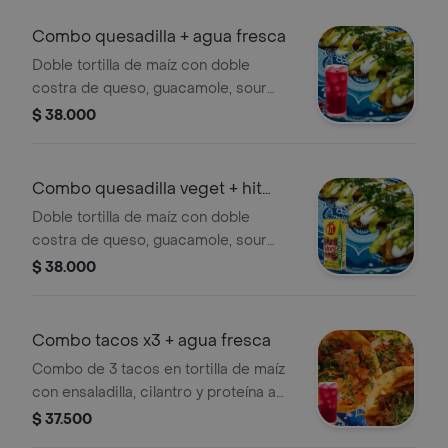
Combo quesadilla + agua fresca
Doble tortilla de maíz con doble
costra de queso, guacamole, sour
cream, ensaladilla según la proteína
$ 38.000
que escojas, cilantro. elige tu proteína
favorita + agua fresca ( tamarindo
pepino o jamaica)
Combo quesadilla veget + hit
mora 200 ml
Doble tortilla de maíz con doble
costra de queso, guacamole, sour
cream, ensaladilla según la proteína
$ 38.000
que escojas, cilantro. elige tu proteína
favorita + jugo hit del sabor disponible
Combo tacos x3 + agua fresca
Combo de 3 tacos en tortilla de maíz
con ensaladilla, cilantro y proteína a
elección. Incluye agua fresca de
$ 37.500
tamarindo, pepino o jamaica.