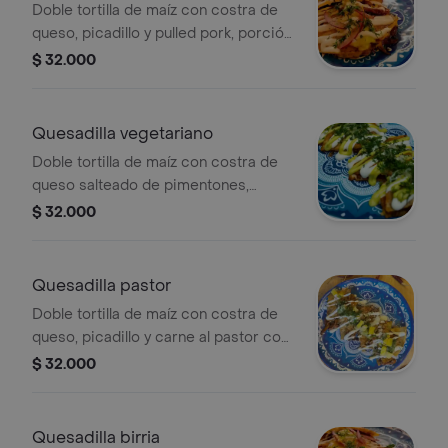
Doble tortilla de maíz con costra de
queso, picadillo y pulled pork, porción
personal.
$ 32.000
Quesadilla vegetariano
Doble tortilla de maíz con costra de
queso salteado de pimentones,
champiñones, maíz, guacamole, frijol
$ 32.000
refrito, cebolla encurtida y cilantro,
porción personal.
Quesadilla pastor
Doble tortilla de maíz con costra de
queso, picadillo y carne al pastor con
piña, porción personal.
$ 32.000
Quesadilla birria