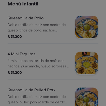
Menú Infantil
Quesadilla de Pollo
Doble tortilla de maíz con costra de
queso, tinga de pollo, nachos,
guacamole, huevo sorpresa y jugo hit
$ 31.200
200 ml de sabor a elegir, porción
personal. por favor indicar si deseas
el picadillo con cilantro.
4 Mini Taquitos
4 mini tacos en tortilla de maíz con
nachos, guacamole, huevo sorpresa y
jugo hit 200 ml de sabor a elegir.
$ 31.200
Quesadilla de Pulled Pork
Doble tortilla de maíz con costra de
queso, pulled pork (carde de cerdo