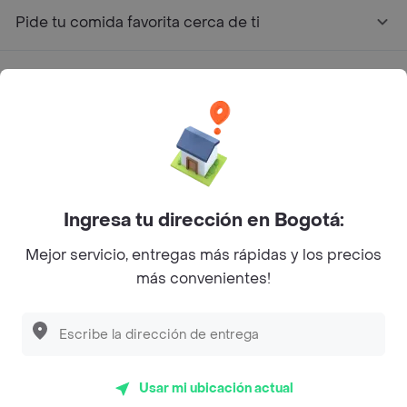
Pide tu comida favorita cerca de ti
Categorías
Únete a Rappi
Sobre Rappi
Ingresa tu dirección en Bogotá:
Facebook
Twitter
Instagram
Mejor servicio, entregas más rápidas y los precios
más convenientes!
©
2026
Rappi Inc. All rights reserved.
Rappi S.A.S. --- NIT 900.843.898-9 --- Calle 63 # 16A-02
Usar mi ubicación actual
Bogotá D.C. --- notificacionesrappi@rappi.com