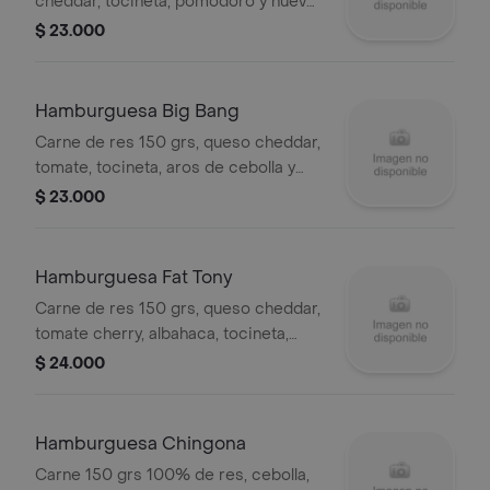
cheddar, tocineta, pomodoro y huevo
frito gratinado.
$ 23.000
Hamburguesa Big Bang
Carne de res 150 grs, queso cheddar,
tomate, tocineta, aros de cebolla y
salsa crema de leña.
$ 23.000
Hamburguesa Fat Tony
Carne de res 150 grs, queso cheddar,
tomate cherry, albahaca, tocineta,
queso gouda y salsa crema de leña.
$ 24.000
Hamburguesa Chingona
Carne 150 grs 100% de res, cebolla,