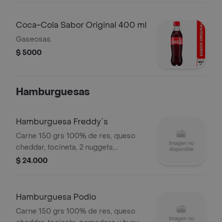
Coca-Cola Sabor Original 400 ml
Gaseosas.
$ 5000
Hamburguesas
Hamburguesa Freddy´s
Carne 150 grs 100% de res, queso
cheddar, tocineta, 2 nuggets,
mermelada de cebolla y salsa
$ 24.000
chipotle.
Hamburguesa Podio
Carne 150 grs 100% de res, queso