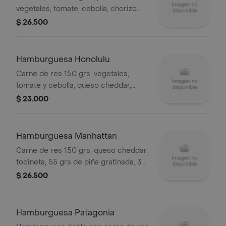
vegetales, tomate, cebolla, chorizo
santarrosano gratinado, tocineta y
$ 26.500
salsa bbq.
Hamburguesa Honolulu
Carne de res 150 grs, vegetales,
tomate y cebolla, queso cheddar,
tocineta y 55 grs de piña
$ 23.000
caramelizada con canela.
Hamburguesa Manhattan
Carne de res 150 grs, queso cheddar,
tocineta, 55 grs de piña gratinada, 30
grs de costillitas, salsa búfalo y
$ 26.500
pepinillos garidulces,
Hamburguesa Patagonia