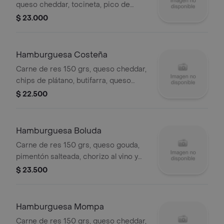
queso cheddar, tocineta, pico de
gallo, salsa buffalo y jalapeños.
$ 23.000
Hamburguesa Costeña
Carne de res 150 grs, queso cheddar,
chips de plátano, butifarra, queso
costeño rayado y suero costeño.
$ 22.500
Hamburguesa Boluda
Carne de res 150 grs, queso gouda,
pimentón salteada, chorizo al vino y
chimichurri.
$ 23.500
Hamburguesa Mompa
Carne de res 150 grs, queso cheddar,