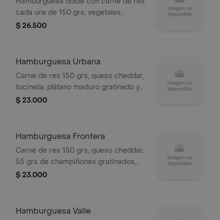
Hamburguesa doble con carne de res
cada una de 150 grs, vegetales
cebolla, tomate y queso cheddar.
$ 26.500
Hamburguesa Urbana
Carne de res 150 grs, queso cheddar,
tocineta, plátano maduro gratinado y
salsa de maíz.
$ 23.000
Hamburguesa Frontera
Carne de res 150 grs, queso cheddar,
55 grs de champiñones gratinados,
30 grs de costillitas y salsa bbq.
$ 23.000
Hamburguesa Valle