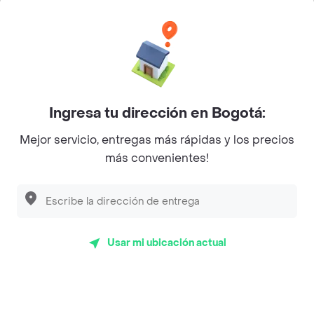
Categorías
Únete a Rappi
Ingresa tu dirección en Bogotá:
Sobre Rappi
Mejor servicio, entregas más rápidas y los precios
más convenientes!
Facebook
Twitter
Instagram
©
2026
Rappi Inc. All rights reserved.
Usar mi ubicación actual
Rappi S.A.S. --- NIT 900.843.898-9 --- Calle 63 # 16A-02
Bogotá D.C. --- notificacionesrappi@rappi.com