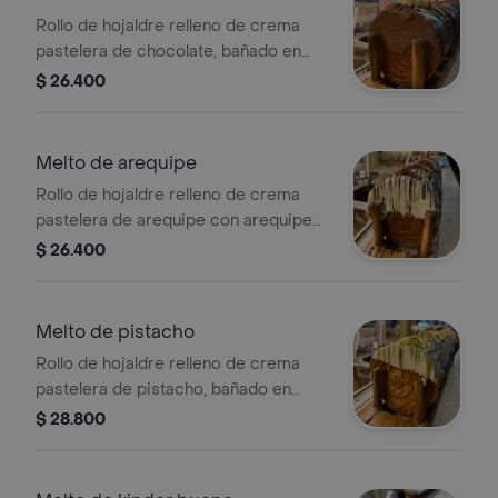
Rollo de hojaldre relleno de crema
pastelera de chocolate, bañado en
cobertura de chocolate dulce y chip
$ 26.400
de chocolate semi amargo.
Melto de arequipe
Rollo de hojaldre relleno de crema
pastelera de arequipe con arequipe
puro, bañado en cobertura de
$ 26.400
chocolate blanco, dulce y crumble de
chocolate
Melto de pistacho
Rollo de hojaldre relleno de crema
pastelera de pistacho, bañado en
cobertura de chocolate blanco,
$ 28.800
pistacho y pistacho triturado.