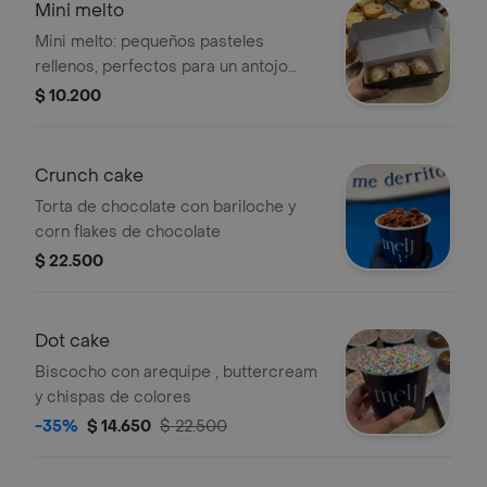
Mini melto
Mini melto: pequeños pasteles
rellenos, perfectos para un antojo
dulce. Incluyen trozos de chocolate
$ 10.200
visibles.
Crunch cake
Torta de chocolate con bariloche y
corn flakes de chocolate
$ 22.500
Dot cake
Biscocho con arequipe , buttercream
y chispas de colores
-35%
$ 14.650
$ 22.500