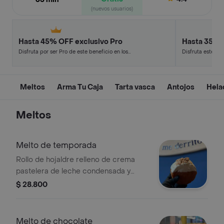
(nuevos usuarios)
Hasta 45% OFF exclusivo Pro
Hasta 35% 
Disfruta por ser Pro de este beneficio en los
Disfruta este de
restaurantes y tiendas más top.
en minutos.
Meltos
Arma Tu Caja
Tarta vasca
Antojos
Hela
Meltos
Melto de temporada
Rollo de hojaldre relleno de crema
pastelera de leche condensada y
coco, cubierto de chocolate blanco y
$ 28.800
cocosette.
Melto de chocolate