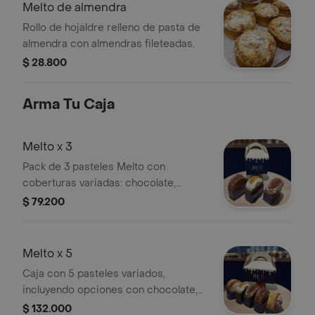
Melto de almendra
Rollo de hojaldre relleno de pasta de
almendra con almendras fileteadas.
$ 28.800
Arma Tu Caja
Melto x 3
Pack de 3 pasteles Melto con
coberturas variadas: chocolate,
crema blanca y trozos de galleta.
$ 79.200
Melto x 5
Caja con 5 pasteles variados,
incluyendo opciones con chocolate,
glaseado blanco y frutos secos.
$ 132.000