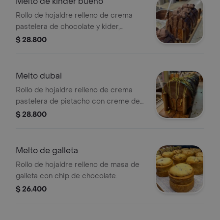
Melto de kinder bueno
Rollo de hojaldre relleno de crema
pastelera de chocolate y kider,
bañado en cobertura de chocolate
$ 28.800
dulce, semiamargo y un barra de
chocolate kinder encima.
Melto dubai
Rollo de hojaldre relleno de crema
pastelera de pistacho con creme de
avellana, bañado en cobertura de
$ 28.800
chocolate blanco, pistacho y pistacho
triturado.
Melto de galleta
Rollo de hojaldre relleno de masa de
galleta con chip de chocolate.
$ 26.400