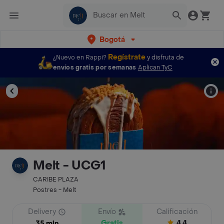
Bogotá
Regístrate
¿Nuevo en Rappi?
y disfruta de
envíos gratis por semanas
Aplican TyC
Melt - UCG1
CARIBE PLAZA
Postres - Melt
Delivery
Envío
Calificación
Gratis
4.4
35 min