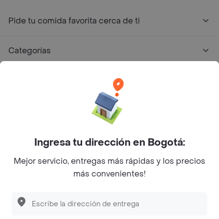
Pide tu comida favorita cerca de ti
Categorías
Únete a Rappi
Sobre Rappi
Facebook
Twitter
Instagram
Ingresa tu dirección en Bogotá:
Mejor servicio, entregas más rápidas y los precios
©
2026
Rappi Inc. All rights reserved.
más convenientes!
Rappi S.A.S. --- NIT 900.843.898-9 --- Calle 63 # 16A-02