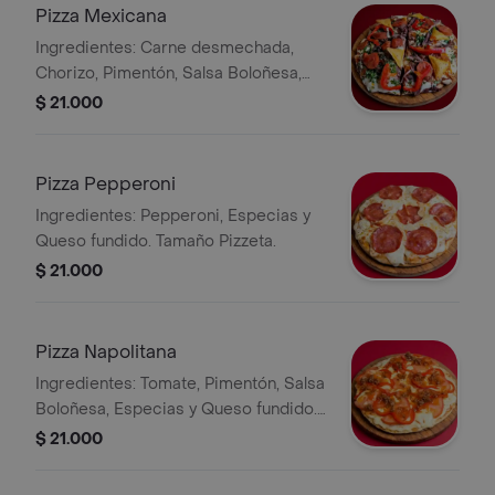
Pizza Mexicana
Ingredientes: Carne desmechada,
Chorizo, Pimentón, Salsa Boloñesa,
Jalapeños, Perejil, Queso fundido y
$ 21.000
Especias picantes. Incluye Tos-tacos.
Tamaño Pizzeta.
Pizza Pepperoni
Ingredientes: Pepperoni, Especias y
Queso fundido. Tamaño Pizzeta.
$ 21.000
Pizza Napolitana
Ingredientes: Tomate, Pimentón, Salsa
Boloñesa, Especias y Queso fundido.
Tamaño Pizzeta
$ 21.000