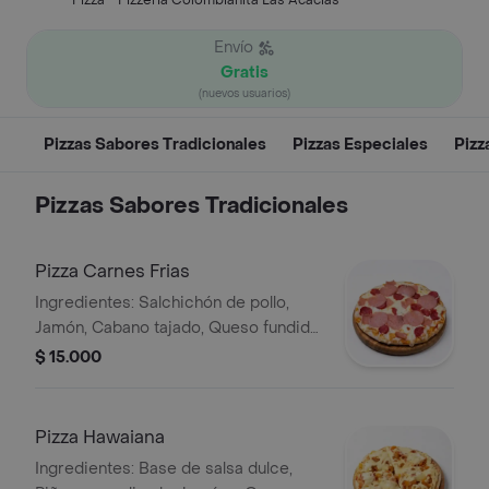
Pizza - Pizzeria Colombianita Las Acacias
Envío
Gratis
(nuevos usuarios)
Pizzas Sabores Tradicionales
Pizzas Especiales
Pizz
Pizzas Sabores Tradicionales
Pizza Carnes Frias
Ingredientes: Salchichón de pollo,
Jamón, Cabano tajado, Queso fundido
y Especias. Tamaño Pizzeta.
$ 15.000
Pizza Hawaiana
Ingredientes: Base de salsa dulce,