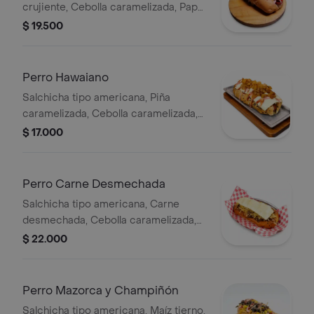
crujiente, Cebolla caramelizada, Papa
ripio, Salsa de la casa y Queso
$ 19.500
fundido.
Perro Hawaiano
Salchicha tipo americana, Piña
caramelizada, Cebolla caramelizada,
Papa ripio, Salsas de la casa y Queso
$ 17.000
fundido.
Perro Carne Desmechada
Salchicha tipo americana, Carne
desmechada, Cebolla caramelizada,
Papa ripio, Queso fundido y Salsas de
$ 22.000
la casa.
Perro Mazorca y Champiñón
Salchicha tipo americana, Maíz tierno,