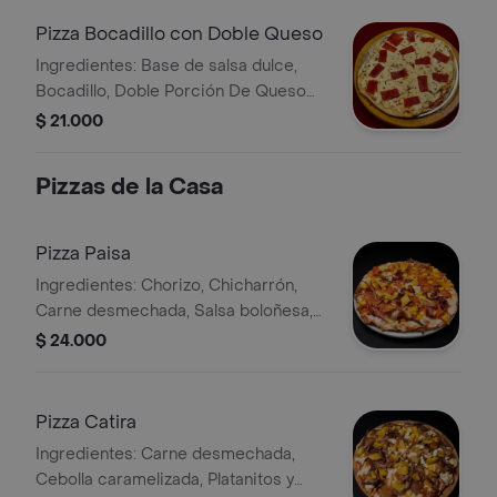
Pizza Bocadillo con Doble Queso
Ingredientes: Base de salsa dulce,
Bocadillo, Doble Porción De Queso
fundido. Tamaño Pizzeta.
$ 21.000
Pizzas de la Casa
Pizza Paisa
Ingredientes: Chorizo, Chicharrón,
Carne desmechada, Salsa boloñesa,
Maíz tierno, Platanitos y Queso
$ 24.000
fundido. Tamaño Pizzeta.
Pizza Catira
Ingredientes: Carne desmechada,
Cebolla caramelizada, Platanitos y