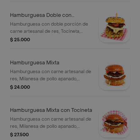
fundido.
Hamburguesa Doble con
Tocineta
Hamburguesa con doble porción de
carne artesanal de res, Tocineta,
Cebolla caramelizada, Lechuga
$ 25.000
fresca, Tomate, Papa ripió, Salsas y
Queso fundido.
Hamburguesa Mixta
Hamburguesa con carne artesanal de
res, Milanesa de pollo apanado,
Cebolla caramelizada, Lechuga
$ 24.000
fresca, Tomate, Papa ripio, Salsas y
Queso fundido.
Hamburguesa Mixta con Tocineta
Hamburguesa con carne artesanal de
res, Milanesa de pollo apanado,
Tocineta, Cebolla caramelizada,
$ 27.500