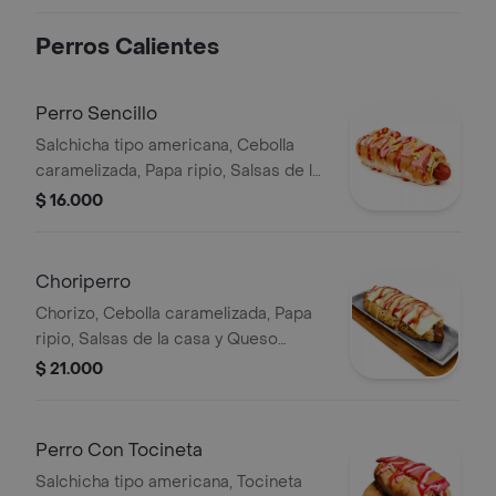
Lechuga fresca, Tomate, Papa ripio,
Salsas y Queso fundido.
Perros Calientes
Perro Sencillo
Salchicha tipo americana, Cebolla
caramelizada, Papa ripio, Salsas de la
casa y queso fundido.
$ 16.000
Choriperro
Chorizo, Cebolla caramelizada, Papa
ripio, Salsas de la casa y Queso
fundido
$ 21.000
Perro Con Tocineta
Salchicha tipo americana, Tocineta