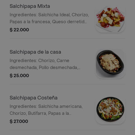
Salchipapa Mixta
Ingredientes: Salchicha Ideal, Chorizo,
Papas a la francesa, Queso derretido
y Huevos de codorniz.
$ 22.000
Salchipapa de la casa
Ingredientes: Chorizo, Carne
desmechada, Pollo desmechada,
Papas a la francesa, Salsas de la casa
$ 25.000
y Queso fundido
Salchipapa Costeña
Ingredientes: Salchicha americana,
Chorizo, Butifarra, Papas a la
francesa, Suero costeño, Queso
$ 27.000
costeño y Huevos de codorniz