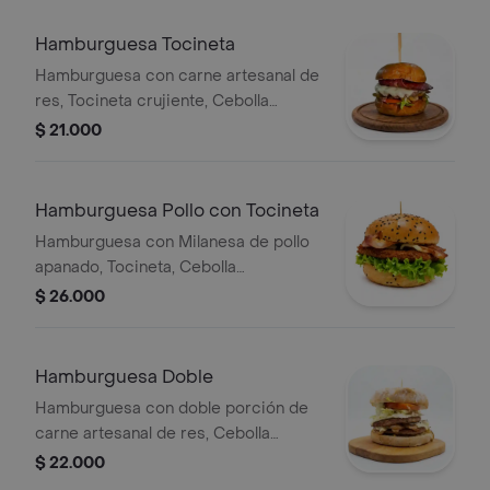
Salsas y Queso fundido.
Hamburguesa Tocineta
Hamburguesa con carne artesanal de
res, Tocineta crujiente, Cebolla
caramelizada, Lechuga fresca,
$ 21.000
Tomate, Papa ripio, Salsas y Queso
fundido.
Hamburguesa Pollo con Tocineta
Hamburguesa con Milanesa de pollo
apanado, Tocineta, Cebolla
caramelizada, Lechuga fresca,
$ 26.000
Tomate, Papa ripio, Salsas y Queso
fundido.
Hamburguesa Doble
Hamburguesa con doble porción de
carne artesanal de res, Cebolla
caramelizada, Lechuga fresca,
$ 22.000
Tomate, Papa ripio, Salsas y Queso