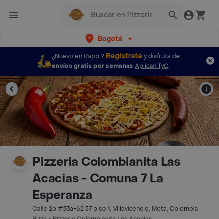
Bogotá
Regístrate
¿Nuevo en Rappi?
y disfruta de
envíos gratis por semanas
Aplican TyC
Pizzeria Colombianita Las
Acacias - Comuna 7 La
Esperanza
Calle 2b #33a-62 57 piso 1, Villavicencio, Meta, Colombia