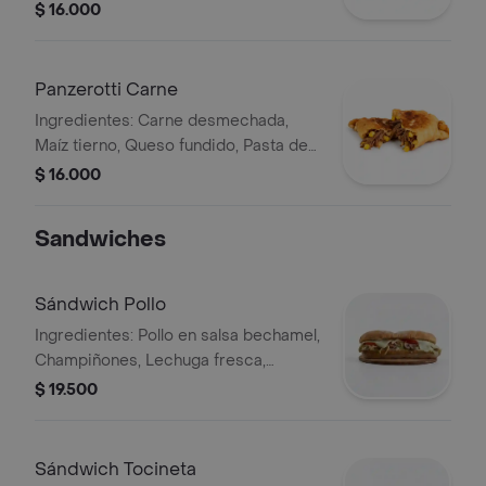
Queso fundido
$ 16.000
Panzerotti Carne
Ingredientes: Carne desmechada,
Maíz tierno, Queso fundido, Pasta de
tomate y Salsas especiales.
$ 16.000
Sandwiches
Sándwich Pollo
Ingredientes: Pollo en salsa bechamel,
Champiñones, Lechuga fresca,
Cebolla, Tomate, Queso fundido y
$ 19.500
Salsas especiales de la casa.
Sándwich Tocineta