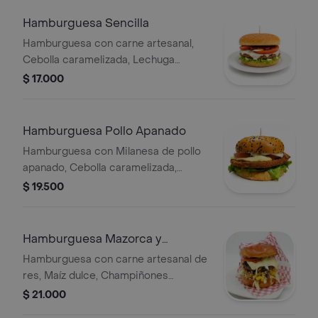
Hamburguesa Sencilla
Hamburguesa con carne artesanal,
Cebolla caramelizada, Lechuga
fresca, Tomate, Papa ripio, Salsas y
$ 17.000
Queso fundido.
Hamburguesa Pollo Apanado
Hamburguesa con Milanesa de pollo
apanado, Cebolla caramelizada,
Lechuga fresca, Tomate, Papa ripio,
$ 19.500
Salsas y Queso fundido.
Hamburguesa Mazorca y
Champiñón
Hamburguesa con carne artesanal de
res, Maíz dulce, Champiñones
salteados, Cebolla caramelizada,
$ 21.000
Lechuga fresca, Tomate, Papa ripio,