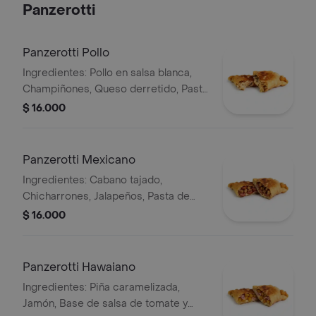
Panzerotti
Panzerotti Pollo
Ingredientes: Pollo en salsa blanca,
Champiñones, Queso derretido, Pasta
de tomate y salsas especiales.
$ 16.000
Panzerotti Mexicano
Ingredientes: Cabano tajado,
Chicharrones, Jalapeños, Pasta de
tomate, Salsa picante y Queso
$ 16.000
fundido
Panzerotti Hawaiano
Ingredientes: Piña caramelizada,
Jamón, Base de salsa de tomate y