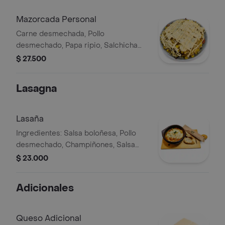
Mazorcada Personal
Carne desmechada, Pollo
desmechado, Papa ripio, Salchicha
tipo americana, Salsa de maíz dulce,
$ 27.500
Maíz desgranado, Huevo de codorniz
y Queso fundido.
Lasagna
Lasaña
Ingredientes: Salsa boloñesa, Pollo
desmechado, Champiñones, Salsa
bechamel, Pasta de Lasaña y Queso
$ 23.000
fundido
Adicionales
Queso Adicional