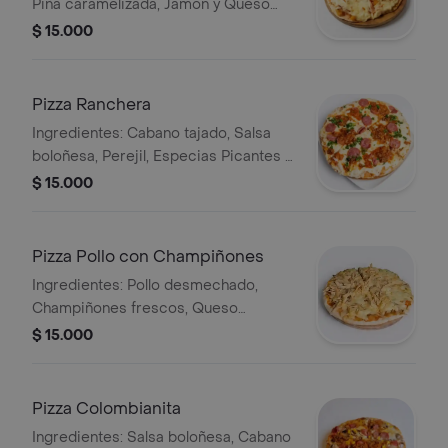
Piña caramelizada, Jamón y Queso
fundido. Tamaño Pizzeta.
$ 15.000
Pizza Ranchera
Ingredientes: Cabano tajado, Salsa
boloñesa, Perejil, Especias Picantes y
Queso fundido. Tamaño Pizzeta.
$ 15.000
Pizza Pollo con Champiñones
Ingredientes: Pollo desmechado,
Champiñones frescos, Queso
derretido y Especias. Tamaño Pizzeta.
$ 15.000
Pizza Colombianita
Ingredientes: Salsa boloñesa, Cabano