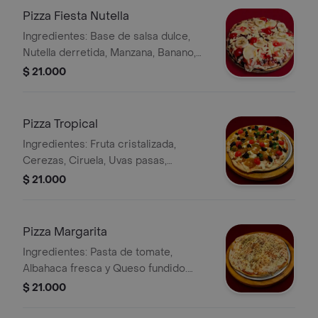
Pizza Fiesta Nutella
Ingredientes: Base de salsa dulce,
Nutella derretida, Manzana, Banano,
Ciruelas y Queso fundido. Tamaño
$ 21.000
Pizzeta.
Pizza Tropical
Ingredientes: Fruta cristalizada,
Cerezas, Ciruela, Uvas pasas,
Manzana, Leche condensada y Queso
$ 21.000
fundido. Tamaño Pizzeta.
Pizza Margarita
Ingredientes: Pasta de tomate,
Albahaca fresca y Queso fundido.
Tamaño Pizzeta.
$ 21.000