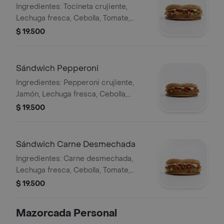
Ingredientes: Tocineta crujiente,
Lechuga fresca, Cebolla, Tomate,
Queso derretido y Salsas especiales
$ 19.500
de la casa.
Sándwich Pepperoni
Ingredientes: Pepperoni crujiente,
Jamón, Lechuga fresca, Cebolla,
Tomate, Queso fundido y Salsas
$ 19.500
especiales de la casa.
Sándwich Carne Desmechada
Ingredientes: Carne desmechada,
Lechuga fresca, Cebolla, Tomate,
Queso fundido y Salsas especiales de
$ 19.500
la casa.
Mazorcada Personal