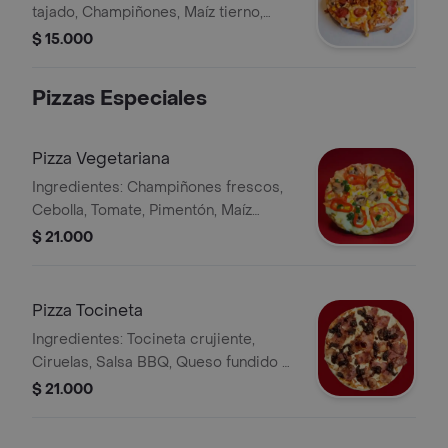
tajado, Champiñones, Maíz tierno,
Queso fundido y Especias. Tamaño
$ 15.000
Pizzeta.
Pizzas Especiales
Pizza Vegetariana
Ingredientes: Champiñones frescos,
Cebolla, Tomate, Pimentón, Maíz
tierno, Perejil, Especias y Queso
$ 21.000
fundido. Tamaño Pizzeta.
Pizza Tocineta
Ingredientes: Tocineta crujiente,
Ciruelas, Salsa BBQ, Queso fundido y
Especias, Tamaño Pizzeta.
$ 21.000