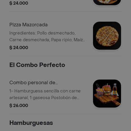
Queso fundido. Tamaño Pizzeta.
$ 24.000
Pizza Mazorcada
Ingredientes: Pollo desmechado,
Carne desmechada, Papa ripio, Maíz
tierno, Salsa de maíz dulce y Queso
$ 24.000
fundido. Tamaño Pizzeta.
El Combo Perfecto
Combo personal de
Hamburguesa
1- Hamburguesa sencilla con carne
artesanal, 1 gaseosa Postobón de
250ml y una porción de papas de
$ 26.000
100gr
Hamburguesas