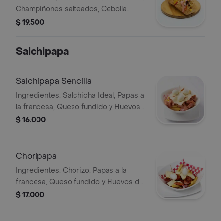
Champiñones salteados, Cebolla
caramelizada, Papa ripio, Salsas de la
$ 19.500
casa y Queso fundido.
Salchipapa
Salchipapa Sencilla
Ingredientes: Salchicha Ideal, Papas a
la francesa, Queso fundido y Huevos
de codorniz
$ 16.000
Choripapa
Ingredientes: Chorizo, Papas a la
francesa, Queso fundido y Huevos de
codorniz.
$ 17.000