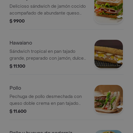
Delicioso sándwich de jamón cocido
acompañado de abundante queso
doble crema en pan tajado grande.
$ 9900
Hawaiano
Sándwich tropical en pan tajado
grande, preparado con jamón, dulce
de piña y abundante queso doble
$ 11.100
crema. una combinación dulce y
salada que encanta.
Pollo
Pechuga de pollo desmechada con
queso doble crema en pan tajado
grande. sabroso y reconfortante.
$ 11.600