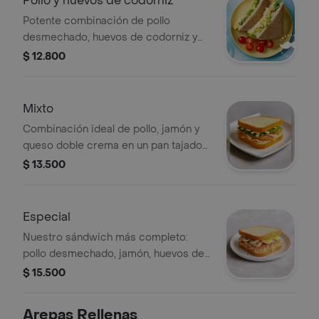
Pollo y huevos de codorniz
Potente combinación de pollo
desmechado, huevos de codorniz y
abundante queso doble crema en pan
$ 12.800
tajado grande.
Mixto
Combinación ideal de pollo, jamón y
queso doble crema en un pan tajado
grande. tres sabores en perfecta
$ 13.500
armonía.
Especial
Nuestro sándwich más completo:
pollo desmechado, jamón, huevos de
codorniz y doble porción de queso
$ 15.500
doble crema en pan grande tipo
tajado.
Arepas Rellenas