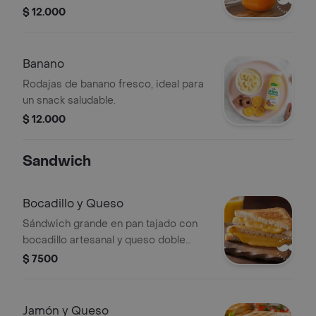
$ 12.000
Banano
Rodajas de banano fresco, ideal para
un snack saludable.
$ 12.000
Sandwich
Bocadillo y Queso
Sándwich grande en pan tajado con
bocadillo artesanal y queso doble
crema derretido. ideal para un antojo
$ 7500
dulce y cremoso.
Jamón y Queso