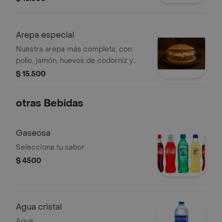
Arepa especial
Nuestra arepa más completa, con
pollo, jamón, huevos de codorniz y
mucho queso doble crema, todo en
$ 15.500
una arepa asada al momento.
otras Bebidas
Gaseosa
Selecciona tu sabor
$ 4500
Agua cristal
Agua