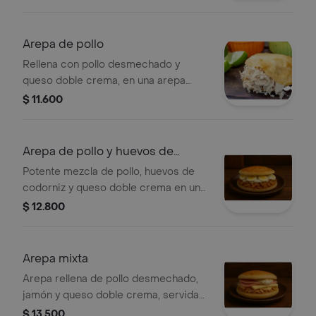
Arepa de pollo
Rellena con pollo desmechado y
queso doble crema, en una arepa
asada al punto.
$ 11.600
Arepa de pollo y huevos de
codorniz
Potente mezcla de pollo, huevos de
codorniz y queso doble crema en una
arepa asada a la plancha.
$ 12.800
Arepa mixta
Arepa rellena de pollo desmechado,
jamón y queso doble crema, servida
dorada y crocante.
$ 13.500