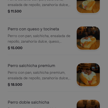
ensalada de repollo, zanahoria dulce,
salsas de la casa y ripio de papa.
$ 11.500
Perro con queso y tocineta
Perro con pan, salchicha, ensalada de
repollo, zanahoria dulce, queso,
tocineta, salsas de la casa y ripio.
$ 15.000
Perro salchicha premium
Perro con pan, salchicha premium,
ensalada de repollo, zanahoria dulce,
doble queso, doble tocineta, salsas
$ 18.500
de la casa y ripio.
Perro doble salchicha