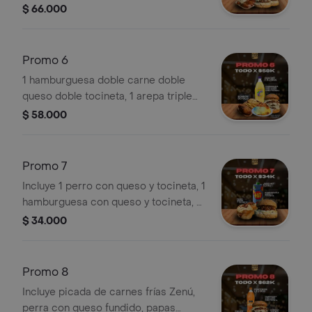
Cola 1.5 litros.
$ 66.000
Promo 6
1 hamburguesa doble carne doble
queso doble tocineta, 1 arepa triple
queso triple tocineta, 1 bombon de
$ 58.000
pollo, Quatro 1.5 ml.
Promo 7
Incluye 1 perro con queso y tocineta, 1
hamburguesa con queso y tocineta, y
1 bebida Hit de 1 litro.
$ 34.000
Promo 8
Incluye picada de carnes frías Zenú,
perra con queso fundido, papas