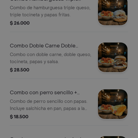
Queso Tocineta
Combo de hamburguesa triple queso,
triple tocineta y papas fritas.
$ 26.000
Combo Doble Carne Doble
Queso y Tocineta
Combo con doble carne, doble queso,
tocineta, papas y salsa.
$ 28.500
Combo con perro sencillo +
papas
Combo de perro sencillo con papas.
Incluye salchicha en pan, papas a la
francesa y salsas.
$ 18.500