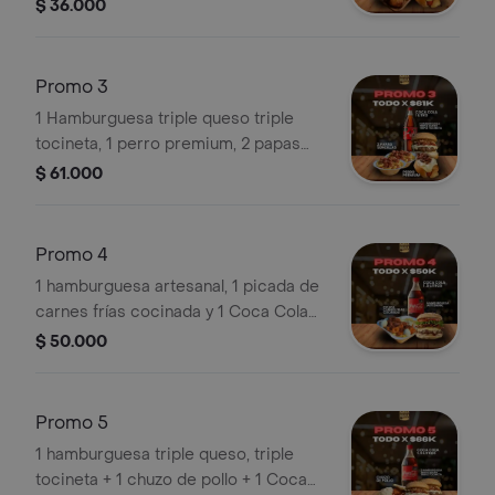
gaseosas mini personales Postobón.
$ 36.000
Promo 3
1 Hamburguesa triple queso triple
tocineta, 1 perro premium, 2 papas
sencillas, 1 Coca cola litro
$ 61.000
Promo 4
1 hamburguesa artesanal, 1 picada de
carnes frías cocinada y 1 Coca Cola
de 1.5 litros.
$ 50.000
Promo 5
1 hamburguesa triple queso, triple
tocineta + 1 chuzo de pollo + 1 Coca