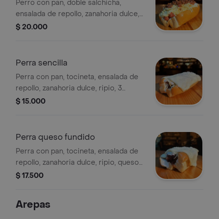
Perro con pan, doble salchicha,
ensalada de repollo, zanahoria dulce,
doble tocineta y queso fundido, salsas
$ 20.000
de la casa y ripio.
Perra sencilla
Perra con pan, tocineta, ensalada de
repollo, zanahoria dulce, ripio, 3
porciones de queso y salsas de la
$ 15.000
casa.
Perra queso fundido
Perra con pan, tocineta, ensalada de
repollo, zanahoria dulce, ripio, queso
fundido y salsas de la casa.
$ 17.500
Arepas