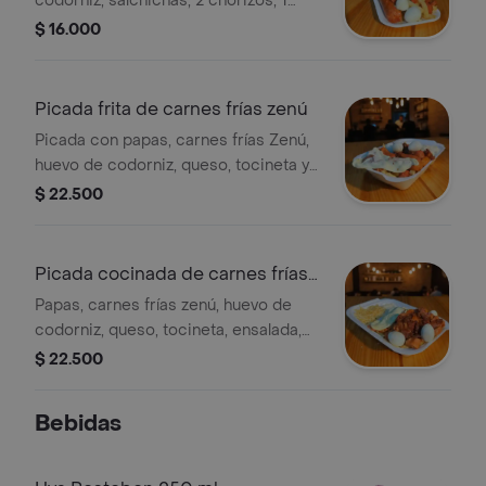
codorniz, salchichas, 2 chorizos, 1
longaniza y salsas de la casa.
$ 16.000
Picada frita de carnes frías zenú
Picada con papas, carnes frías Zenú,
huevo de codorniz, queso, tocineta y
ensalada.
$ 22.500
Picada cocinada de carnes frías
zenú
Papas, carnes frías zenú, huevo de
codorniz, queso, tocineta, ensalada,
ripio.
$ 22.500
Bebidas