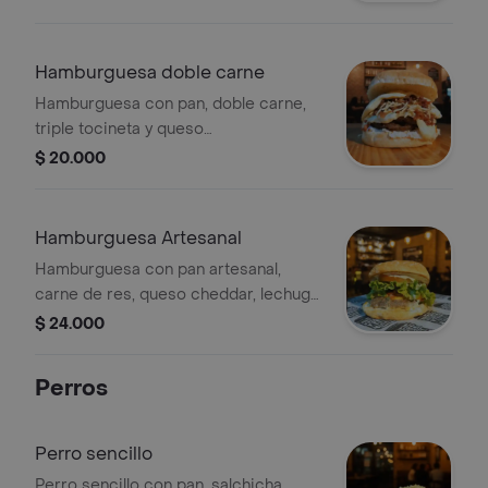
tocineta, salsas de la casa y ripio.
Hamburguesa doble carne
Hamburguesa con pan, doble carne,
triple tocineta y queso
fundido,ensalada de repollo, zanahoria
$ 20.000
dulce, salsas de la casa y ripio.
Hamburguesa Artesanal
Hamburguesa con pan artesanal,
carne de res, queso cheddar, lechuga,
tomate, pepinillos y salsas de la casa.
$ 24.000
Perros
Perro sencillo
Perro sencillo con pan, salchicha,