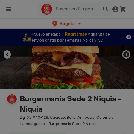
Bogotá
Regístrate
¿Nuevo en Rappi?
y disfruta de
envíos gratis por semanas
Aplican TyC
Burgermania Sede 2 Niquia -
Niquia
Dg. 55 #40-128, Cacique, Bello, Antioquia, Colombia
Hamburguesa - Burgermania Sede 2 Niquia