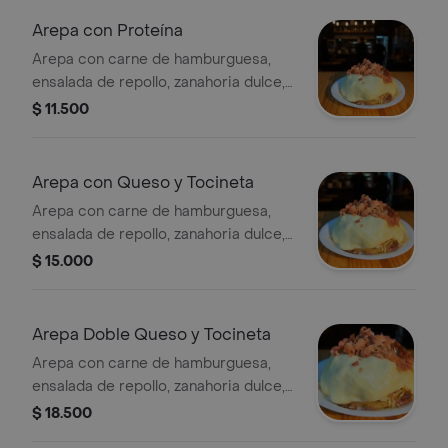
Arepa con Proteína
Arepa con carne de hamburguesa,
ensalada de repollo, zanahoria dulce,
ripio, salsas de la casa y proteína a
$ 11.500
elegir.
Arepa con Queso y Tocineta
Arepa con carne de hamburguesa,
ensalada de repollo, zanahoria dulce,
ripio, salsas de la casa, queso y
$ 15.000
tocineta.
Arepa Doble Queso y Tocineta
Arepa con carne de hamburguesa,
ensalada de repollo, zanahoria dulce,
ripio, salsas de la casa, doble queso y
$ 18.500
doble tocineta.