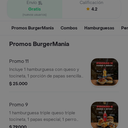
Envío
Calificación
Gratis
4.2
(nuevos usuarios)
Promos BurgerMania
Combos
Hamburguesas
Per
Promos BurgerMania
Promo 11
Incluye 1 hamburguesa con queso y
tocineta, 1 porción de papas sencillas
y 1 bebida Hit personal de 500 ml.
$ 25.000
Promo 9
1 hamburguesa triple queso triple
tocineta, 1 papas especial, 1 perro
doble salchicha doble queso y
$ 79.000