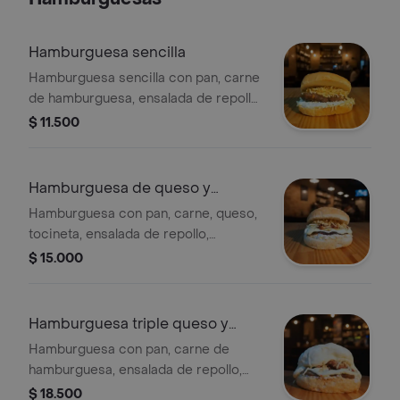
Hamburguesa sencilla
Hamburguesa sencilla con pan, carne
de hamburguesa, ensalada de repollo
y zanahoria, salsas de la casa y papas
$ 11.500
ripio.
Hamburguesa de queso y
tocineta
Hamburguesa con pan, carne, queso,
tocineta, ensalada de repollo,
zanahoria dulce, salsas de la casa y
$ 15.000
papas ripio.
Hamburguesa triple queso y
tocineta
Hamburguesa con pan, carne de
hamburguesa, ensalada de repollo,
zanahoria dulce, triple queso, y triple
$ 18.500