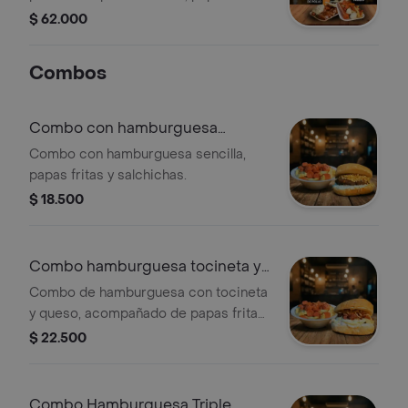
especiales, hamburguesa con queso
$ 62.000
fundido y gaseosa (Sprite, Quatro,
Premio) de 1.5 litros.
Combos
Combo con hamburguesa
sencilla
Combo con hamburguesa sencilla,
papas fritas y salchichas.
$ 18.500
Combo hamburguesa tocineta y
queso
Combo de hamburguesa con tocineta
y queso, acompañado de papas fritas
con salchicha.
$ 22.500
Combo Hamburguesa Triple