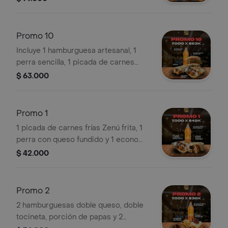
tocineta, 1 picada de carnes frias
zenu cocinada, Premio 1.5 ml.
Promo 10
Incluye 1 hamburguesa artesanal, 1
perra sencilla, 1 picada de carnes
frías frita y 1 econolitro Postobón.
$ 63.000
Promo 1
1 picada de carnes frías Zenú frita, 1
perra con queso fundido y 1 econo
litro de Postobón.
$ 42.000
Promo 2
2 hamburguesas doble queso, doble
tocineta, porción de papas y 2