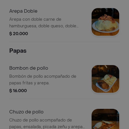
Arepa Doble
Arepa con doble carne de
hamburguesa, doble queso, doble
tocineta, ensalada de repollo,
$ 20.000
zanahoria dulce, ripio y salsas de la
casa.
Papas
Bombon de pollo
Bombón de pollo acompañado de
papas fritas y arepa.
$ 16.000
Chuzo de pollo
Chuzo de pollo acompañado de
papas, ensalada, picada zeñu y arepa