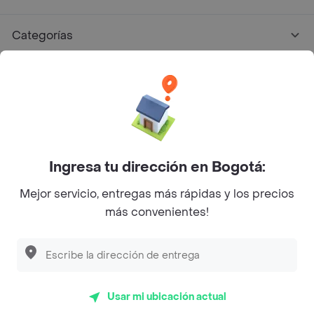
Categorías
Únete a Rappi
Sobre Rappi
Facebook
Twitter
Instagram
Ingresa tu dirección en Bogotá:
Mejor servicio, entregas más rápidas y los precios
©
2026
Rappi Inc. All rights reserved.
más convenientes!
Rappi S.A.S. --- NIT 900.843.898-9 --- Calle 63 # 16A-02
Bogotá D.C. --- notificacionesrappi@rappi.com
Usar mi ubicación actual