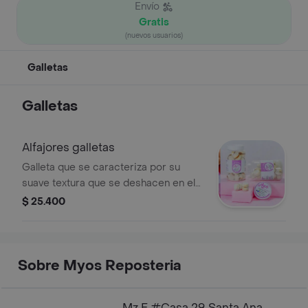
Envío
Gratis
(nuevos usuarios)
Galletas
Galletas
Alfajores galletas
Galleta que se caracteriza por su
suave textura que se deshacen en el
paladar. ingredientes: harina, fécula
$ 25.400
de maíz, grasa y saborizante de
vainilla traen un delicioso relleno de
arequipe o dulce de leche. regalo
listo para obsequiar cuyo contenido
Sobre Myos Reposteria
son 25 exquisitos dulces caseros.
Mz E #Casa 29, Santa Ana,