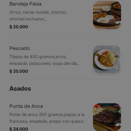
Bandeja Paisa
Arroz, carne molida, chorizo,
chicharron,huevo,
frijoles,maduro,arepa, aguacate,jugo
$ 35.000
del día, guarapo o claro .
Pescado
Tilapia de 450 gramos,arroz,
ensalada, patacones, sopa del día,
jugo del día, guarapo o claro .
$ 35.000
Asados
Punta de Anca
Punta de anca 250 gramos,papas a la
francesa, ensalada, arepa con queso y
salsas de la casa .
$ 34.000