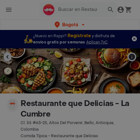
Bogotá
Regístrate
¿Nuevo en Rappi?
y disfruta de
envíos gratis por semanas
Aplican TyC
Restaurante que Delicias - La
Cumbre
Cl. 55 #63-25, Altos Del Porvenir, Bello, Antioquia,
Colombia
Comida Típica - Restaurante que Delicias