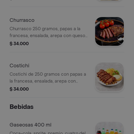
Churrasco
Churrasco 250 gramos, papas a la
francesa, ensalada, arepa con queso y
salsas de la casa .
$ 34.000
Costichi
Costichi de 250 gramos con papas a
la francesa, ensalada, arepa con
queso y salsas de la casa.
$ 34.000
Bebidas
Gaseosas 400 ml
Coca-cola, sprite, premio, cuatro,del