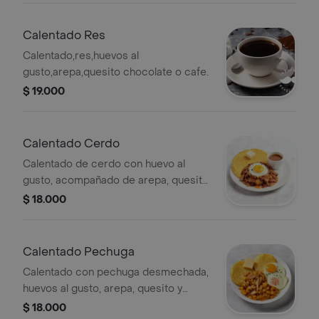
Calentado Res
Calentado,res,huevos al
gusto,arepa,quesito chocolate o cafe.
$ 19.000
Calentado Cerdo
Calentado de cerdo con huevo al
gusto, acompañado de arepa, quesito
y bebida caliente a elegir entre
$ 18.000
chocolate o café.
Calentado Pechuga
Calentado con pechuga desmechada,
huevos al gusto, arepa, quesito y
opción de chocolate o café.
$ 18.000