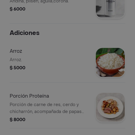
Andina, pilsen, águila,corona.
$ 6000
Adiciones
Arroz
Arroz.
$ 5000
Porción Proteína
Porción de carne de res, cerdo y
chicharrón, acompañada de papas
doradas.
$ 8000