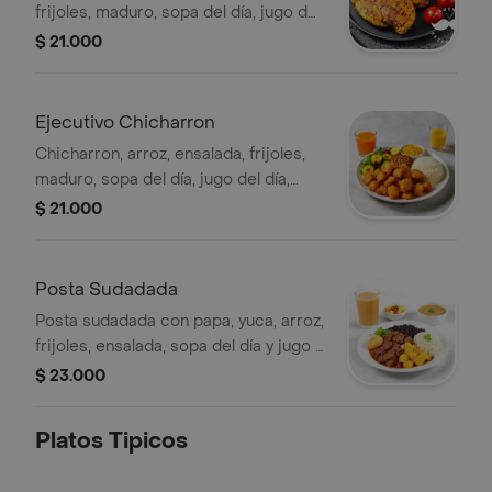
frijoles, maduro, sopa del día, jugo del
día, guarapo o claro .
$ 21.000
Ejecutivo Chicharron
Chicharron, arroz, ensalada, frijoles,
maduro, sopa del día, jugo del día,
guarapo o claro .
$ 21.000
Posta Sudadada
Posta sudadada con papa, yuca, arroz,
frijoles, ensalada, sopa del día y jugo o
guarapo.
$ 23.000
Platos Tipicos