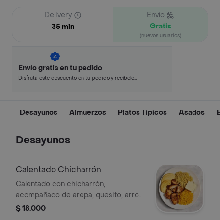
Delivery
Envío
Gratis
35 min
(nuevos usuarios)
Envío gratis en tu pedido
Disfruta este descuento en tu pedido y recíbelo
en minutos.
Desayunos
Almuerzos
Platos Tipicos
Asados
Desayunos
Calentado Chicharrón
Calentado con chicharrón,
acompañado de arepa, quesito, arroz,
maíz y opción de chocolate o café.
$ 18.000