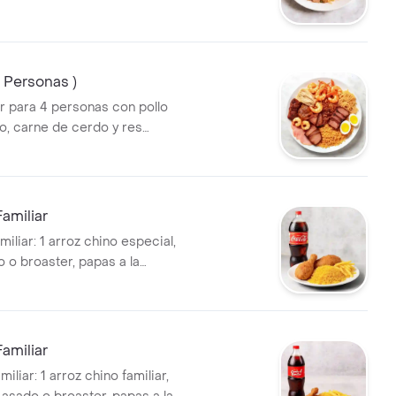
o de codorniz
4 Personas )
ar para 4 personas con pollo
, carne de cerdo y res
arones, costillas BBQ, jamón,
dorniz, arroz y espagueti.
amiliar
liar: 1 arroz chino especial,
o o broaster, papas a la
gaseosa de 1.5 L.
amiliar
liar: 1 arroz chino familiar,