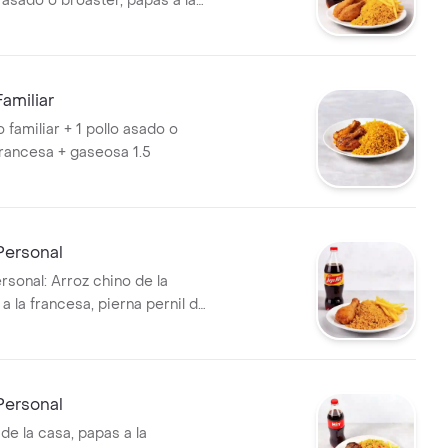
 asado o broaster, papas a la
gaseosa de 1.5 L.
amiliar
o familiar + 1 pollo asado o
francesa + gaseosa 1.5
ersonal
sonal: Arroz chino de la
a la francesa, pierna pernil de
eosa o Jugo Hit de 500 ml.
ersonal
de la casa, papas a la