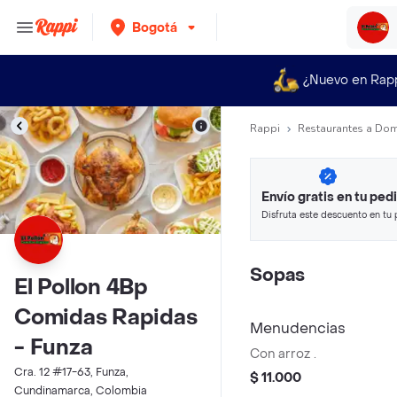
Bogotá
¿Nuevo en Rap
Rappi
Restaurantes a Dom
Envío gratis en tu ped
Disfruta este descuento en tu 
en minutos.
Sopas
El Pollon 4Bp
Comidas Rapidas
Menudencias
- Funza
Con arroz .
Cra. 12 #17-63, Funza,
$ 11.000
Cundinamarca, Colombia