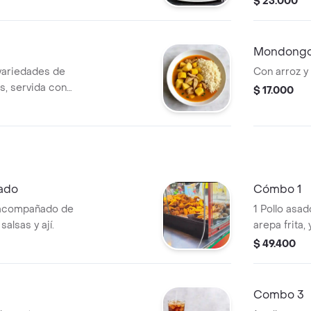
$ 23.000
Mondong
 variedades de
Con arroz y
s, servida con
$ 17.000
.
sado
Cómbo 1
o acompañado de
1 Pollo asa
salsas y ají.
arepa frita, 
1.5 .
$ 49.400
Combo 3