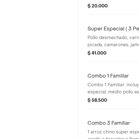
arroz.
$ 20.000
Super Especial ( 3 P
Pollo desmechado, carn
picada, camarones, jam
codorniz. Ideal para 3 p
$ 41.000
Combo 1 Familiar
Combo 1 Familiar: inclu
especial, medio pollo a
papas a la francesa y g
$ 58.500
litros.
Combo 3 Familiar
1 arroz chino súper espe