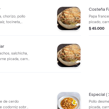
r
Costeña Fa
, chorizo, pollo
Papa frances
íz, tocineta,
picado, carn
apa chip, salsas,
queso, jamón
$ 45.000
chip, salsa
iar
nachos, salchicha,
arne picada, carne
eta, queso,
 bbq, papa chip,
z, pico de gallo
Especial (
ne de cerdo
Pollo desm
de codorniz sobre
picada, car