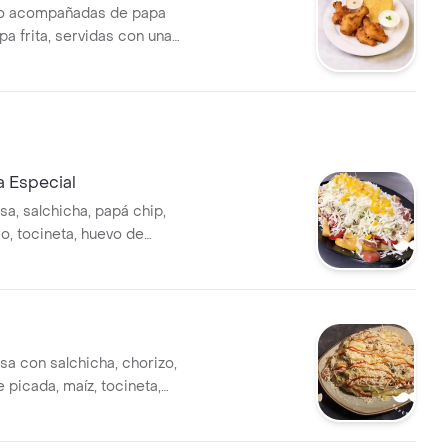
lo acompañadas de papa
pa frita, servidas con una
 salsas.
a Especial
a, salchicha, papá chip,
o, tocineta, huevo de
íz, repollo.
sa con salchicha, chorizo,
e picada, maíz, tocineta,
, lechuga, papa chip, salsas y
dorniz.