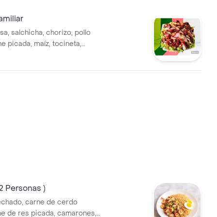
miliar
a, salchicha, chorizo, pollo
e picada, maíz, tocineta,
, lechuga, costilla bbq, papa
s, huevo de codorniz
 2 Personas )
echado, carne de cerdo
ne de res picada, camarones,