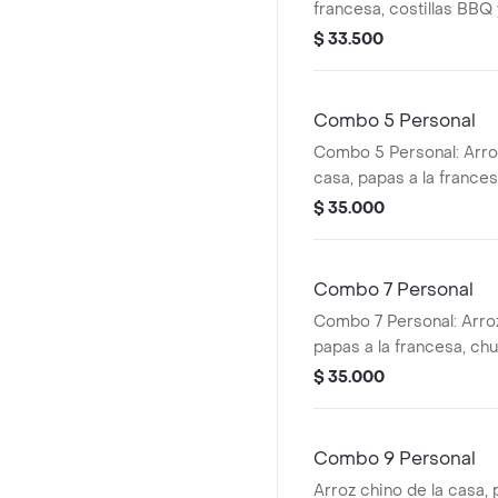
francesa, costillas BBQ
elección: gaseosa o jug
$ 33.500
Combo 5 Personal
Combo 5 Personal: Arroz
casa, papas a la francesa
bebida (gaseosa o jugo 
$ 35.000
Combo 7 Personal
Combo 7 Personal: Arroz
papas a la francesa, ch
bebida (gaseosa o jugo 
$ 35.000
Combo 9 Personal
Arroz chino de la casa, 