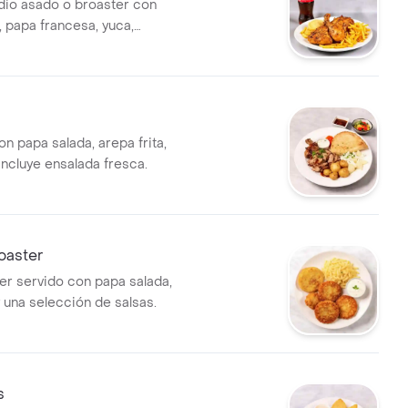
edio asado o broaster con
, papa francesa, yuca,
pa frita, gaseosa 1.5 salsas y
n papa salada, arepa frita,
. Incluye ensalada fresca.
oaster
ter servido con papa salada,
y una selección de salsas.
s