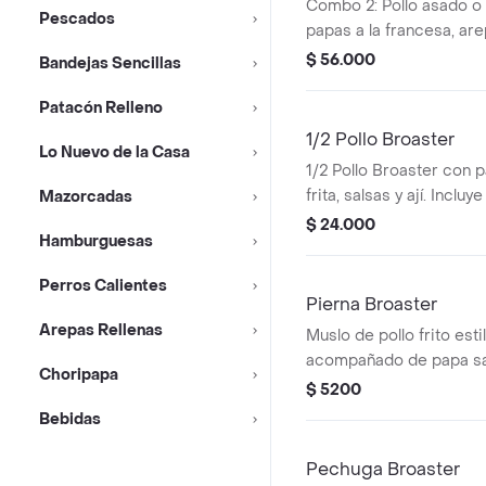
Combo 2: Pollo asado o
Pescados
papas a la francesa, arep
patacón, gaseosa de 1.5 L
$ 56.000
Bandejas Sencillas
Patacón Relleno
1/2 Pollo Broaster
Lo Nuevo de la Casa
1/2 Pollo Broaster con 
frita, salsas y ají. Incluy
Mazorcadas
1 pechuga y 1 par de ala
$ 24.000
Hamburguesas
Perros Calientes
Pierna Broaster
Arepas Rellenas
Muslo de pollo frito esti
acompañado de papa sala
Choripapa
variedad de salsas.
$ 5200
Bebidas
Pechuga Broaster