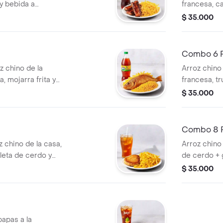
 y bebida a
francesa, c
o Hit de 500 ml.
o jugo Hit d
$ 35.000
Combo 6 P
 chino de la
Arroz chino 
, mojarra frita y
francesa, tr
Hit 500 ml).
bebida (gas
$ 35.000
Combo 8 P
 chino de la casa,
Arroz chino
uleta de cerdo y
de cerdo + 
Hit 500 ml).
$ 35.000
papas a la