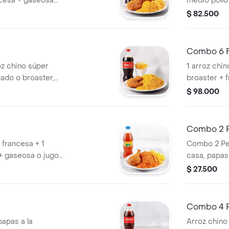
ncesa + gaseosa
medio pollo
francesa y 
$ 82.500
Combo 6 F
oz chino súper
1 arroz chin
sado o broaster,
broaster + 
seosa de 1.5 L.
$ 98.000
Combo 2 P
 francesa + 1
Combo 2 Per
 + gaseosa o jugo
casa, papas 
pollo y gas
$ 27.500
Combo 4 P
papas a la
Arroz chino 