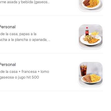
arne asada y bebida (gaseosa
e 500 ml).
ersonal
de la casa, papas a la
ucha a la plancha o apanada, y
eosa o jugo Hit de 500 ml).
ersonal
 de la casa + francesa + lomo
gaseosa o jugo hit 500