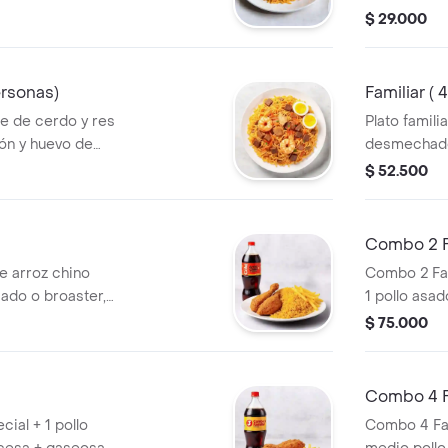
jamón, huev
$ 29.000
ersonas)
Familiar ( 
e de cerdo y res
Plato famili
ón y huevo de
desmechado
ersonas.
picada, cam
$ 52.500
huevo de co
Combo 2 F
ye arroz chino
Combo 2 Fami
sado o broaster,
1 pollo asad
aseosa de 1.5
francesa y 
$ 75.000
Combo 4 F
cial + 1 pollo
Combo 4 Fami