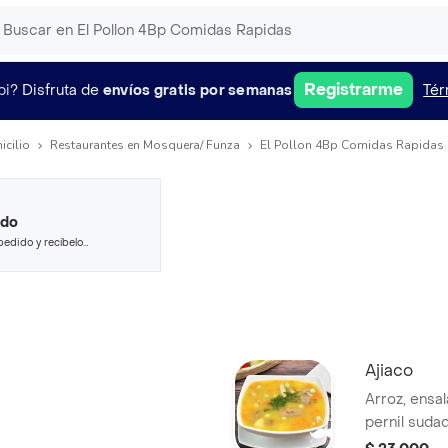
Registrarme
pi?
Disfruta de
envíos gratis por semanas
Tér
icilio
Restaurantes en Mosquera/ Funza
El Pollon 4Bp Comidas Rapidas -
ido
pedido y recíbelo
Ajiaco
Arroz, ensal
pernil suda