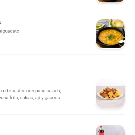
o
 aguacate
do o broaster con papa salada,
yuca frita, salsas, aji y gaseosa