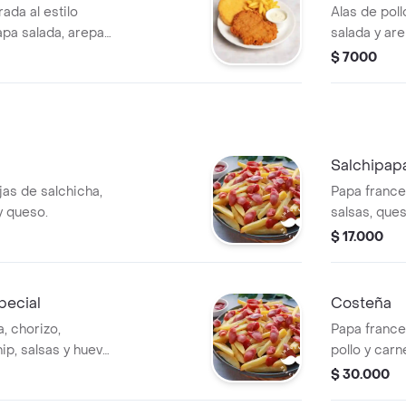
ada al estilo
Alas de pol
apa salada, arepa
salada y are
s.
variedad de
$ 7000
Salchipap
as de salchicha,
Papa frances
y queso.
salsas, ques
codorniz, ma
$ 17.000
pecial
Costeña
, chorizo,
Papa france
ip, salsas y huevo
pollo y carn
queso, jamón
$ 30.000
huevo de co