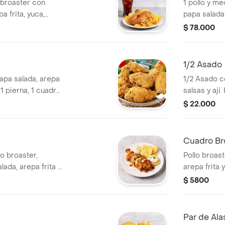
 broaster con
1 pollo y m
a frita, yuca,
papa salada
, salsas y ají.
patacón, are
$ 78.000
ají
1/2 Asado
papa salada, arepa
1/2 Asado co
e 1 pierna, 1 cuadro,
salsas y ají
s.
$ 22.000
Cuadro Br
lo broaster,
Pollo broas
da, arepa frita y
arepa frita 
$ 5800
Par de Ala