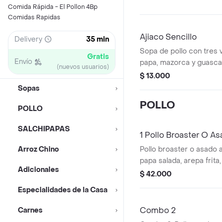
Comida Rápida - El Pollon 4Bp
Comidas Rapidas
Ajiaco Sencillo
Delivery
35 min
Sopa de pollo con tres
Gratis
Envío
papa, mazorca y guasca
(nuevos usuarios)
porción de arroz blanco
$ 13.000
Sopas
POLLO
POLLO
SALCHIPAPAS
1 Pollo Broaster O A
Arroz Chino
Pollo broaster o asad
papa salada, arepa frita, 
Adicionales
$ 42.000
Especialidades de la Casa
Combo 2
Carnes