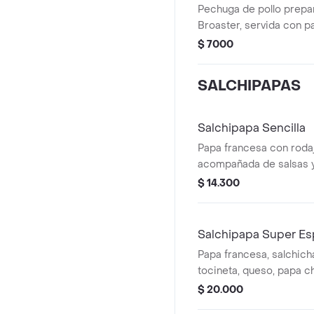
Pechuga de pollo prepar
Broaster, servida con p
frita y variedad de salsa
$ 7000
SALCHIPAPAS
Salchipapa Sencilla
Papa francesa con rodaj
acompañada de salsas 
$ 14.300
Salchipapa Super Es
Papa francesa, salchicha
tocineta, queso, papa ch
de codorniz.
$ 20.000