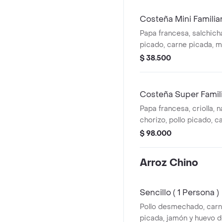
Costeña Mini Familia
Papa francesa, salchicha
picado, carne picada, ma
queso, jamón, lechuga, p
$ 38.500
huevo de codorniz
Costeña Super Famil
Papa francesa, criolla, 
chorizo, pollo picado, c
desmechada, maíz, tocin
$ 98.000
jamón, lechuga, costilla
salsas, huevo de codorni
Arroz Chino
Sencillo ( 1 Persona )
Pollo desmechado, car
picada, jamón y huevo 