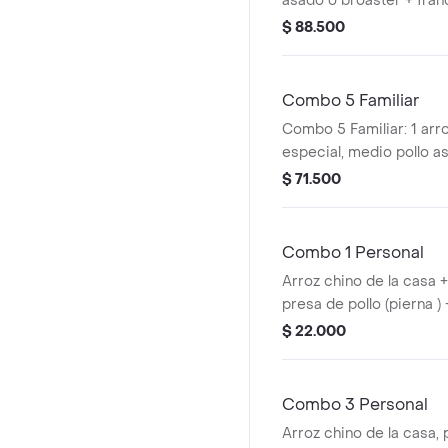
asado o broaster + fra
1.5
$ 88.500
Combo 5 Familiar
Combo 5 Familiar: 1 arr
especial, medio pollo a
papas a la francesa y ga
$ 71.500
Combo 1 Personal
Arroz chino de la casa +
presa de pollo (pierna )
hit 500 mil
$ 22.000
Combo 3 Personal
Arroz chino de la casa, 