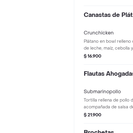
Canastas de Plá
Crunchicken
Plátano en bowl relleno
de leche, maíz, cebolla 
$ 16.900
Flautas Ahogada
Submarinopollo
Tortilla rellena de poll
acompañada de salsa d
crema de leche y queso 
$ 21.900
Brochetas