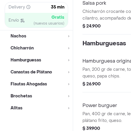
Salsa pork
Delivery
35 min
Chicharrón crocante co
Gratis
cilantro, acompañado de
Envío
(nuevos usuarios)
francesa.
$ 24.900
Nachos
Hamburguesas
Chicharrón
Hamburguesas
Hamburguesa origina
Pan, 200 gr de carne, t
Canastas de Plátano
queso, papa chips.
Flautas Ahogadas
$ 26.900
Brochetas
Power burguer
Alitas
Pan, 400 gr de carne, l
plátano frito, queso.
$ 39.900