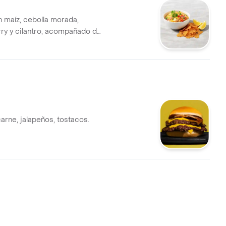
 maíz, cebolla morada,
ry y cilantro, acompañado de
crocante y limón.
arne, jalapeños, tostacos.