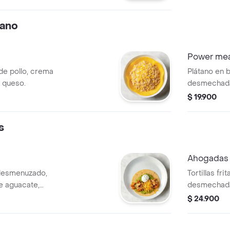
tano
Power me
 de pollo, crema
Plátano en 
y queso.
desmechada,
cebolla y q
$ 19.900
s
Ahogadas 
o desmenuzado,
Tortillas fri
e aguacate,
desmechada
rallado.
aguacate, c
$ 24.900