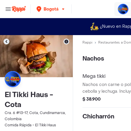
Bogotá
¿Nuevo en Rap
Rappi
Restaurantes a Dom
Nachos
Mega tikki
Nachos con carne o poll
cebolla y lechuga. Incluy
El Tikki Haus -
aguacate.
$ 38.900
Cota
Cra. 6 #13-17, Cota, Cundinamarca,
Chicharrón
Colombia
Comida Rápida - El Tikki Haus