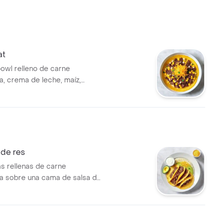
at
bowl relleno de carne
 crema de leche, maíz,
ueso.
de res
tas rellenas de carne
 sobre una cama de salsa de
rema de leche y queso.