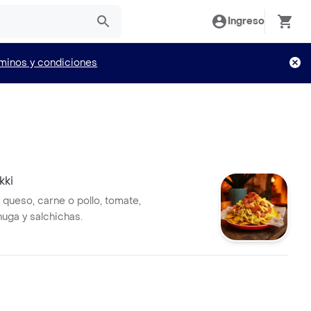
Ingreso
minos y condiciones
kki
queso, carne o pollo, tomate,
huga y salchichas.