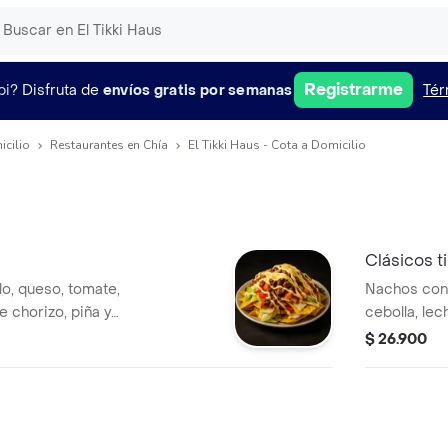
Registrarme
pi?
Disfruta de
envíos gratis por semanas
Tér
icilio
Restaurantes en Chía
El Tikki Haus - Cota a Domicilio
Clásicos ti
o, queso, tomate,
Nachos con 
e chorizo, piña y
cebolla, lec
$ 26.900