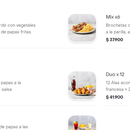
Mix x6
erdo con vegetales
Brochetas d
 de papas fritas.
a la parilla
francesa.
$ 37.900
Duo x 12
papas a la
12 Alas aco
 salsa
francesa + 
$ 41.900
de papas a las