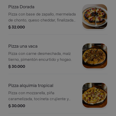
Pizza Dorada
Pizza con base de zapallo, mermelada
de chonto, queso cheddar, finalizada
con chicharron de tocineta.
$ 32.000
Pizza una vaca
Pizza con carne desmechada, maíz
tierno, pimentón encurtido y hogao.
$ 30.000
Pizza alquimia tropical
Pizza con mozzarella, piña
caramelizada, tocineta crujiente y
salsa de panela.
$ 30.000