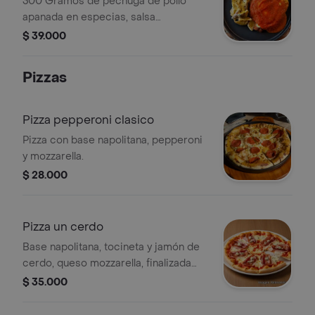
300 Gramos de pechuga de pollo
apanada en especias, salsa
napolitana, queso mozzarella,
$ 39.000
muselina de papa y ensalada de la
casa.
Pizzas
Pizza pepperoni clasico
Pizza con base napolitana, pepperoni
y mozzarella.
$ 28.000
Pizza un cerdo
Base napolitana, tocineta y jamón de
cerdo, queso mozzarella, finalizada
con queso azul.
$ 35.000