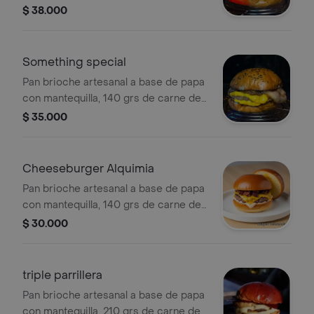
res (receta de la casa) como base
$ 38.000
salsa de queso azul, queso mozarella
fundido, tocineta frita, pera
caramelizada al vino tinto. Una burger
Something special
bajo un arbol de pera tomando vino
Pan brioche artesanal a base de papa
tinto.
con mantequilla, 140 grs de carne de
res (receta de la casa) queso cheddar
$ 35.000
fundido, tocineta , salsa a base de
cafe y whisky Something Special,
finalizada con cebolla caramelizada.
Cheeseburger Alquimia
Nuevos sabores, nueva favorita.
Pan brioche artesanal a base de papa
con mantequilla, 140 grs de carne de
res (receta de la casa) queso cheddar
$ 30.000
fundido y mermelada de tocineta con
whisky. Sabor tradicional con el toque
de Alquimia.
triple parrillera
Pan brioche artesanal a base de papa
con mantequilla, 210 grs de carne de