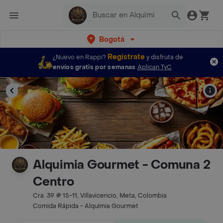
Bogotá
Regístrate
¿Nuevo en Rappi?
y disfruta de
envíos gratis por semanas
Aplican TyC
Alquimia Gourmet - Comuna 2
Centro
Cra. 39 # 15-11, Villavicencio, Meta, Colombia
Comida Rápida - Alquimia Gourmet