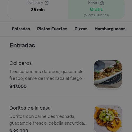
Delivery
Envío
Gratis
35 min
(nuevos usuarios)
Entradas
Platos Fuertes
Pizzas
Hamburguesas
Entradas
Coliceros
Tres patacones dorados, guacamole
fresco, carne desmechada al fuego
lento y hogao tradicional.
$ 17.000
Doritos de la casa
Doritos con carne desmechada,
guacamole fresco, cebolla encurtida y
salsa cheddar fundida.
$ 22.000