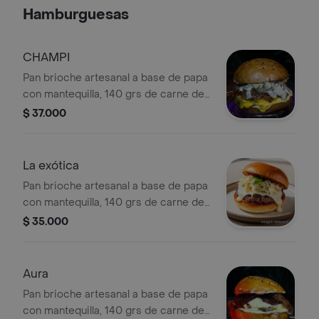
Hamburguesas
CHAMPI
Pan brioche artesanal a base de papa
con mantequilla, 140 grs de carne de
res (receta de la casa) queso cheddar
$ 37.000
fundido, salsa base Alquimia, salsa
cremosa y champiñones, finalizada
con mermelada de tocineta con
La exótica
whisky. Sabores conocidos
Pan brioche artesanal a base de papa
¡mejorados! ¡potenciados!
con mantequilla, 140 grs de carne de
res (receta de la casa) queso
$ 35.000
mozarella fundido, salsa coreana,
coleslaw con aderezo Alquimia,
finalizada con el ingrediente secreto.
Aura
No es una hamburguesa, es una
Pan brioche artesanal a base de papa
experiencia.
con mantequilla, 140 grs de carne de