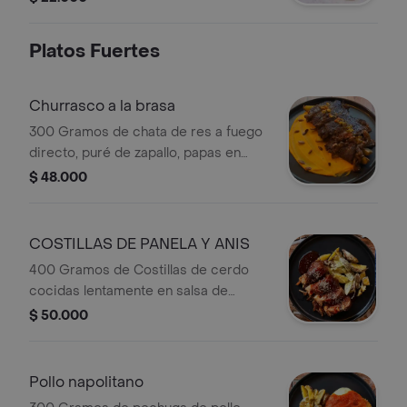
Platos Fuertes
Churrasco a la brasa
300 Gramos de chata de res a fuego
directo, puré de zapallo, papas en
casco y chimichurri.
$ 48.000
COSTILLAS DE PANELA Y ANIS
400 Gramos de Costillas de cerdo
cocidas lentamente en salsa de
panela y anís, papas en casco y
$ 50.000
ensalada de la casa.
Pollo napolitano