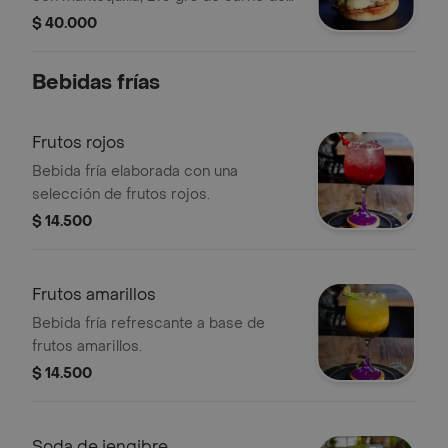
res, triple carne (receta de la casa)
$ 40.000
mezcla de quesos fundidos y
mermelada de chonto, finalizada con
Bebidas frías
piña asada y caramelizada. Dulce
toque del llano.
Frutos rojos
Bebida fría elaborada con una
selección de frutos rojos.
$ 14.500
Frutos amarillos
Bebida fría refrescante a base de
frutos amarillos.
$ 14.500
Soda de jengibre