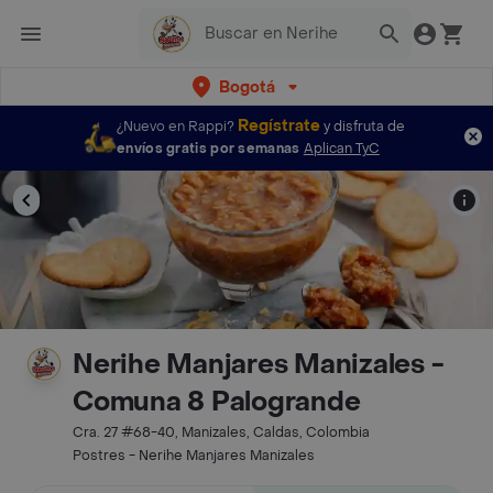
Bogotá
Regístrate
¿Nuevo en Rappi?
y disfruta de
envíos gratis por semanas
Aplican TyC
Nerihe Manjares Manizales -
Comuna 8 Palogrande
Cra. 27 #68-40, Manizales, Caldas, Colombia
Postres - Nerihe Manjares Manizales