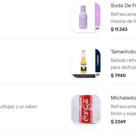
Soda De Fr
Refrescante
mezcla de fr
$ 11.343
Tamarindo
Bebida refr
para disfru
día.
$ 7940
Michelado
urbujas y un sabor
Refrescante
limón y esp
$ 2269