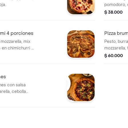
ja.
pomodoro, q
fresca y or
$ 38.000
imi 4 porciones
Pizza bru
mozzarella, mix
Pesto, burr
 en chimichurri y
mozzarella,
confitados y
$ 60.000
nes
nes con salsa
ella, cebolla
 parmesano y