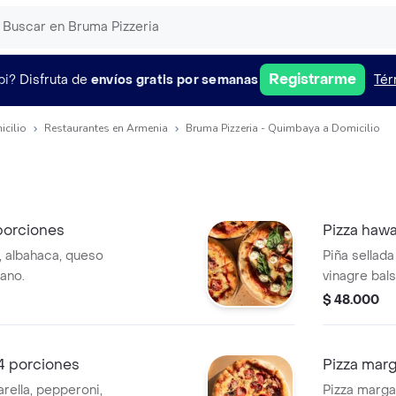
Registrarme
pi?
Disfruta de
envíos gratis por semanas
Tér
icilio
Restaurantes en Armenia
Bruma Pizzeria - Quimbaya a Domicilio
 porciones
Pizza hawa
, albahaca, queso
Piña sellada
gano.
vinagre bal
orégano.
$ 48.000
 4 porciones
Pizza marg
ella, pepperoni,
Pizza marga