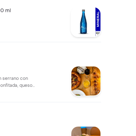
00 ml
n serrano con
confitada, queso
liva, vinagre