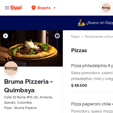
Bogotá
¿Nuevo en Rap
Rappi
Restaurantes a Dom
Pizzas
Pizza philadelphia 4
Salsa pomodoro, salami
philadelphia, miel y oré
Bruma Pizzeria -
$ 48.500
Quimbaya
Calle 22 Norte #15-20, Armenia,
Quindio, Colombia
Pizza peperoni chile
Pizza - Bruma Pizzeria
Pomodoro, queso mozzar