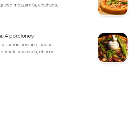
ueso mozzarella, albahaca
égano.
ma 4 porciones
ata, jamón serrano, queso
 tocineta ahumada, cherry
 rugula.