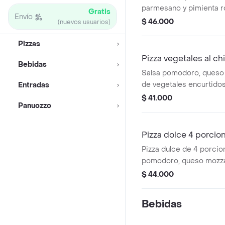
parmesano y pimienta ro
Gratis
Envío
$ 46.000
(nuevos usuarios)
Pizzas
Pizza vegetales al ch
Bebidas
Salsa pomodoro, queso 
de vegetales encurtidos
Entradas
semillas.
$ 41.000
Panuozzo
Pizza dolce 4 porcio
Pizza dulce de 4 porcio
pomodoro, queso mozzar
caramelizada, tocineta,
$ 44.000
albahaca.
Bebidas