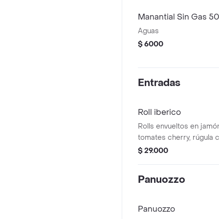
Manantial Sin Gas 5
Aguas
$ 6000
Entradas
Roll iberico
Rolls envueltos en jamó
tomates cherry, rúgula 
Philadelphia, aceite de o
$ 29.000
balsámico y miel.
Panuozzo
Panuozzo