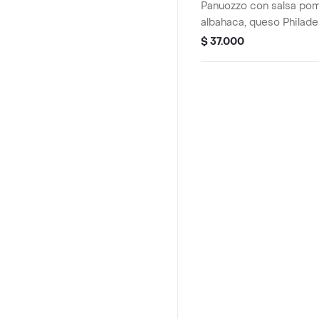
Panuozzo con salsa pom
albahaca, queso Philadel
orégano.
$ 37.000