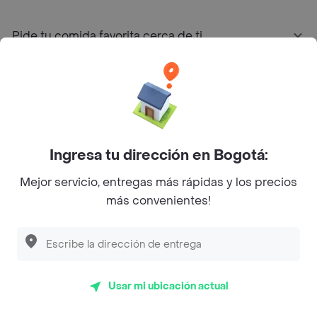
Pide tu comida favorita cerca de ti
Categorías
Únete a Rappi
Ingresa tu dirección en Bogotá:
Sobre Rappi
Mejor servicio, entregas más rápidas y los precios
más convenientes!
Facebook
Twitter
Instagram
©
2026
Rappi Inc. All rights reserved.
Usar mi ubicación actual
Rappi S.A.S. --- NIT 900.843.898-9 --- Calle 63 # 16A-02