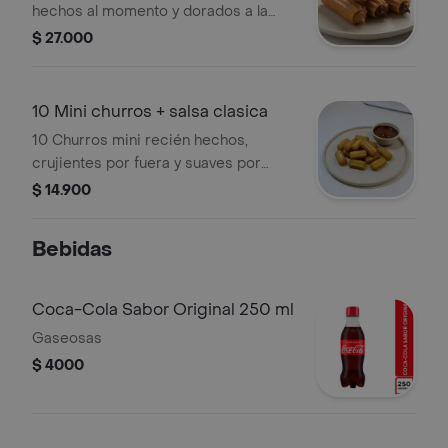
hechos al momento y dorados a la
perfección. un antojo que se disfruta
$ 27.000
como postre, ideal para quienes
buscan algo más que un churro
clásico.
10 Mini churros + salsa clasica
10 Churros mini recién hechos,
crujientes por fuera y suaves por
dentro, acompañados de 1 salsa
$ 14.900
clásica a elección. ideal para
compartir o para un antojo rápido.
Bebidas
Coca-Cola Sabor Original 250 ml
Gaseosas
$ 4000