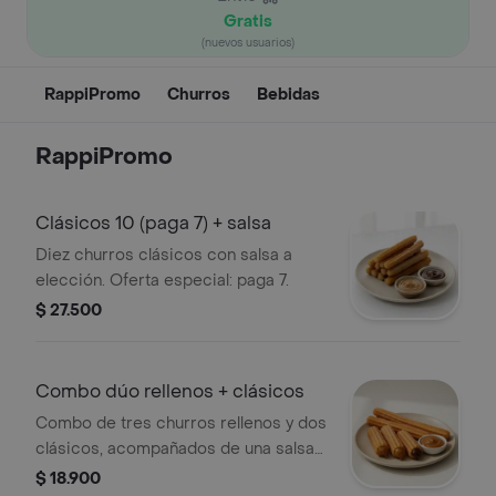
Gratis
(nuevos usuarios)
RappiPromo
Churros
Bebidas
RappiPromo
Clásicos 10 (paga 7) + salsa
Diez churros clásicos con salsa a
elección. Oferta especial: paga 7.
$ 27.500
Combo dúo rellenos + clásicos
Combo de tres churros rellenos y dos
clásicos, acompañados de una salsa
clásica a elección. Perfecto para
$ 18.900