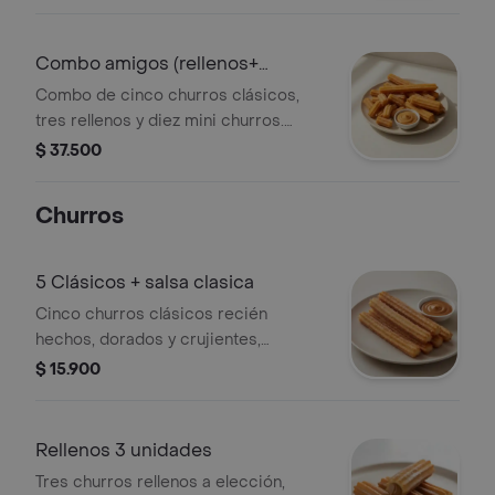
compartir.
Combo amigos (rellenos+
clasicos+ minis)
Combo de cinco churros clásicos,
tres rellenos y diez mini churros.
Incluye salsa clásica a elección.
$ 37.500
Churros
5 Clásicos + salsa clasica
Cinco churros clásicos recién
hechos, dorados y crujientes,
acompañados de una salsa clásica a
$ 15.900
elección.
Rellenos 3 unidades
Tres churros rellenos a elección,