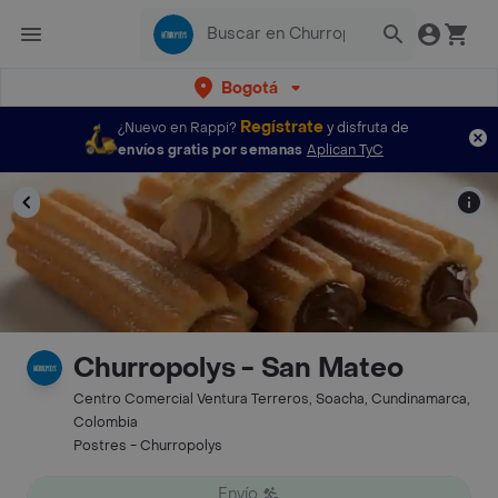
Bogotá
Regístrate
¿Nuevo en Rappi?
y disfruta de
envíos gratis por semanas
Aplican TyC
Churropolys - San Mateo
Centro Comercial Ventura Terreros, Soacha, Cundinamarca,
Colombia
Postres - Churropolys
Envío