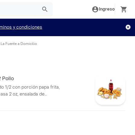
Ingreso
minos y condiciones
La Fuente a Domicilio
 Pollo
o 1/2 con porción papa frita,
casa 2 oz, ensalada de
 arepas, miel, gaseosa 1 l a
ad.