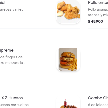
iel
Pollo ente
arepas y miel.
Pollo apan
arepas y mie
$ 48.900
upreme
de fingers de
zo mozzarella,
 tcb, coleslaw,
e papas a la
a casa.
 X 3 Huesos
Combo Chi
uesos carnuditos
6 delicioso