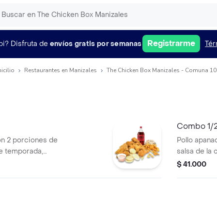
Registrarme
pi?
Disfruta de
envíos gratis por semanas
Tér
icilio
Restaurantes en Manizales
The Chicken Box Manizales - Comuna 10 
Combo 1/2
on 2 porciones de
Pollo apanad
de temporada,
salsa de la 
arepas, miel,
temporada, 3
$ 41.000
idad.
disponibilid