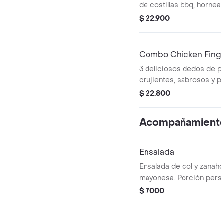
de costillas bbq, horne
jugositas, blanditas y c
$ 22.900
que enamora, acompaña
cocacola personal
Combo Chicken Finge
3 deliciosos dedos de p
crujientes, sabrosos y 
picar, acompañados de 
$ 22.800
francesa, salsa rosada d
cocacola personal
Acompañamient
Ensalada
Ensalada de col y zanah
mayonesa. Porción pers
$ 7000