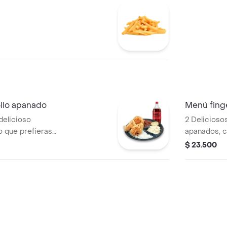
llo apanado
Menú fing
delicioso
2 Delicioso
o que prefieras
apanados, c
s, ensalada de
mucho sabo
$ 23.500
cocacola zero
blanco, lo q
frijolitos, e
y cocacola 