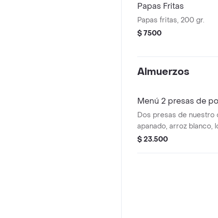
Papas Fritas
Papas fritas, 200 gr.
$ 7500
Almuerzos
Menú 2 presas de po
Dos presas de nuestro 
apanado, arroz blanco, l
entre papitas o frijolito
$ 23.500
repollo, arepita frita y 
personal