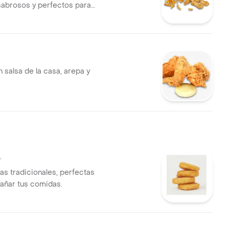
 sabrosos y perfectos para
pañados de papas a la
lsa rosada de la casa tcb y
rsonal
n salsa de la casa, arepa y
4
as tradicionales, perfectas
añar tus comidas.