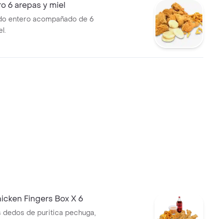
ro 6 arepas y miel
ado entero acompañado de 6
l.
cken Fingers Box X 6
s dedos de puritica pechuga,