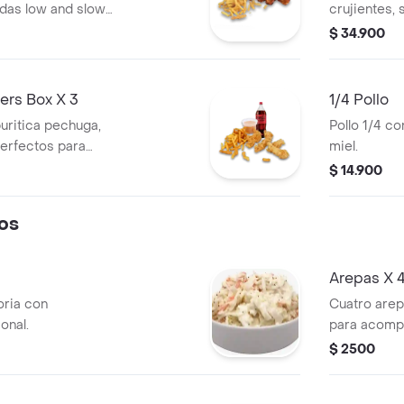
adas low and slow,
crujientes,
on un toque de bbq
picar, acom
$ 34.900
das de papas y
francesa, sa
cocacola pe
rs Box X 3
1/4 Pollo
uritica pechuga,
Pollo 1/4 co
perfectos para
miel.
papas a la
$ 14.900
e la casa tcb y
os
Arepas X 
oria con
Cuatro arep
onal.
para acomp
$ 2500