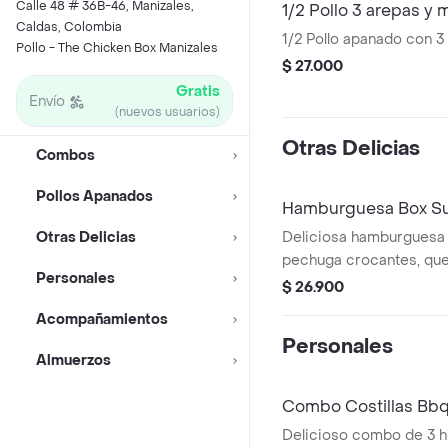
Calle 48 # 36B-46, Manizales,
1/2 Pollo 3 arepas y m
Caldas, Colombia
1/2 Pollo apanado con 3 
Pollo - The Chicken Box Manizales
$ 27.000
Gratis
Envío
(nuevos usuarios)
Otras Delicias
Combos
Pollos Apanados
Hamburguesa Box S
Otras Delicias
Deliciosa hamburguesa 
pechuga crocantes, que
Personales
tocineta, salsa especial
$ 26.900
tomatico, acmopañada d
Acompañamientos
francesa crocantes de l
Personales
Almuerzos
Combo Costillas Bbq
Delicioso combo de 3 h