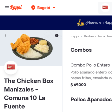
Bogotá
¿Nuevo en Rap
Rappi
Restaurantes a Dom
Combos
Combo Pollo Entero
Pollo apanado entero c
papas fritas, ensalada 
The Chicken Box
salsa de la casa 4 oz, 6 
$ 69.000
Manizales -
gaseosa 1 L a disponibil
Comuna 10 La
Pollos Apanados
Fuente