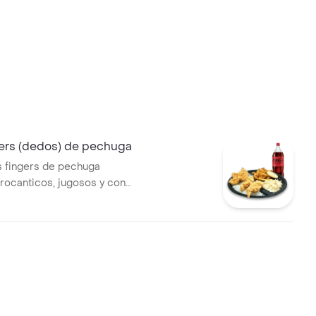
ers (dedos) de pechuga
s fingers de pechuga
rocanticos, jugosos y con
r, acompañados de arroz
ue prefieras entre papitas o
nsalada de repollo, arepita frita
zero personal