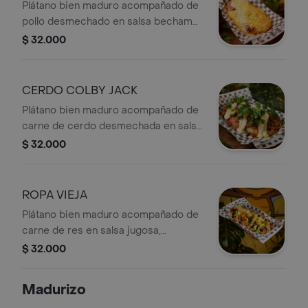
Plátano bien maduro acompañado de
pollo desmechado en salsa bechamel,
tocineta premium ahumada, capa de
$ 32.000
queso doble crema gratinado y pollo
parmesano.
CERDO COLBY JACK
Plátano bien maduro acompañado de
carne de cerdo desmechada en salsa
sweet chilli, tocineta premium
$ 32.000
ahumada, capa de queso doble crema
y queso colby jack gratinado.
ROPA VIEJA
Plátano bien maduro acompañado de
carne de res en salsa jugosa,
chicharrón crocante y una capa de
$ 32.000
queso doble crema gratinado.
Madurizo