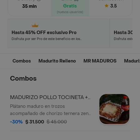
Gratis
3.5
35 min
(nuevos usuarios)
Hasta 45% OFF exclusivo Pro
Hasta 30% 
Disfruta por ser Pro de este beneficio en los
Disfruta este de
restaurantes y tiendas más top.
en minutos.
Combos
Madurito Relleno
MR MADUROS
Maduri
Combos
MADURIZO POLLO TOCINETA +
COCA COLA
Plátano maduro en trozos
acompañado de chorizo ternera zenu,
pollo desmechado en salsa bechamel,
-30%
$ 31.500
$ 45.000
tocineta premium ahumada y queso
doble crema gratinado + coca cola