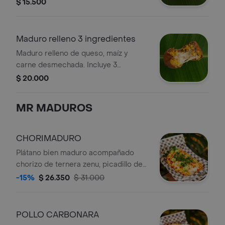
queso y carne desmechada.
$ 15.500
Maduro relleno 3 ingredientes
Maduro relleno de queso, maíz y
carne desmechada. Incluye 3
ingredientes a elegir.
$ 20.000
MR MADUROS
CHORIMADURO
Plátano bien maduro acompañado
chorizo de ternera zenu, picadillo de
la casa (Pimentón, cebolla morada y
-15%
$ 26.350
$ 31.000
mango biche), tocineta premium
ahumada y una capa de queso doble
crema gratinado.
POLLO CARBONARA