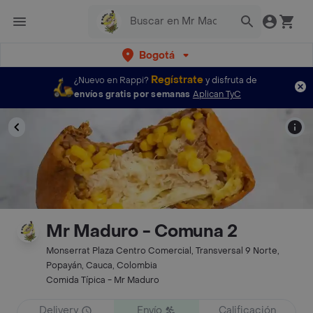
Bogotá
Regístrate
¿Nuevo en Rappi?
y disfruta de
envíos gratis por semanas
Aplican TyC
Mr Maduro - Comuna 2
Monserrat Plaza Centro Comercial, Transversal 9 Norte,
Popayán, Cauca, Colombia
Comida Típica - Mr Maduro
Delivery
Envío
Calificación