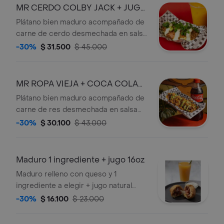
400 mL
MR CERDO COLBY JACK + JUGO
DE 16 OZ
Plátano bien maduro acompañado de
carne de cerdo desmechada en salsa
sweet chilli, tocineta premium
-30%
$ 31.500
$ 45.000
ahumada, capa de queso doble crema
y queso colby jack gratinado.
MR ROPA VIEJA + COCA COLA
400ML
Plátano bien maduro acompañado de
carne de res desmechada en salsa
jugosa, chicharrón crocante y capa
-30%
$ 30.100
$ 43.000
de queso doble crema, acompañado
de coca cola 400 ml.
Maduro 1 ingrediente + jugo 16oz
Maduro relleno con queso y 1
ingrediente a elegir + jugo natural
16oz
-30%
$ 16.100
$ 23.000