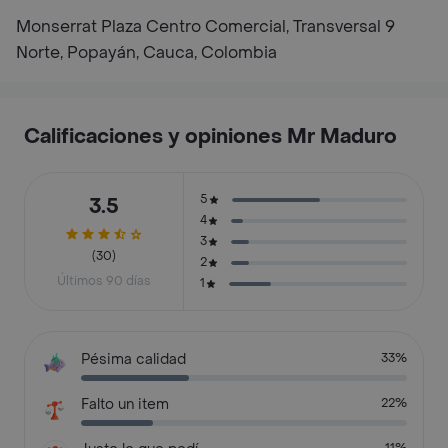
Monserrat Plaza Centro Comercial, Transversal 9
Norte, Popayán, Cauca, Colombia
Calificaciones y opiniones Mr Maduro
5
3.5
4
3
(30)
2
Últimos 90 días
1
Pésima calidad
33%
Falto un item
22%