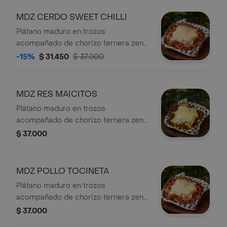
MDZ CERDO SWEET CHILLI
Plátano maduro en trozos
acompañado de chorizo ternera zenu,
carne de cerdo desmechada en salsa
-15%
$ 31.450
$ 37.000
sweet chilli de uchuvas, chicharrón
crocante y queso doble crema
gratinado.
MDZ RES MAICITOS
Plátano maduro en trozos
acompañado de chorizo ternera zenu,
carne de res desmechada en salsa
$ 37.000
jugosa, maicitos dulces y queso doble
crema gratinado.
MDZ POLLO TOCINETA
Plátano maduro en trozos
acompañado de chorizo ternera zenu,
pollo desmechado en salsa bechamel,
$ 37.000
tocineta premium ahumada y queso