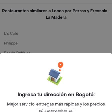
Restaurantes similares a Locos por Perros y Fressola -
La Madera
L´s Café
Philippe
Baskin Robbins
La Cesta
Mercari - Postres
Myriam Camhi Co
Magnifique
Ingresa tu dirección en Bogotá:
Empanaditas de Pipian - Empanadas
Mejor servicio, entregas más rápidas y los precios
más convenientes!
Desayunadero de la 42