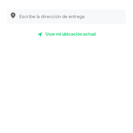
Luisa Postres
Sopitas y Frijoladas
Usar mi ubicación actual
Subway
Top Marcas y Cadenas de Restaurantes
Encuéntranos en estos países
App Store
Google play
AppGallery