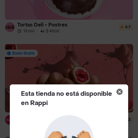
Tortas Deli - Postres
4.7
13 min
·
$ 4500
Envío Gratis
Esta tienda no está disponible
en Rappi
Franui
4.3
15 min
·
$ 4000