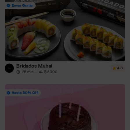
Envío Gratis
Bridados Muhai
4.8
25 min
·
$ 6000
Hasta 50% Off