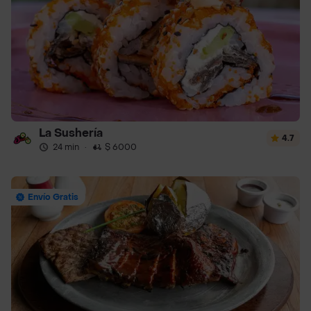
La Sushería
4.7
24 min
·
$ 6000
Envío Gratis