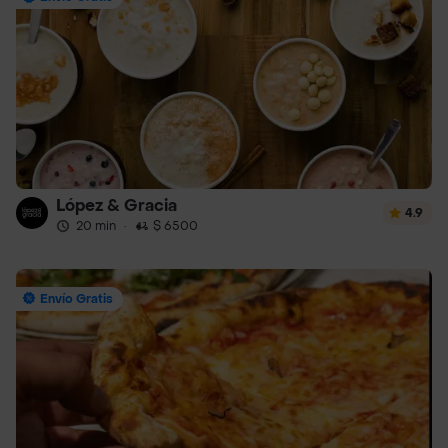
López & Gracia
4.9
20 min
·
$ 6500
Envío Gratis