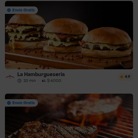
Envío Gratis
La Hamburgueseria
4.9
20 min
·
$ 6000
Envío Gratis