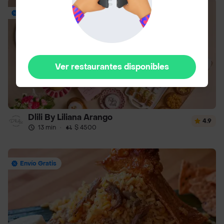
Envío Gratis
Ver restaurantes disponibles
Dlili By Liliana Arango
4.9
13 min
·
$ 4500
Envío Gratis