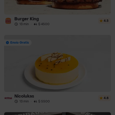
Burger King
4.5
13 min
·
$ 4500
Envío Gratis
Nicolukas
4.8
13 min
·
$ 5500