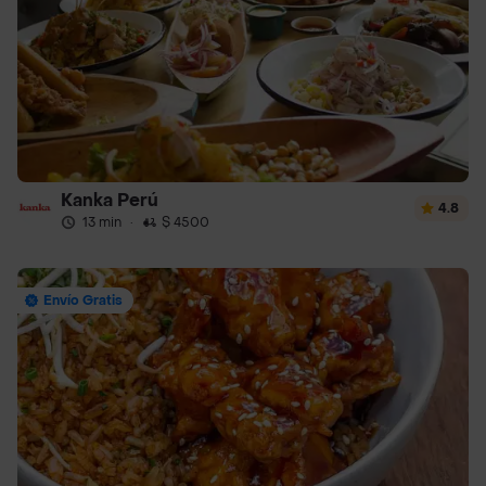
Kanka Perú
4.8
13 min
·
$ 4500
Envío Gratis