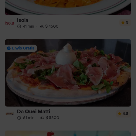
Isola
5
41 min
·
$ 4500
Envío Gratis
Da Quei Matti
4.5
61 min
·
$ 5500