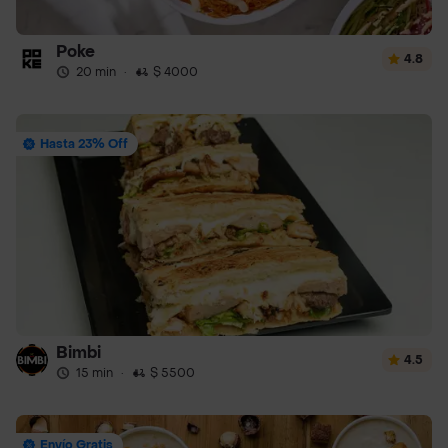
Poke
4.8
20 min
·
$ 4000
Hasta 23% Off
Bimbi
4.5
15 min
·
$ 5500
Envío Gratis