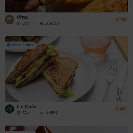
Vitto
4.7
30 min
·
$ 6000
Envío Gratis
L´s Café
4.9
30 min
·
$ 4500