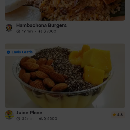
Hambuchona Burgers
19 min
·
$ 7000
Envío Gratis
Juice Place
4.8
52 min
·
$ 6500