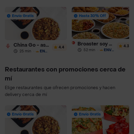
Envío Gratis
Hasta 30% Off
Broaster soy Sabor Pollo Asado y Comida China
China Go - asiatica
4.3
4.4
52 min
·
ENVÍO GRATIS
25 min
·
ENVÍO GRATIS
Restaurantes con promociones cerca de
mí
Elige restaurantes que ofrecen promociones y hacen
delivery cerca de mí
Envío Gratis
Envío Gratis