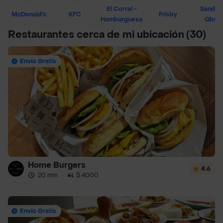
El Corral -
Sandwi
McDonald's
KFC
Frisby
Hamburguesa
Qban
Restaurantes cerca de mi ubicación
(30)
Envío Gratis
Home Burgers
4.6
20 min
·
$ 4000
Envío Gratis